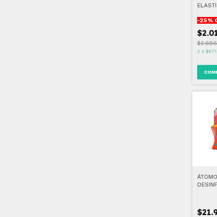
ELASTI
UNIDA
-
25
% 
$2.0
$2.686
3
x
$671
ÁTOM
DESIN
FORTE
$21.