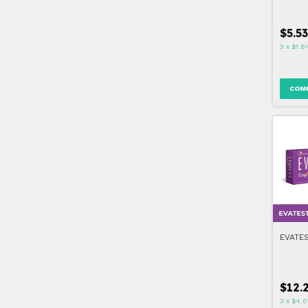
$5.5
3
x
$1.8
EVATE
$12.
3
x
$4.0