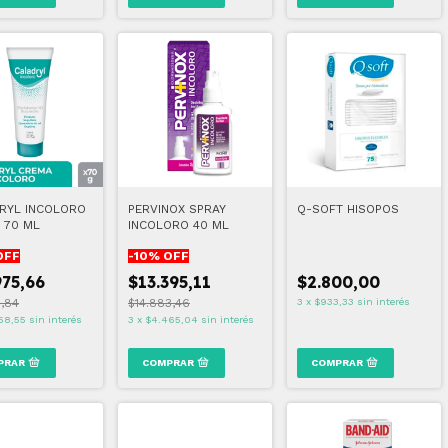
RYL INCOLORO
PERVINOX SPRAY
Q-SOFT HISOPOS
 70 ML
INCOLORO 40 ML
OFF
-
10
% OFF
975,66
$13.395,11
$2.800,00
1,84
$14.883,46
3
x
$933,33
sin interés
58,55
sin interés
3
x
$4.465,04
sin interés