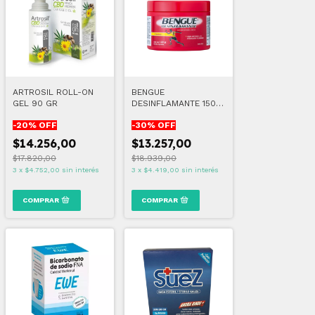
ARTROSIL ROLL-ON
BENGUE
GEL 90 GR
DESINFLAMANTE 150
GR
-
20
% OFF
-
30
% OFF
$14.256,00
$13.257,00
$17.820,00
$18.939,00
3
x
$4.752,00
sin interés
3
x
$4.419,00
sin interés