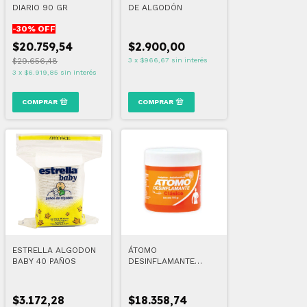
DIARIO 90 GR
DE ALGODÓN
-
30
% OFF
$20.759,54
$2.900,00
$29.656,48
3
x
$966,67
sin interés
3
x
$6.919,85
sin interés
ESTRELLA ALGODON
ÁTOMO
BABY 40 PAÑOS
DESINFLAMANTE
CLÁSICO 110 GR
$3.172,28
$18.358,74