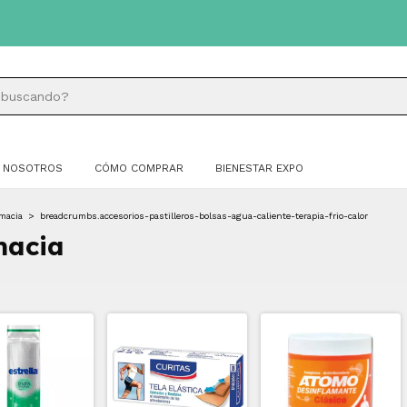
NOSOTROS
CÓMO COMPRAR
BIENESTAR EXPO
macia
>
breadcrumbs.accesorios-pastilleros-bolsas-agua-caliente-terapia-frio-calor
macia