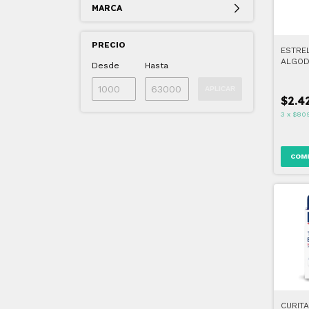
MARCA
PRECIO
ESTRE
ALGO
Desde
Hasta
APLICAR
$2.4
3
x
$80
CURITA