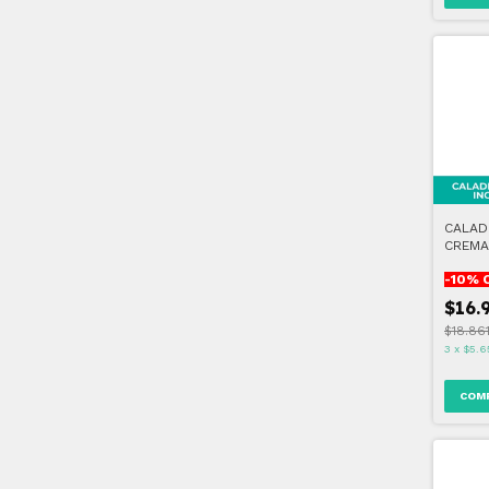
CALAD
CREMA
-
10
% 
$16.
$18.86
3
x
$5.6