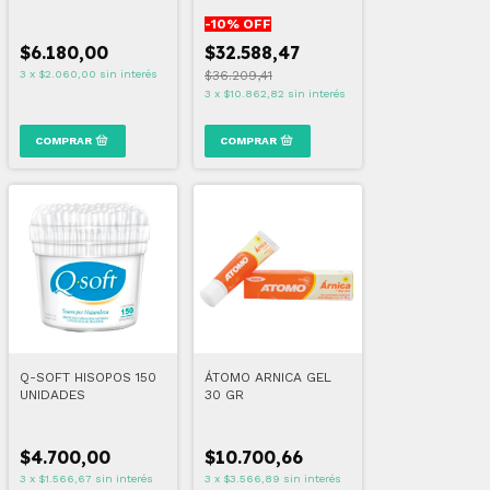
DENSA 340 125 ML
COMPRIMIDOS
-
10
% OFF
$6.180,00
$32.588,47
3
x
$2.060,00
sin interés
$36.209,41
3
x
$10.862,82
sin interés
Q-SOFT HISOPOS 150
ÁTOMO ARNICA GEL
UNIDADES
30 GR
$4.700,00
$10.700,66
3
x
$1.566,67
sin interés
3
x
$3.566,89
sin interés