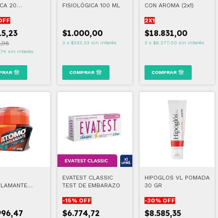
CA 20
FISIOLÓGICA 100 ML
CON AROMA (2x1)
DES
OFF
2X1
15,23
$1.000,00
$18.831,00
,98
3
x
$333,33
sin interés
3
x
$6.277,00
sin interés
,74
sin interés
O
EVATEST CLASSIC
HIPOGLOS VL POMADA
FLAMANTE
TEST DE EMBARAZO
30 GR
 100 GR
-
15
% OFF
-
30
% OFF
996,47
$6.774,72
$8.585,35