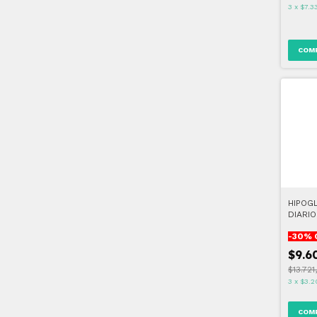
3
x
$7.3
HIPOG
DIARIO
-
30
% 
$9.6
$13.721
3
x
$3.2