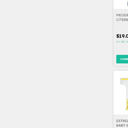
PIECID
C/TERB
$19.
3
x
$6.3
ESTRE
BABY 