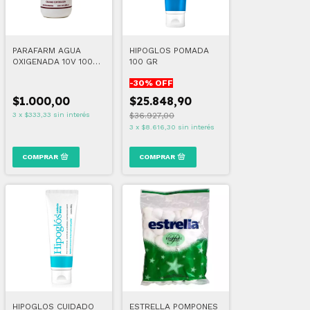
PARAFARM AGUA
HIPOGLOS POMADA
OXIGENADA 10V 100
100 GR
ML
-
30
% OFF
$1.000,00
$25.848,90
3
x
$333,33
sin interés
$36.927,00
3
x
$8.616,30
sin interés
HIPOGLOS CUIDADO
ESTRELLA POMPONES