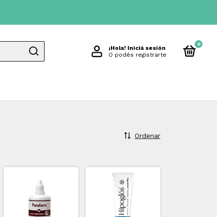
0
¡Hola!
Iniciá sesión
O podés registrarte
Ordenar