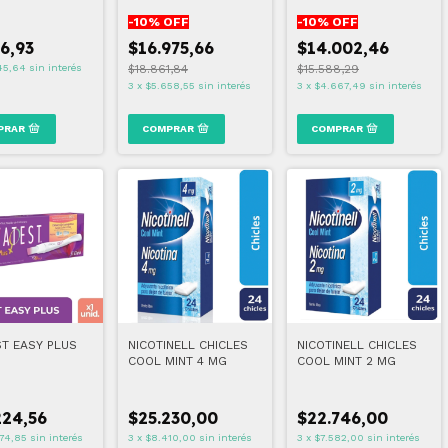
-
10
% OFF
-
10
% OFF
36,93
$16.975,66
$14.002,46
45,64
sin interés
$18.861,84
$15.588,29
3
x
$5.658,55
sin interés
3
x
$4.667,49
sin interés
ST EASY PLUS
NICOTINELL CHICLES
NICOTINELL CHICLES
COOL MINT 4 MG
COOL MINT 2 MG
224,56
$25.230,00
$22.746,00
74,85
sin interés
3
x
$8.410,00
sin interés
3
x
$7.582,00
sin interés