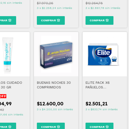
32,16
sin interés
$7.970,26
$12.264,78
3
x
$2.258,24
sin interés
3
x
$2.861,78
sin interés
LOS CUIDADO
BUENAS NOCHES 30
ELITE PACK X6
 30 GR
COMPRIMIDOS
PAÑUELOS
DESCARTABLES
OFF
04,99
$12.600,00
$2.501,21
,42
3
x
$4.200,00
sin interés
3
x
$833,74
sin interés
01,66
sin interés