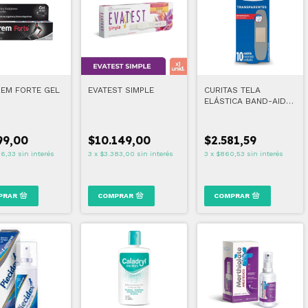
REM FORTE GEL
EVATEST SIMPLE
CURITAS TELA
ELÁSTICA BAND-AID
10 UNIDADES
99,00
$10.149,00
$2.581,59
66,33
sin interés
3
x
$3.383,00
sin interés
3
x
$860,53
sin interés