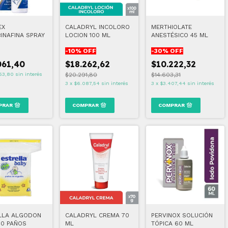
EX
CALADRYL INCOLORO
MERTHIOLATE
INAFINA SPRAY
LOCION 100 ML
ANESTÉSICO 45 ML
-
10
% OFF
-
30
% OFF
061,40
$18.262,62
$10.222,32
53,80
sin interés
$20.291,80
$14.603,31
3
x
$6.087,54
sin interés
3
x
$3.407,44
sin interés
LLA ALGODON
CALADRYL CREMA 70
PERVINOX SOLUCIÓN
50 PAÑOS
ML
TÓPICA 60 ML