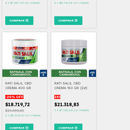
3
x
$1.057,43
sin interés
3
x
$6.119,58
sin interés
RATI SALIL CBD
RATI SALIL CBD
CREMA 400 GR
CREMA 150 GR (2x1)
-
20
% OFF
2X1
$18.719,72
$21.318,83
$23.399,65
3
x
$7.106,28
sin interés
3
x
$6.239,91
sin interés