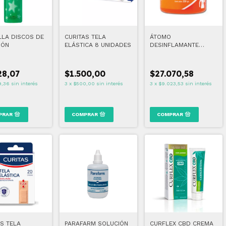
LLA DISCOS DE
CURITAS TELA
ÁTOMO
DÓN
ELÁSTICA 8 UNIDADES
DESINFLAMANTE
CLÁSICO 220 GR
28,07
$1.500,00
$27.070,58
9,36
sin interés
3
x
$500,00
sin interés
3
x
$9.023,53
sin interés
S TELA
PARAFARM SOLUCIÓN
CURFLEX CBD CREMA