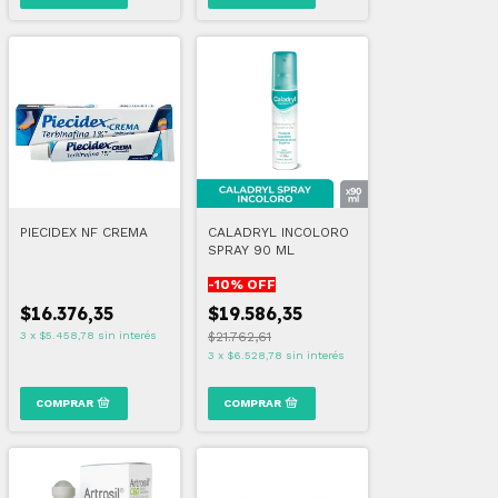
PIECIDEX NF CREMA
CALADRYL INCOLORO
SPRAY 90 ML
-
10
% OFF
$16.376,35
$19.586,35
3
x
$5.458,78
sin interés
$21.762,61
3
x
$6.528,78
sin interés