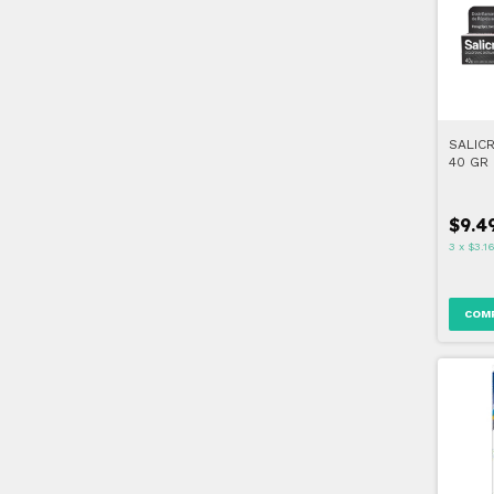
SALIC
40 GR
$9.4
3
x
$3.1