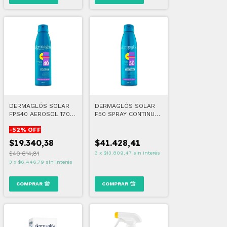
DERMAGLÓS SOLAR
DERMAGLÓS SOLAR
FPS40 AEROSOL 170
F50 SPRAY CONTINUO
ml
170 ml
-
52
% OFF
$19.340,38
$41.428,41
$40.614,81
3
x
$13.809,47
sin interés
3
x
$6.446,79
sin interés