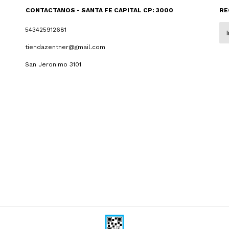
CONTACTANOS - SANTA FE CAPITAL CP: 3000
RE
543425912681
tiendazentner@gmail.com
San Jeronimo 3101