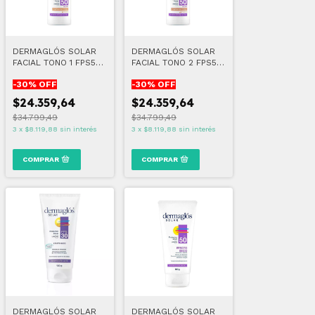
DERMAGLÓS SOLAR
DERMAGLÓS SOLAR
FACIAL TONO 1 FPS50
FACIAL TONO 2 FPS50
50 ML
50 ML
-
30
% OFF
-
30
% OFF
$24.359,64
$24.359,64
$34.799,49
$34.799,49
3
x
$8.119,88
sin interés
3
x
$8.119,88
sin interés
DERMAGLÓS SOLAR
DERMAGLÓS SOLAR