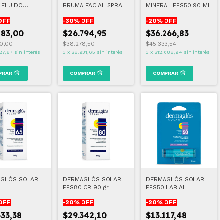
 FLUIDO
BRUMA FACIAL SPRAY
MINERAL FPS50 90 ML
BLE FPS50
FPS50
OFF
-
30
% OFF
-
20
% OFF
883,00
$26.794,95
$36.266,83
0,00
$38.278,50
$45.333,54
27,67
sin interés
3
x
$8.931,65
sin interés
3
x
$12.088,94
sin interés
GLÓS SOLAR
DERMAGLÓS SOLAR
DERMAGLÓS SOLAR
FPS80 CR 90 gr
FPS50 LABIAL
INCOLORO
OFF
-
20
% OFF
-
20
% OFF
633,38
$29.342,10
$13.117,48