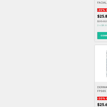
FACIAL
INVISI
-
35
% 
$25.
$39.82
3
x
$8.6
DERMA
FPS65
-
20
% 
$25.