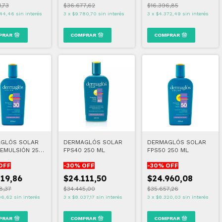
1,73
$36.677,62
$16.396,85
44,46
sin interés
3
x
$9.780,70
sin interés
3
x
$4.372,49
sin interés
GLÓS SOLAR
DERMAGLÓS SOLAR
DERMAGLÓS SOLAR
 EMULSIÓN 250
FPS40 250 ML
FPS50 250 ML
OFF
-
30
% OFF
-
30
% OFF
119,86
$24.111,50
$24.960,08
8,37
$34.445,00
$35.657,26
06,62
sin interés
3
x
$8.037,17
sin interés
3
x
$8.320,03
sin interés