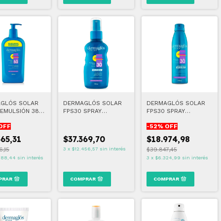
GLÓS SOLAR
DERMAGLÓS SOLAR
DERMAGLÓS SOLAR
 EMULSIÓN 380
FPS30 SPRAY
FPS30 SPRAY
INVISIBLE 180 ML
CONTINUO X 170ML
OFF
-
52
% OFF
VENCE 05/26
365,31
$37.369,70
$18.974,98
6,15
3
x
$12.456,57
sin interés
$39.847,45
788,44
sin interés
3
x
$6.324,99
sin interés