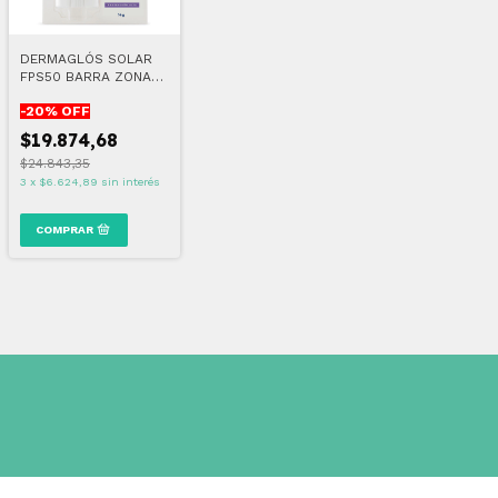
DERMAGLÓS SOLAR
FPS50 BARRA ZONAS
SENSIBLES
-
20
% OFF
$19.874,68
$24.843,35
3
x
$6.624,89
sin interés