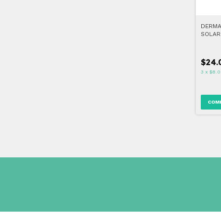
DERMA
SOLAR 
$24.
3
x
$8.0