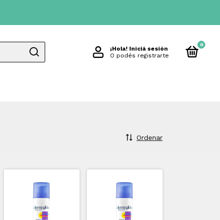
0
¡Hola!
Iniciá sesión
O podés registrarte
Ordenar