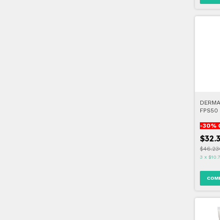
DERMA
FPS50
ML
-
30
% 
$32.
$46.23
3
x
$10.