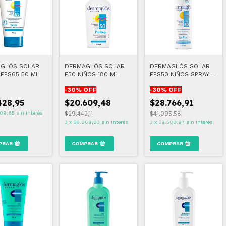
GLÓS SOLAR
DERMAGLÓS SOLAR
DERMAGLÓS SOLAR
 FPS65 50 ML
F50 NIÑOS 180 ML
FPS50 NIÑOS SPRAY
170 ml
-
30
% OFF
-
30
% OFF
428,95
$20.609,48
$28.766,91
09,65
sin interés
$29.442,11
$41.095,58
3
x
$6.869,83
sin interés
3
x
$9.588,97
sin interés