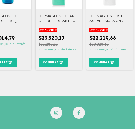
GLÓS POST
DERMAGLOS SOLAR
DERMAGLOS POST
GEL 150gr
GEL REFRESCANTE
SOLAR EMULSION
300 GR
HIDRATANTE 300 GR
-
33
% OFF
-
33
% OFF
014,79
$23.520,17
$22.219,66
04,93
sin interés
$35.280,25
$33.329,48
3
x
$7.840,06
sin interés
3
x
$7.406,55
sin interés