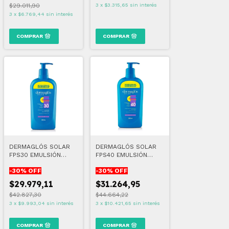
$29.011,90
3
x
$3.315,65
sin interés
3
x
$6.769,44
sin interés
DERMAGLÓS SOLAR
DERMAGLÓS SOLAR
FPS30 EMULSIÓN
FPS40 EMULSIÓN
ENVASE FAMILIAR 380
ENVASE FAMILIAR 380
-
30
% OFF
-
30
% OFF
ML
ML
$29.979,11
$31.264,95
$42.827,30
$44.664,22
3
x
$9.993,04
sin interés
3
x
$10.421,65
sin interés