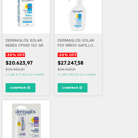
DERMAGLÓS SOLAR
DERMAGLÓS SOLAR
BEBES FPS65 120 GR
F50 NIÑOS GATILLO
250 ML
-
30
% OFF
-
30
% OFF
$20.623,97
$27.247,58
$29.462,81
$38.925,11
3
x
$6.874,66
sin interés
3
x
$9.082,53
sin interés