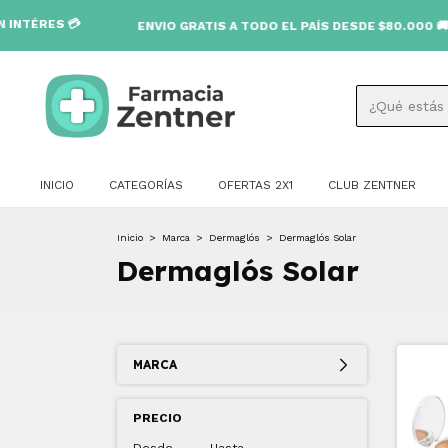
ENVIO GRATIS A TODO EL PAÍS DESDE $80.000 🚚
INICIO
CATEGORÍAS
OFERTAS 2X1
CLUB ZENTNER
Inicio
>
Marca
>
Dermaglós
>
Dermaglós Solar
Dermaglós Solar
MARCA
PRECIO