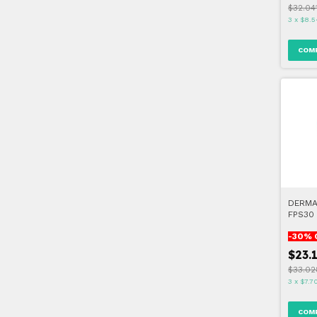
$32.04
3
x
$8.5
DERMA
FPS30
ML
-
30
% 
$23.
$33.02
3
x
$7.7