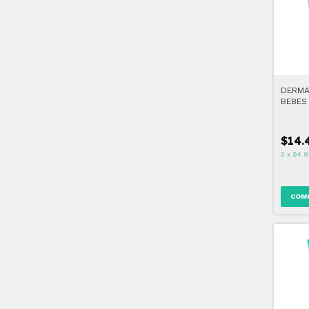
DERMA
BEBES
$14.
3
x
$4.8