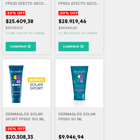
FPS30 EFECTO SECO
FPS50 EFECTO SECO
180gr
180 GR
-
20
% OFF
-
20
% OFF
$25.409,38
$28.919,46
$31.761,73
$36.149,32
3
x
$8.469,79
sin interés
3
x
$9.639,82
sin interés
DERMAGLÓS SOLAR
DERMAGLÓS SOLAR
SPORT FPS50 100 ML
FPS50 50 ML
-
30
% OFF
$20.308,33
$9.946,94