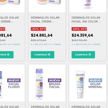
GLÓS SOLAR
DERMAGLÓS SOLAR
DERMAGLÓS SOLAR
L CREMA
FACIAL CREMA
FACIAL SIN COLOR
CTA FPS 50
COMPACTA FPS 50
FPS50 50 ML
OFF
-
35
% OFF
-
30
% OFF
2
TONO 1
881,64
$24.881,64
$24.359,64
9,44
$38.279,44
$34.799,49
93,88
sin interés
3
x
$8.293,88
sin interés
3
x
$8.119,88
sin interés
GLÓS SOLAR
DERMAGLÓS SOLAR
DERMAGLÓS SOLAR