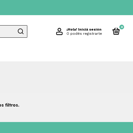
0
¡Hola!
Iniciá sesión
O podés registrarte
 filtros.