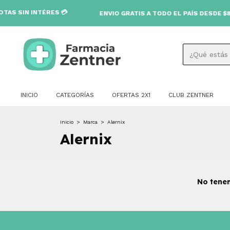
S SIN INTÉRES 💳
ENVIO GRATIS A TODO EL PAÍS DESDE $80.0
INICIO
CATEGORÍAS
OFERTAS 2X1
CLUB ZENTNER
Inicio
>
Marca
>
Alernix
Alernix
No tenem