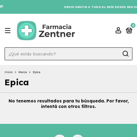

ENVIO GRATIS A TODO EL PAÍS DESDE $80.000
0
Inicio
>
Marca
>
Epica
Epica
No tenemos resultados para tu búsqueda. Por favor,
intentá con otros filtros.