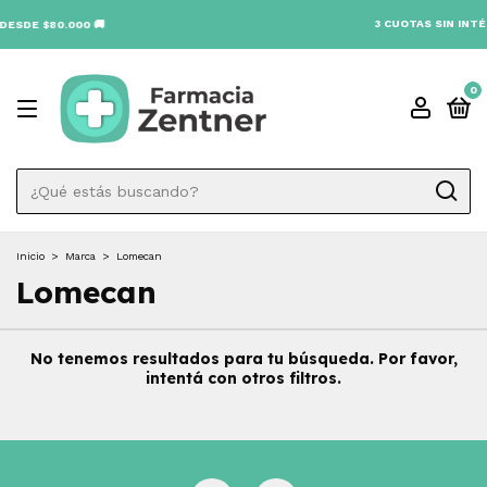
3 CUOTAS SIN INTÉR
ESDE $80.000 🚚
0
Inicio
>
Marca
>
Lomecan
Lomecan
No tenemos resultados para tu búsqueda. Por favor,
intentá con otros filtros.