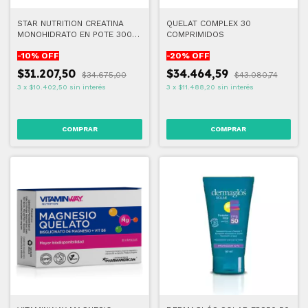
STAR NUTRITION CREATINA
QUELAT COMPLEX 30
MONOHIDRATO EN POTE 300
COMPRIMIDOS
GR
-
10
% OFF
-
20
% OFF
$31.207,50
$34.464,59
$34.675,00
$43.080,74
3
x
$10.402,50
sin interés
3
x
$11.488,20
sin interés