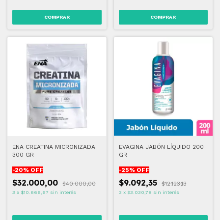
ENA CREATINA MICRONIZADA
EVAGINA JABÓN LÍQUIDO 200
300 GR
GR
-
20
% OFF
-
25
% OFF
$32.000,00
$9.092,35
$40.000,00
$12.123,13
3
x
$10.666,67
sin interés
3
x
$3.030,78
sin interés