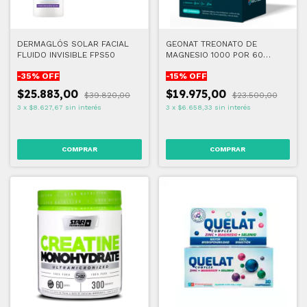
DERMAGLÓS SOLAR FACIAL
GEONAT TREONATO DE
FLUIDO INVISIBLE FPS50
MAGNESIO 1000 POR 60
COMPRIMIDOS
-
35
% OFF
-
15
% OFF
$25.883,00
$19.975,00
$39.820,00
$23.500,00
3
x
$8.627,67
sin interés
3
x
$6.658,33
sin interés