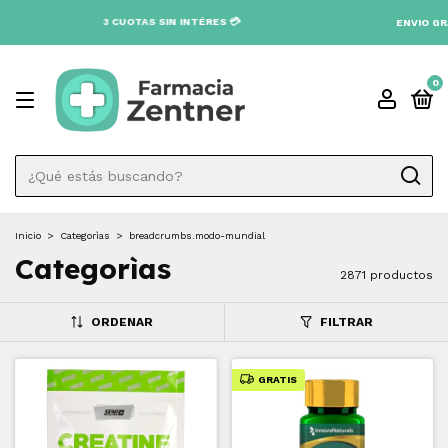
INTÉRES 💳
ENVIO GRATIS A TODO EL PAÍS DESDE $80.0
0
Inicio
>
Categorìas
>
breadcrumbs.modo-mundial
Categorìas
2871 productos
ORDENAR
FILTRAR
GRATIS