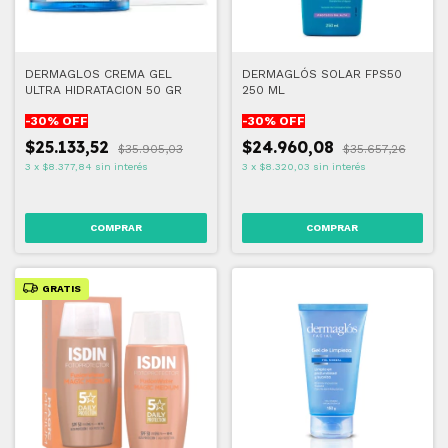
DERMAGLOS CREMA GEL
DERMAGLÓS SOLAR FPS50
ULTRA HIDRATACION 50 GR
250 ML
-
30
% OFF
-
30
% OFF
$25.133,52
$24.960,08
$35.905,03
$35.657,26
3
x
$8.377,84
sin interés
3
x
$8.320,03
sin interés
GRATIS