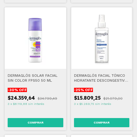
DERMAGLÓS SOLAR FACIAL
DERMAGLÓS FACIAL TÓNICO
SIN COLOR FPS50 50 ML
HIDRATANTE DESCONGESTIVO
200 ML
-
30
% OFF
-
25
% OFF
$24.359,64
$15.809,25
$34.799,49
$21.079,00
3
x
$8.119,88
sin interés
3
x
$5.269,75
sin interés