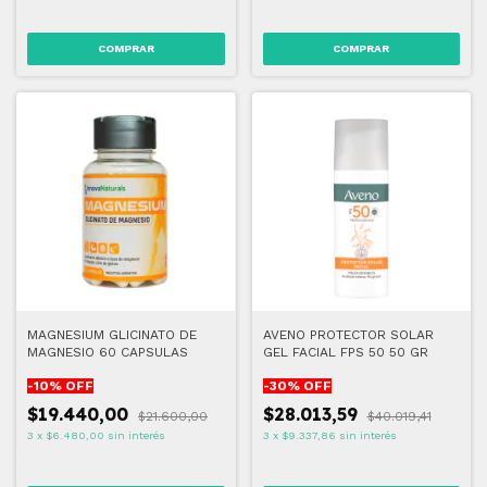
MAGNESIUM GLICINATO DE
AVENO PROTECTOR SOLAR
MAGNESIO 60 CAPSULAS
GEL FACIAL FPS 50 50 GR
-
10
% OFF
-
30
% OFF
$19.440,00
$28.013,59
$21.600,00
$40.019,41
3
x
$6.480,00
sin interés
3
x
$9.337,86
sin interés