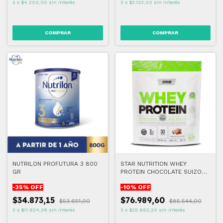
3
x
$4.200,00
sin interés
3
x
$3.133,00
sin interés
NUTRILON PROFUTURA 3 800
STAR NUTRITION WHEY
GR
PROTEIN CHOCOLATE SUIZO
DOYPACK 2 LB
-
35
% OFF
-
10
% OFF
$34.873,15
$76.989,60
$53.651,00
$85.544,00
3
x
$11.624,38
sin interés
3
x
$25.663,20
sin interés