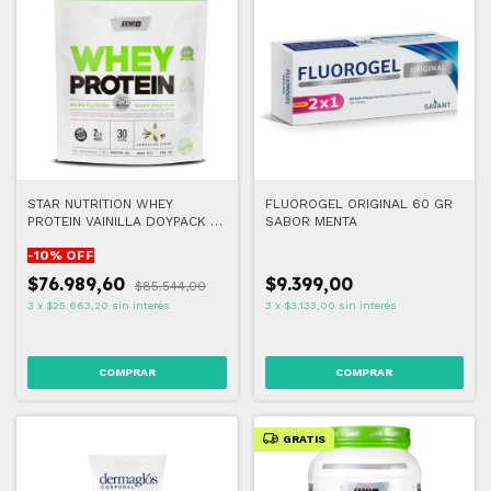
STAR NUTRITION WHEY
FLUOROGEL ORIGINAL 60 GR
PROTEIN VAINILLA DOYPACK 2
SABOR MENTA
LB
-
10
% OFF
$76.989,60
$9.399,00
$85.544,00
3
x
$25.663,20
sin interés
3
x
$3.133,00
sin interés
GRATIS