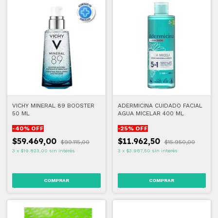
VICHY MINERAL 89 BOOSTER
ADERMICINA CUIDADO FACIAL
50 ML
AGUA MICELAR 400 ML
-
40
% OFF
-
25
% OFF
$59.469,00
$11.962,50
$99.115,00
$15.950,00
3
x
$19.823,00
sin interés
3
x
$3.987,50
sin interés