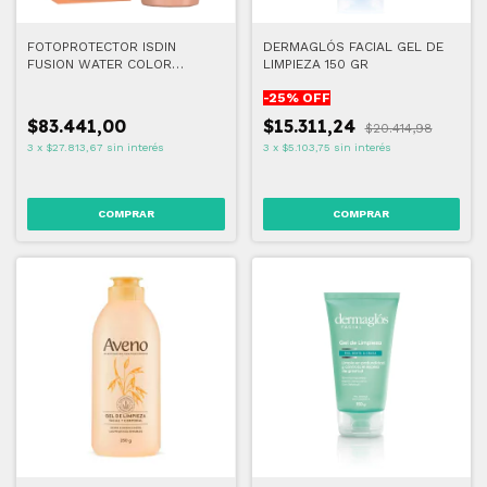
FOTOPROTECTOR ISDIN
DERMAGLÓS FACIAL GEL DE
FUSION WATER COLOR
LIMPIEZA 150 GR
MEDIUM 50+ 50 ML
-
25
% OFF
$83.441,00
$15.311,24
$20.414,98
3
x
$27.813,67
sin interés
3
x
$5.103,75
sin interés