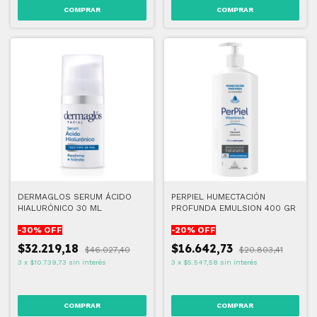
DERMAGLOS SERUM ÁCIDO
PERPIEL HUMECTACIÓN
HIALURÓNICO 30 ML
PROFUNDA EMULSION 400 GR
-
30
% OFF
-
20
% OFF
$32.219,18
$16.642,73
$46.027,40
$20.803,41
3
x
$10.739,73
sin interés
3
x
$5.547,58
sin interés