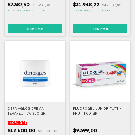
$7.387,50
$31.948,22
$9.850,00
$42.597,63
3
x
$2.462,50
sin interés
3
x
$10.649,41
sin interés
DERMAGLÓS CREMA
FLUOROGEL JUNIOR TUTTI-
TERAPÉUTICA 200 GR
FRUTTI 60 GR
-
40
% OFF
$12.600,00
$9.399,00
$21.000,00