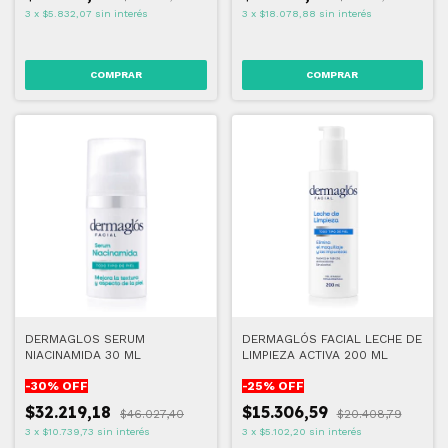
3
x
$5.832,07
sin interés
3
x
$18.078,88
sin interés
DERMAGLOS SERUM
DERMAGLÓS FACIAL LECHE DE
NIACINAMIDA 30 ML
LIMPIEZA ACTIVA 200 ML
-
30
% OFF
-
25
% OFF
$32.219,18
$15.306,59
$46.027,40
$20.408,79
3
x
$10.739,73
sin interés
3
x
$5.102,20
sin interés