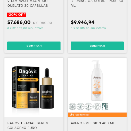
VITAMINWAY MAGNESIO
DERMAGLÓS SOLAR FPS50 50
QUELATO 30 CAPSULAS
ML
-
30
% OFF
$7.686,00
$9.946,94
$10.980,00
3
x
$2.562,00
sin interés
3
x
$3.315,65
sin interés
BAGOVIT FACIAL SERUM
AVENO EMULSION 400 ML
COLAGENO PURO