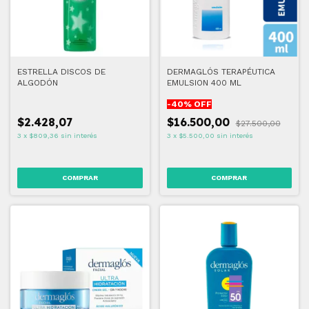
ESTRELLA DISCOS DE
DERMAGLÓS TERAPÉUTICA
ALGODÓN
EMULSION 400 ML
-
40
% OFF
$2.428,07
$16.500,00
$27.500,00
3
x
$809,36
sin interés
3
x
$5.500,00
sin interés