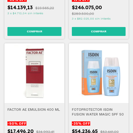
$14.139,13
$246.075,00
$23.565,22
3
x
$4.713,04
sin interés
$289.500,00
3
x
$82.025,00
sin interés
FACTOR AE EMULSION 400 ML
FOTOPROTECTOR ISDIN
FUSION WATER MAGIC SPF 50
-
50
% OFF
-
35
% OFF
$17.496,20
$54.236,65
$34.992,41
$83.441,00