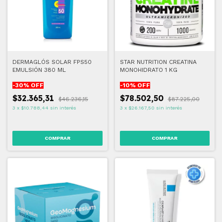
DERMAGLÓS SOLAR FPS50
STAR NUTRITION CREATINA
EMULSIÓN 380 ML
MONOHIDRATO 1 KG
-
30
% OFF
-
10
% OFF
$32.365,31
$78.502,50
$46.236,15
$87.225,00
3
x
$10.788,44
sin interés
3
x
$26.167,50
sin interés