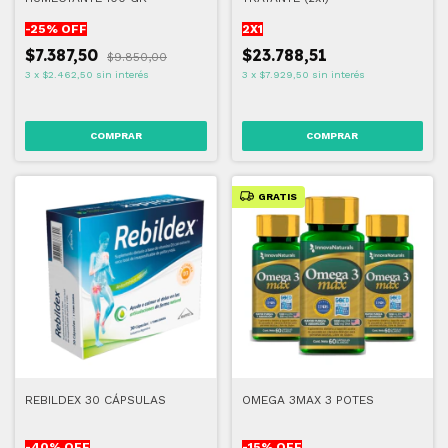
-
25
% OFF
2X1
$7.387,50
$23.788,51
$9.850,00
3
x
$2.462,50
sin interés
3
x
$7.929,50
sin interés
GRATIS
REBILDEX 30 CÁPSULAS
OMEGA 3MAX 3 POTES
-
40
% OFF
-
15
% OFF