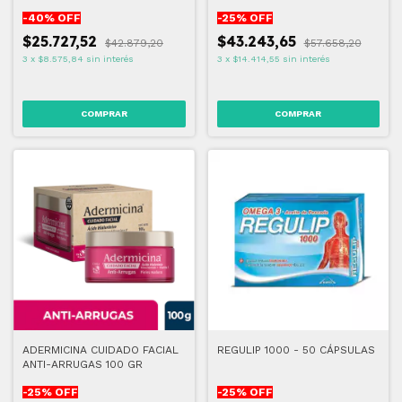
-
40
% OFF
-
25
% OFF
$25.727,52
$43.243,65
$42.879,20
$57.658,20
3
x
$8.575,84
sin interés
3
x
$14.414,55
sin interés
ADERMICINA CUIDADO FACIAL
REGULIP 1000 - 50 CÁPSULAS
ANTI-ARRUGAS 100 GR
-
25
% OFF
-
25
% OFF