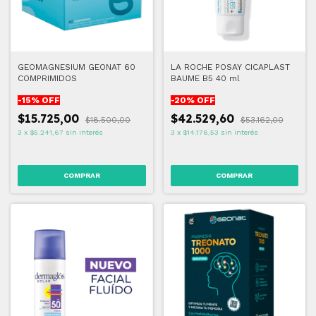
GEOMAGNESIUM GEONAT 60
LA ROCHE POSAY CICAPLAST
COMPRIMIDOS
BAUME B5 40 ml
-
15
% OFF
-
20
% OFF
$15.725,00
$42.529,60
$18.500,00
$53.162,00
3
x
$5.241,67
sin interés
3
x
$14.176,53
sin interés