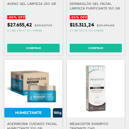
AVENO GEL LIMPIEZA 250 GR
DERMAGLÓS GEL FACIAL
LIMPIEZA PURIFICANTE 150 GR
-
30
% OFF
-
25
% OFF
$27.655,42
$15.311,24
$39.507,74
$20.414,98
3
x
$9.218,47
sin interés
3
x
$5.103,75
sin interés
ADERMICINA CUIDADO FACIAL
MEGACISTIN SHAMPOO
HUMECTANTE 100 GR
TRATANTE (2x1)