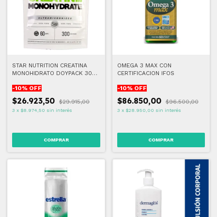
STAR NUTRITION CREATINA
OMEGA 3 MAX CON
MONOHIDRATO DOYPACK 300
CERTIFICACION IFOS
GR
-
10
% OFF
-
10
% OFF
$26.923,50
$86.850,00
$29.915,00
$96.500,00
3
x
$8.974,50
sin interés
3
x
$28.950,00
sin interés