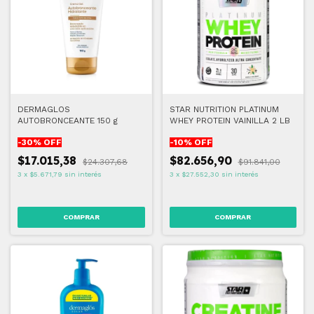
DERMAGLOS
STAR NUTRITION PLATINUM
AUTOBRONCEANTE 150 g
WHEY PROTEIN VAINILLA 2 LB
-
30
% OFF
-
10
% OFF
$17.015,38
$82.656,90
$24.307,68
$91.841,00
3
x
$5.671,79
sin interés
3
x
$27.552,30
sin interés