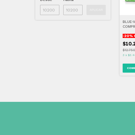
APLICAR
BLUE-V
COMPR
MASTI
-
20
% 
$10.
$12.75
3
x
$3.4