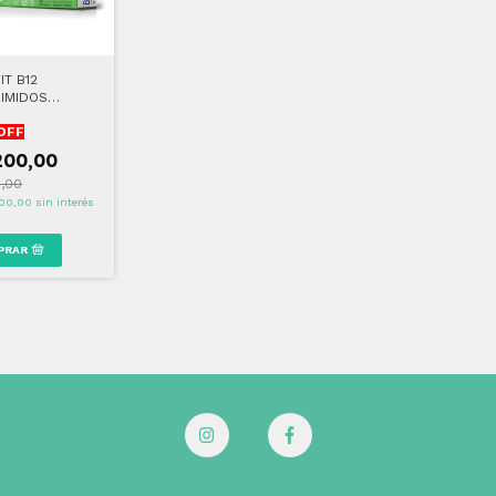
IT B12
IMIDOS
CABLES
OFF
200,00
0,00
00,00
sin interés