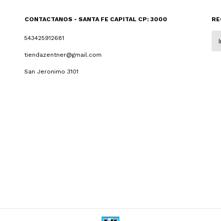
CONTACTANOS - SANTA FE CAPITAL CP: 3000
RE
543425912681
tiendazentner@gmail.com
San Jeronimo 3101