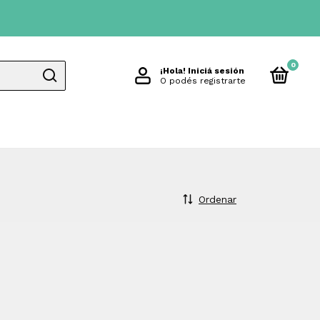
0
¡Hola!
Iniciá sesión
O podés registrarte
Ordenar