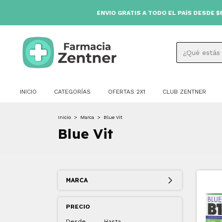
ENVIO GRATIS A TODO EL PAÍS DESDE $80.000 🚚
INICIO
CATEGORÍAS
OFERTAS 2X1
CLUB ZENTNER
Inicio
>
Marca
>
Blue Vit
Blue Vit
MARCA
PRECIO
Desde
Hasta