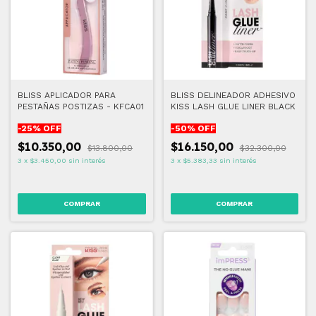
BLISS APLICADOR PARA
BLISS DELINEADOR ADHESIVO
PESTAÑAS POSTIZAS - KFCA01
KISS LASH GLUE LINER BLACK
-
25
% OFF
-
50
% OFF
$10.350,00
$16.150,00
$13.800,00
$32.300,00
3
x
$3.450,00
sin interés
3
x
$5.383,33
sin interés