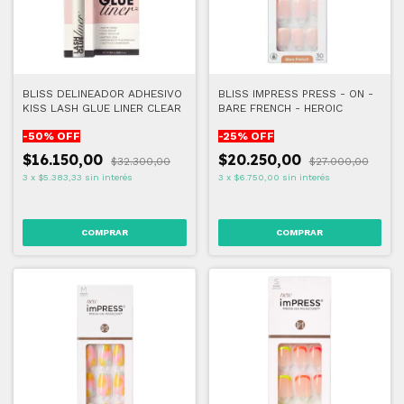
BLISS DELINEADOR ADHESIVO
BLISS IMPRESS PRESS - ON -
KISS LASH GLUE LINER CLEAR
BARE FRENCH - HEROIC
-
50
% OFF
-
25
% OFF
$16.150,00
$20.250,00
$32.300,00
$27.000,00
3
x
$5.383,33
sin interés
3
x
$6.750,00
sin interés