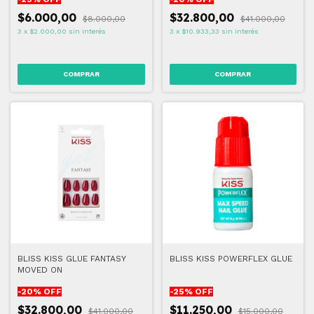
$6.000,00
$32.800,00
$8.000,00
$41.000,00
3
x
$2.000,00
sin interés
3
x
$10.933,33
sin interés
BLISS KISS GLUE FANTASY
BLISS KISS POWERFLEX GLUE
MOVED ON
-
20
% OFF
-
25
% OFF
$32.800,00
$11.250,00
$41.000,00
$15.000,00