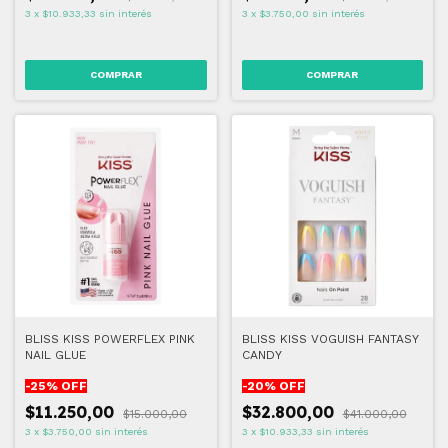
3
x
$10.933,33
sin interés
3
x
$3.750,00
sin interés
BLISS KISS POWERFLEX PINK
BLISS KISS VOGUISH FANTASY
NAIL GLUE
CANDY
-
25
% OFF
-
20
% OFF
$11.250,00
$32.800,00
$15.000,00
$41.000,00
3
x
$3.750,00
sin interés
3
x
$10.933,33
sin interés