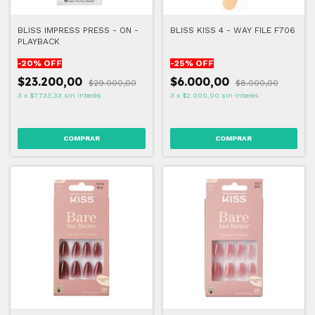
BLISS IMPRESS PRESS - ON -
BLISS KISS 4 - WAY FILE F706
PLAYBACK
-
20
% OFF
-
25
% OFF
$23.200,00
$6.000,00
$29.000,00
$8.000,00
3
x
$7.733,33
sin interés
3
x
$2.000,00
sin interés