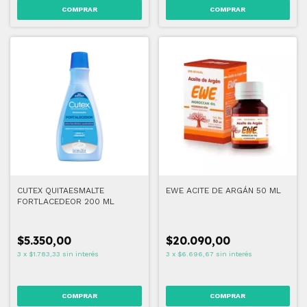
CUTEX QUITAESMALTE
EWE ACITE DE ARGÁN 50 ML
FORTLACEDEOR 200 ML
$5.350,00
$20.090,00
3
x
$1.783,33
sin interés
3
x
$6.696,67
sin interés