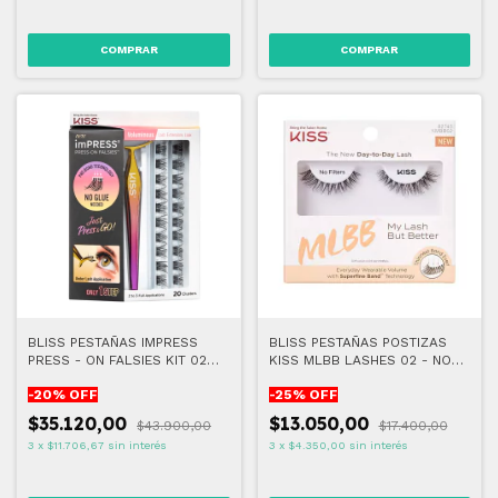
BLISS PESTAÑAS IMPRESS
BLISS PESTAÑAS POSTIZAS
PRESS - ON FALSIES KIT 02
KISS MLBB LASHES 02 - NO
VOLUMINOUS
FILTERS
-
20
% OFF
-
25
% OFF
$35.120,00
$13.050,00
$43.900,00
$17.400,00
3
x
$11.706,67
sin interés
3
x
$4.350,00
sin interés