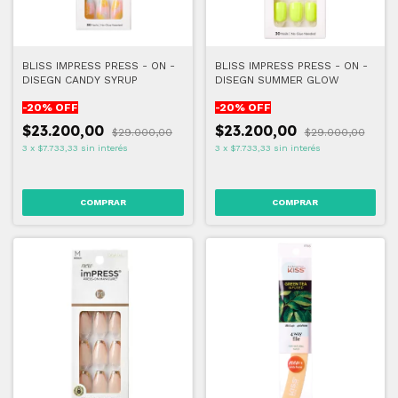
BLISS IMPRESS PRESS - ON -
BLISS IMPRESS PRESS - ON -
DISEGN CANDY SYRUP
DISEGN SUMMER GLOW
-
20
% OFF
-
20
% OFF
$23.200,00
$23.200,00
$29.000,00
$29.000,00
3
x
$7.733,33
sin interés
3
x
$7.733,33
sin interés