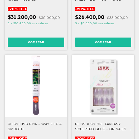
-
20
% OFF
-
20
% OFF
$31.200,00
$26.400,00
$39.000,00
$33.000,00
3
x
$10.400,00
sin interés
3
x
$8.800,00
sin interés
BLISS KISS F714 - WAY FILE &
BLISS KISS GEL FANTASY
SMOOTH
SCULPTED GLUE - ON NAILS -
QUINCE JELLY
-
25
% OFF
-
20
% OFF