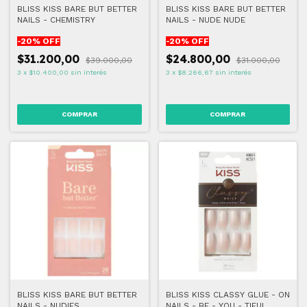
BLISS KISS BARE BUT BETTER
BLISS KISS BARE BUT BETTER
NAILS - CHEMISTRY
NAILS - NUDE NUDE
-
20
% OFF
-
20
% OFF
$31.200,00
$24.800,00
$39.000,00
$31.000,00
3
x
$10.400,00
sin interés
3
x
$8.266,67
sin interés
BLISS KISS BARE BUT BETTER
BLISS KISS CLASSY GLUE - ON
NAILS - NUDIES
NAILS - BE - YOU - TIFUL