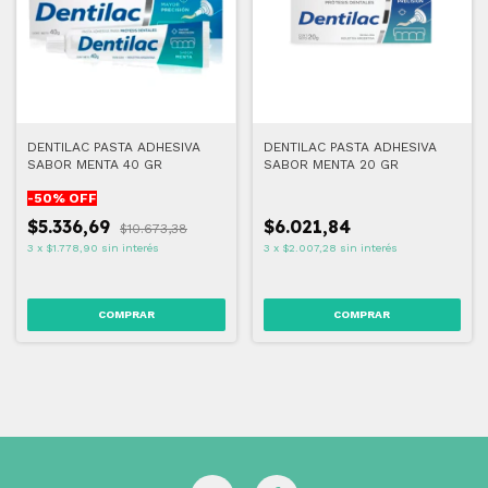
DENTILAC PASTA ADHESIVA
DENTILAC PASTA ADHESIVA
SABOR MENTA 40 GR
SABOR MENTA 20 GR
-
50
% OFF
$5.336,69
$6.021,84
$10.673,38
3
x
$1.778,90
sin interés
3
x
$2.007,28
sin interés