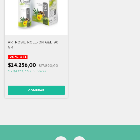
ARTROSIL ROLL-ON GEL 90
GR
-
20
% OFF
$14.256,00
$17.820,00
3
x
$4.752,00
sin interés