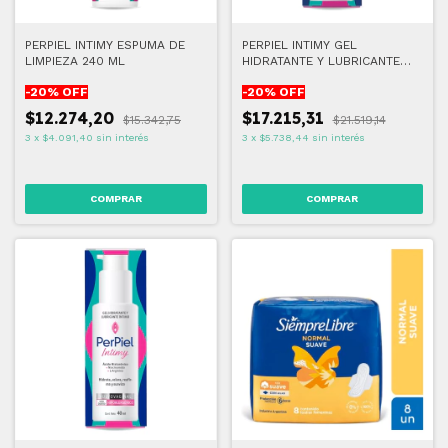
PERPIEL INTIMY ESPUMA DE
PERPIEL INTIMY GEL
LIMPIEZA 240 ML
HIDRATANTE Y LUBRICANTE
LOCIÓN 100 ML
-
20
% OFF
-
20
% OFF
$12.274,20
$17.215,31
$15.342,75
$21.519,14
3
x
$4.091,40
sin interés
3
x
$5.738,44
sin interés