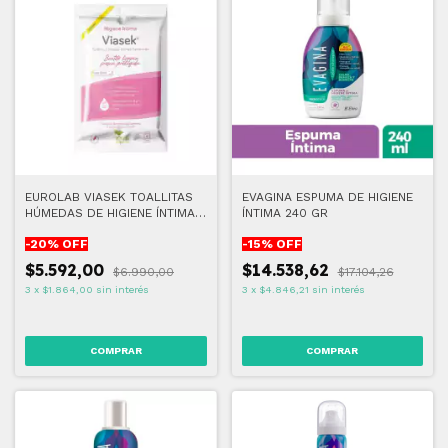
EUROLAB VIASEK TOALLITAS
EVAGINA ESPUMA DE HIGIENE
HÚMEDAS DE HIGIENE ÍNTIMA
ÍNTIMA 240 GR
ECOLÓGICAS FEMENINAS
-
20
% OFF
-
15
% OFF
$5.592,00
$14.538,62
$6.990,00
$17.104,26
3
x
$1.864,00
sin interés
3
x
$4.846,21
sin interés