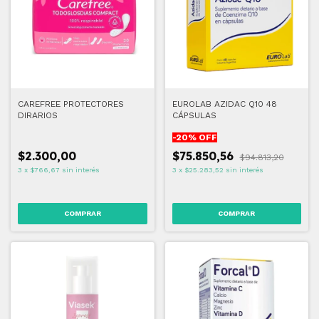
CAREFREE PROTECTORES
EUROLAB AZIDAC Q10 48
DIRARIOS
CÁPSULAS
-
20
% OFF
$2.300,00
$75.850,56
$94.813,20
3
x
$766,67
sin interés
3
x
$25.283,52
sin interés