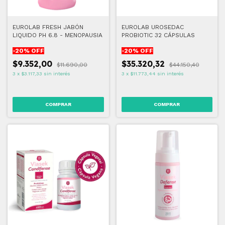
EUROLAB FRESH JABÓN
EUROLAB UROSEDAC
LIQUIDO PH 6.8 - MENOPAUSIA
PROBIOTIC 32 CÁPSULAS
-
20
% OFF
-
20
% OFF
$9.352,00
$35.320,32
$11.690,00
$44.150,40
3
x
$3.117,33
sin interés
3
x
$11.773,44
sin interés