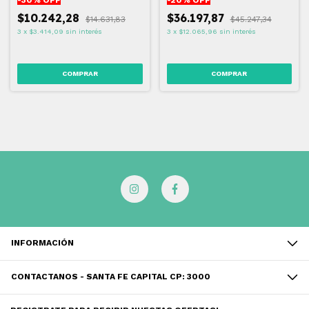
-
30
% OFF
-
20
% OFF
$10.242,28
$36.197,87
$14.631,83
$45.247,34
3
x
$3.414,09
sin interés
3
x
$12.065,96
sin interés
INFORMACIÓN
CONTACTANOS - SANTA FE CAPITAL CP: 3000