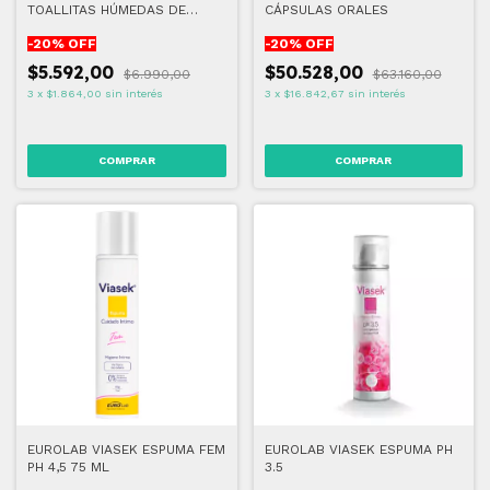
TOALLITAS HÚMEDAS DE
CÁPSULAS ORALES
HIGIENE ÍNTIMA
-
20
% OFF
-
20
% OFF
$5.592,00
$50.528,00
$6.990,00
$63.160,00
3
x
$1.864,00
sin interés
3
x
$16.842,67
sin interés
EUROLAB VIASEK ESPUMA FEM
EUROLAB VIASEK ESPUMA PH
PH 4,5 75 ML
3.5