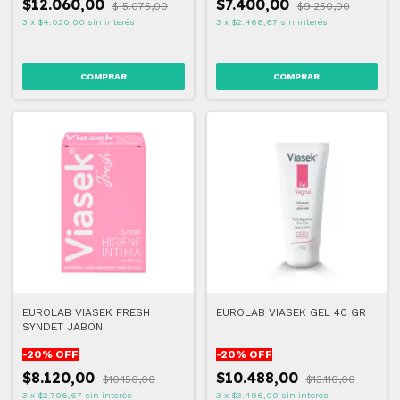
$12.060,00
$7.400,00
$15.075,00
$9.250,00
3
x
$4.020,00
sin interés
3
x
$2.466,67
sin interés
EUROLAB VIASEK FRESH
EUROLAB VIASEK GEL 40 GR
SYNDET JABON
-
20
% OFF
-
20
% OFF
$8.120,00
$10.488,00
$10.150,00
$13.110,00
3
x
$2.706,67
sin interés
3
x
$3.496,00
sin interés