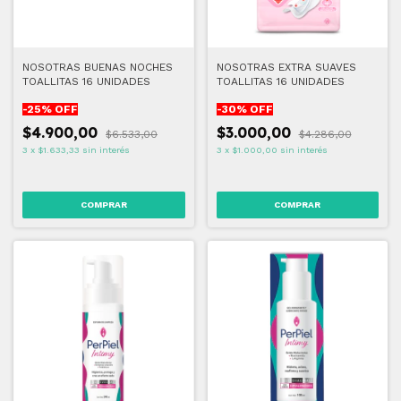
NOSOTRAS BUENAS NOCHES
NOSOTRAS EXTRA SUAVES
TOALLITAS 16 UNIDADES
TOALLITAS 16 UNIDADES
-
25
% OFF
-
30
% OFF
$4.900,00
$3.000,00
$6.533,00
$4.286,00
3
x
$1.633,33
sin interés
3
x
$1.000,00
sin interés