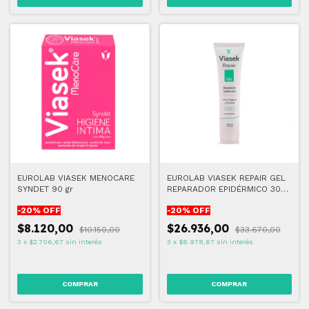
EUROLAB VIASEK MENOCARE
EUROLAB VIASEK REPAIR GEL
SYNDET 90 gr
REPARADOR EPIDÉRMICO 30
GR
-
20
% OFF
-
20
% OFF
$8.120,00
$26.936,00
$10.150,00
$33.670,00
3
x
$2.706,67
sin interés
3
x
$8.978,67
sin interés