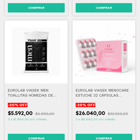
EUROLAB VIASEK MEN
EUROLAB VIASEK MENOCARE
TOALLITAS HÚMEDAS DE
ESTUCHE 32 CÁPSULAS
HIGIENE ÍNTIMA
ORALES
-
20
% OFF
-
20
% OFF
$5.592,00
$26.040,00
$6.990,00
$32.550,00
3
x
$1.864,00
sin interés
3
x
$8.680,00
sin interés