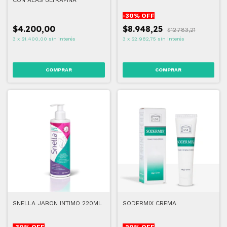
-
30
% OFF
$4.200,00
$8.948,25
$12.783,21
3
x
$1.400,00
sin interés
3
x
$2.982,75
sin interés
SNELLA JABON INTIMO 220ML
SODERMIX CREMA