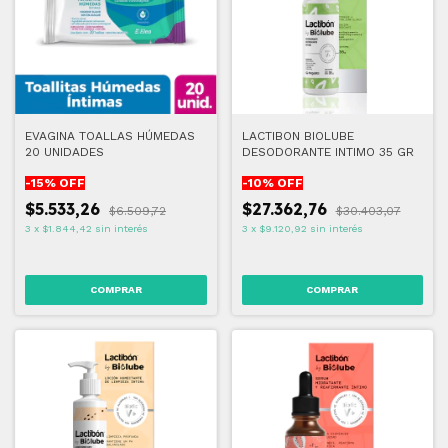
EVAGINA TOALLAS HÚMEDAS
LACTIBON BIOLUBE
20 UNIDADES
DESODORANTE INTIMO 35 GR
-
15
% OFF
-
10
% OFF
$5.533,26
$27.362,76
$6.509,72
$30.403,07
3
x
$1.844,42
sin interés
3
x
$9.120,92
sin interés