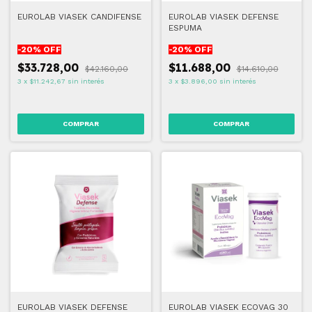
EUROLAB VIASEK CANDIFENSE
EUROLAB VIASEK DEFENSE
ESPUMA
-
20
% OFF
-
20
% OFF
$33.728,00
$11.688,00
$42.160,00
$14.610,00
3
x
$11.242,67
sin interés
3
x
$3.896,00
sin interés
EUROLAB VIASEK DEFENSE
EUROLAB VIASEK ECOVAG 30