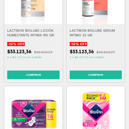
LACTIBON BIOLUBE LOCIÓN
LACTIBON BIOLUBE SERUM
HUMECTANTE INTIMA 155 GR
INTIMO 32 GR
-
10
% OFF
-
10
% OFF
$33.123,36
$33.123,36
$36.803,73
$36.803,73
3
x
$11.041,12
sin interés
3
x
$11.041,12
sin interés