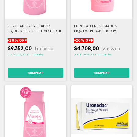
EUROLAB FRESH JABÓN
EUROLAB FRESH JABÓN
LIQUIDO PH 3.5 - EDAD FERTIL
LIQUIDO PH 6.8 - 100 ml
-
20
% OFF
-
20
% OFF
$9.352,00
$4.708,00
$11.690,00
$5.885,00
3
x
$3.117,33
sin interés
3
x
$1.569,33
sin interés