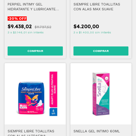
PERPIEL INTIMY GEL
SIEMPRE LIBRE TOALLITAS
HIDRATANTE Y LUBRICANTE
CON ALAS MAX SUAVE
LOCIÓN 40 ML
-
20
% OFF
$9.438,02
$4.200,00
$11.797,52
3
x
$3.146,01
sin interés
3
x
$1.400,00
sin interés
SIEMPRE LIBRE TOALLITAS
SNELLA GEL INTIMO 60ML
CON ALAS ULTRAFINA