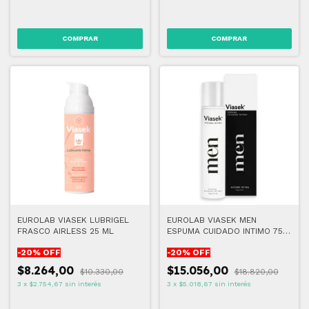
EUROLAB VIASEK LUBRIGEL
EUROLAB VIASEK MEN
FRASCO AIRLESS 25 ML
ESPUMA CUIDADO INTIMO 75
ML
-
20
% OFF
-
20
% OFF
$8.264,00
$15.056,00
$10.330,00
$18.820,00
3
x
$2.754,67
sin interés
3
x
$5.018,67
sin interés