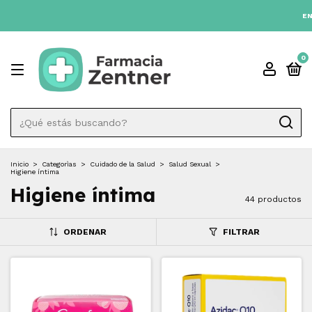
TAS SIN INTÉRES 💳
ENVIO GRATIS A TODO EL PAÍS DESD
0
Inicio
>
Categorìas
>
Cuidado de la Salud
>
Salud Sexual
>
Higiene íntima
Higiene íntima
44 productos
ORDENAR
FILTRAR