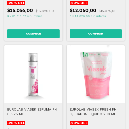
-
20
% OFF
-
20
% OFF
$15.056,00
$12.060,00
$18.820,00
$15.075,00
3
x
$5.018,67
sin interés
3
x
$4.020,00
sin interés
EUROLAB VIASEK ESPUMA PH
EUROLAB VIASEK FRESH PH
6,8 75 ML
3,5 JABON LÍQUIDO 200 ML
-
20
% OFF
-
20
% OFF