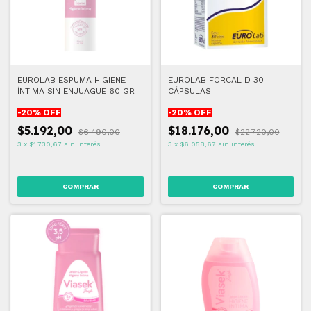
EUROLAB ESPUMA HIGIENE
EUROLAB FORCAL D 30
ÍNTIMA SIN ENJUAGUE 60 GR
CÁPSULAS
-
20
% OFF
-
20
% OFF
$5.192,00
$18.176,00
$6.490,00
$22.720,00
3
x
$1.730,67
sin interés
3
x
$6.058,67
sin interés