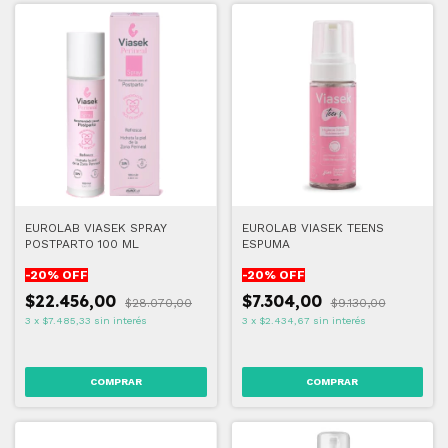
EUROLAB VIASEK SPRAY
EUROLAB VIASEK TEENS
POSTPARTO 100 ML
ESPUMA
-
20
% OFF
-
20
% OFF
$22.456,00
$7.304,00
$28.070,00
$9.130,00
3
x
$7.485,33
sin interés
3
x
$2.434,67
sin interés