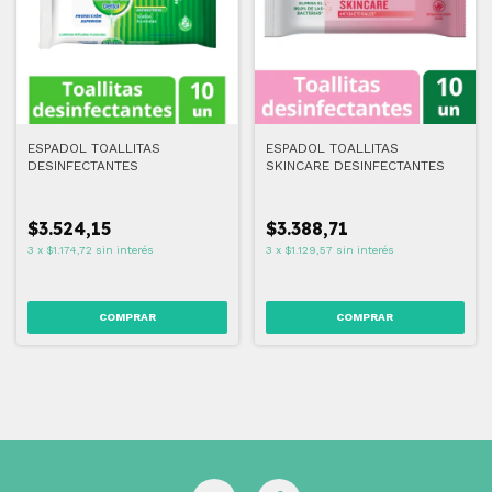
ESPADOL TOALLITAS
ESPADOL TOALLITAS
DESINFECTANTES
SKINCARE DESINFECTANTES
$3.524,15
$3.388,71
3
x
$1.174,72
sin interés
3
x
$1.129,57
sin interés