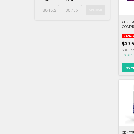
Desde
Hasta
APLICAR
CENTR
COMPR
-
25
% 
$27.
$36.75
3
x
$9.1
CENTR