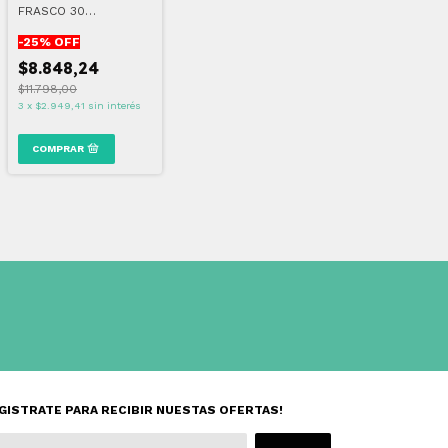
FRASCO 30
COMPRIMIDOS
-
25
% OFF
$8.848,24
$11.798,00
3
x
$2.949,41
sin interés
GISTRATE PARA RECIBIR NUESTAS OFERTAS!