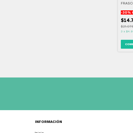
FRASC
COMPR
-
30
% 
$14.
$21.07
3
x
$4.9
INFORMACIÓN