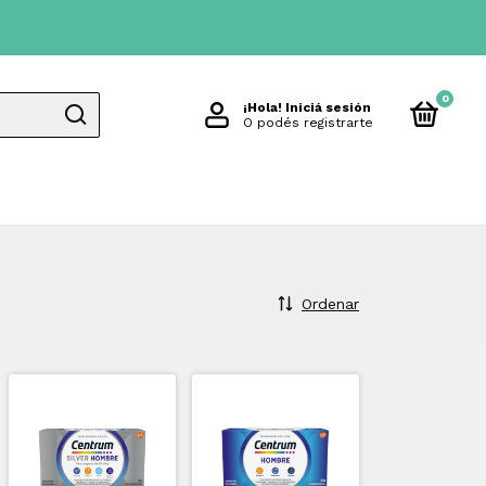
0
¡Hola!
Iniciá sesión
O podés registrarte
Ordenar