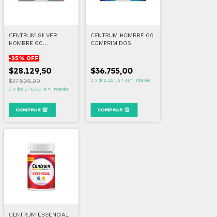
CENTRUM SILVER
CENTRUM HOMBRE 60
HOMBRE 60
COMPRIMIDOS
COMPRIMIDOS
-
25
% OFF
$28.129,50
$36.755,00
$37.506,00
3
x
$12.251,67
sin interés
3
x
$9.376,50
sin interés
CENTRUM ESSENCIAL