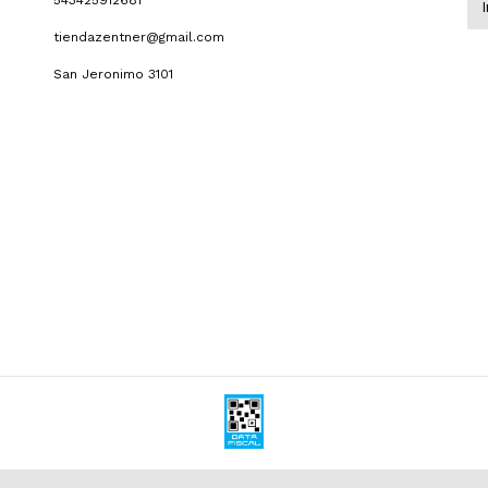
543425912681
tiendazentner@gmail.com
San Jeronimo 3101