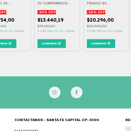
O 30
30 COMPRIMIDOS
FRASCO 60
IMIDOS
RECUBIERTOS
COMPRIMIDOS
OFF
-
30
% OFF
-
30
% OFF
754,00
$13.440,19
$20.296,00
8,00
$19.201,00
$28.996,00
18,00
sin interés
3
x
$4.480,06
sin interés
3
x
$6.765,33
sin interés
CONTACTANOS - SANTA FE CAPITAL CP: 3000
RE