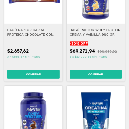
BAGÓ RAPTOR BARRA
BAGÓ RAPTOR WHEY PROTEIN
PROTEICA CHOCOLATE CON
CREMA Y VAINILLA 980 GR
AVELLANAS 45 GR
-
30
% OFF
$2.657,62
$69.271,94
$98.959,92
3
x
$885,87
sin interés
3
x
$23.090,65
sin interés
COMPRAR