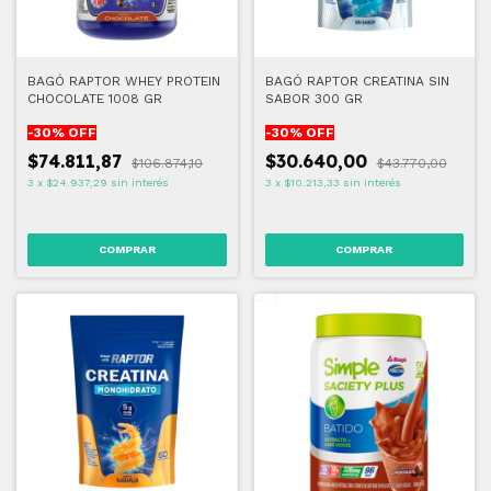
BAGÓ RAPTOR WHEY PROTEIN
BAGÓ RAPTOR CREATINA SIN
CHOCOLATE 1008 GR
SABOR 300 GR
-
30
% OFF
-
30
% OFF
$74.811,87
$30.640,00
$106.874,10
$43.770,00
3
x
$24.937,29
sin interés
3
x
$10.213,33
sin interés