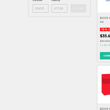
Desde
Hasta
APLICAR
BOOS 
ml
-
15
% 
$35.
$41.90
3
x
$11.
BOOS 