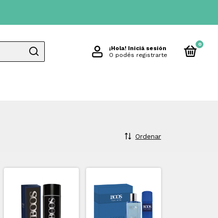
0
¡Hola!
Iniciá sesión
O podés registrarte
Ordenar