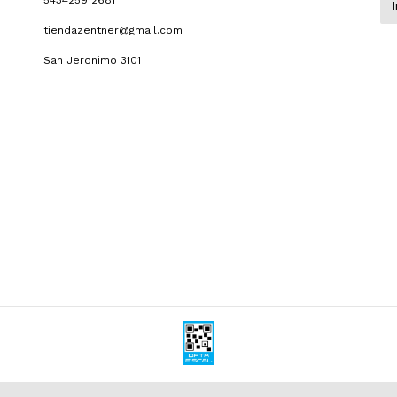
543425912681
tiendazentner@gmail.com
San Jeronimo 3101