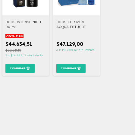
BOOS INTENSE NIGHT
BOOS FOR MEN
90 ml
ACQUA ESTUCHE
-
15
% OFF
$44.634,51
$47.129,00
$52.511,19
3
x
$15.709,67
sin interés
3
x
$14.878,17
sin interés