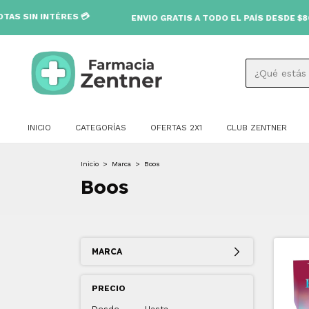
N INTÉRES 💳
ENVIO GRATIS A TODO EL PAÍS DESDE $80.000 
INICIO
CATEGORÍAS
OFERTAS 2X1
CLUB ZENTNER
Inicio
>
Marca
>
Boos
Boos
MARCA
PRECIO