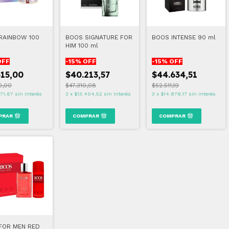
RAINBOW 100
BOOS SIGNATURE FOR
BOOS INTENSE 90 ml
HIM 100 ml
OFF
-
15
% OFF
-
15
% OFF
615,00
$40.213,57
$44.634,51
0,00
$47.310,08
$52.511,19
871,67
sin interés
3
x
$13.404,52
sin interés
3
x
$14.878,17
sin interés
FOR MEN RED