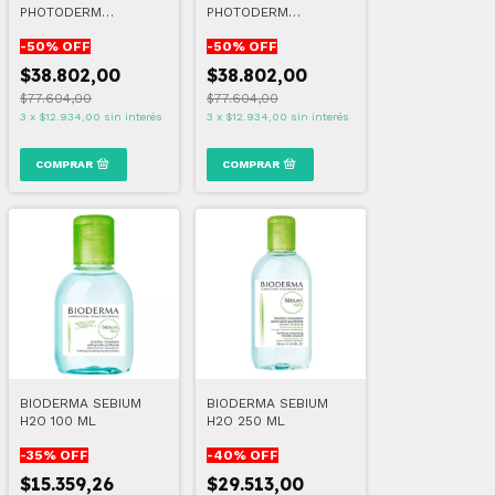
PHOTODERM
PHOTODERM
XDEFENSE ULTRA -
XDEFENSE ULTRA -
-
50
% OFF
-
50
% OFF
FLUID SPF50+ TONO
FLUID SPF50+ TONO
02
03
$38.802,00
$38.802,00
$77.604,00
$77.604,00
3
x
$12.934,00
sin interés
3
x
$12.934,00
sin interés
BIODERMA SEBIUM
BIODERMA SEBIUM
H2O 100 ML
H2O 250 ML
-
35
% OFF
-
40
% OFF
$15.359,26
$29.513,00