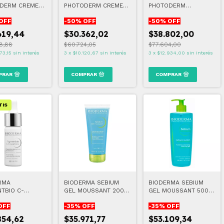
DERM CREME
PHOTODERM CREME
PHOTODERM
BLE SPF50+
SPF50+ (VENCE
XDEFENSE ULTRA -
OFF
-
50
% OFF
-
50
% OFF
 10/2026)
10/2026) TINTA CLARA
FLUID SPF50+
INVISIBLE
619,44
$30.362,02
$38.802,00
8,88
$60.724,05
$77.604,00
73,15
sin interés
3
x
$10.120,67
sin interés
3
x
$12.934,00
sin interés
TIS
RMA
BIODERMA SEBIUM
BIODERMA SEBIUM
NTBIO C-
GEL MOUSSANT 200
GEL MOUSSANT 500
NTRATE SERUM
ML
ML
OFF
-
35
% OFF
-
35
% OFF
 ML
854,62
$35.971,77
$53.109,34