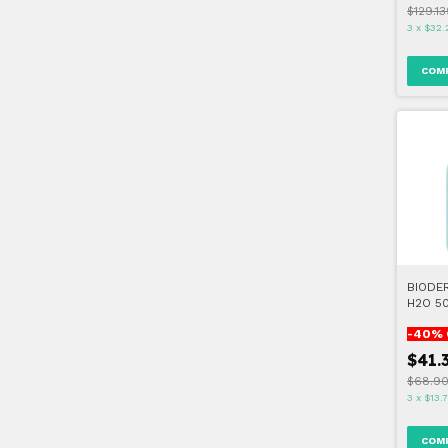
$129.1
3
x
$32.
BIODE
H2O 5
-
40
% 
$41.
$68.90
3
x
$13.