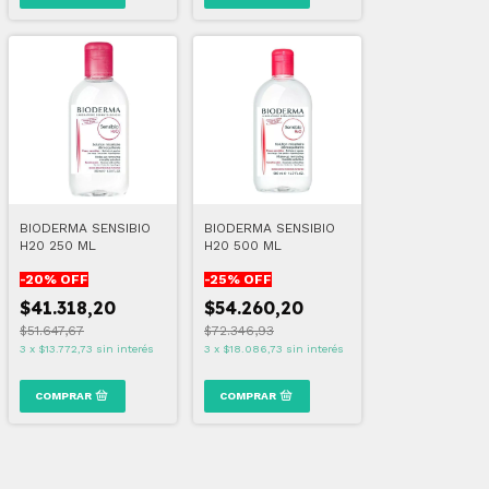
BIODERMA SENSIBIO
BIODERMA SENSIBIO
H20 250 ML
H20 500 ML
-
20
% OFF
-
25
% OFF
$41.318,20
$54.260,20
$51.647,67
$72.346,93
3
x
$13.772,73
sin interés
3
x
$18.086,73
sin interés