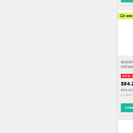
GRA
BIODE
DEFEN
GEL 3
-
25
% 
$84.
$112.3
3
x
$28.