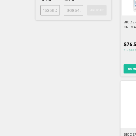
Desde
Hasta
APLICAR
BIODE
CREMA
500 M
$76.
3
x
$25.
BIODE