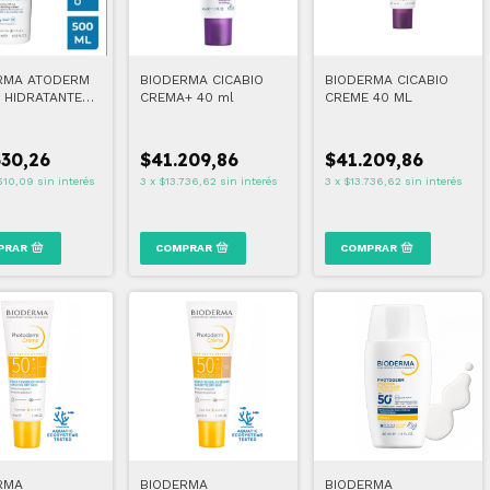
RMA ATODERM
BIODERMA CICABIO
BIODERMA CICABIO
 HIDRATANTE
CREMA+ 40 ml
CREME 40 ML
L
530,26
$41.209,86
$41.209,86
510,09
sin interés
3
x
$13.736,62
sin interés
3
x
$13.736,62
sin interés
RMA
BIODERMA
BIODERMA