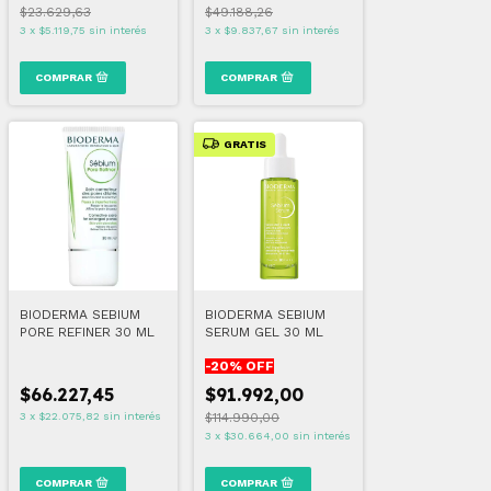
$23.629,63
$49.188,26
3
x
$5.119,75
sin interés
3
x
$9.837,67
sin interés
GRATIS
BIODERMA SEBIUM
BIODERMA SEBIUM
PORE REFINER 30 ML
SERUM GEL 30 ML
-
20
% OFF
$66.227,45
$91.992,00
3
x
$22.075,82
sin interés
$114.990,00
3
x
$30.664,00
sin interés