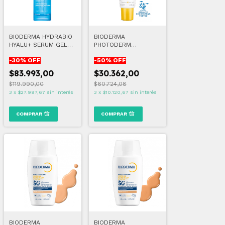
BIODERMA HYDRABIO
BIODERMA
HYALU+ SERUM GEL
PHOTODERM
30 ML
AQUAFLUIDE FPS50+
-
30
% OFF
-
50
% OFF
TINTA DORADA
$83.993,00
$30.362,00
$119.990,00
$60.724,08
3
x
$27.997,67
sin interés
3
x
$10.120,67
sin interés
BIODERMA
BIODERMA