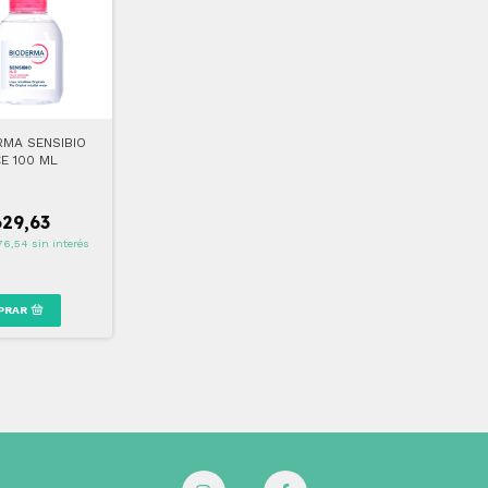
RMA SENSIBIO
E 100 ML
629,63
76,54
sin interés