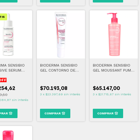
TIS
RMA SENSIBIO
BIODERMA SENSIBIO
BIODERMA SENSIBIO
SIVE SERUM
GEL CONTORNO DE
GEL MOUSSANT PUMP
0 ML
OJOS 15 ml
200 ML
OFF
254,62
$70.193,08
$65.147,00
39,50
3
x
$23.397,69
sin interés
3
x
$21.715,67
sin interés
084,87
sin interés