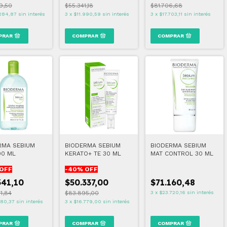
39,50
$55.341,18
$81.706,68
284,87
sin interés
3
x
$11.990,59
sin interés
3
x
$17.703,11
sin interés
RMA SEBIUM
BIODERMA SEBIUM
BIODERMA SEBIUM
00 ML
KERATO+ TE 30 ML
MAT CONTROL 30 ML
OFF
-
40
% OFF
341,10
$50.337,00
$71.160,48
1,84
$83.895,00
3
x
$23.720,16
sin interés
780,37
sin interés
3
x
$16.779,00
sin interés