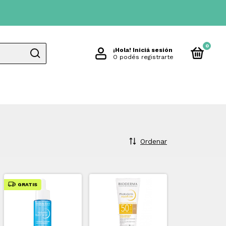
0
¡Hola!
Iniciá sesión
O podés registrarte
Ordenar
GRATIS