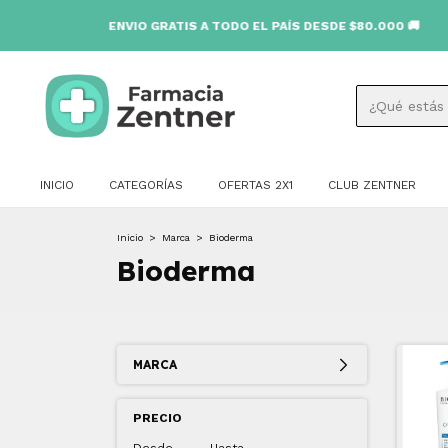
ENVIO GRATIS A TODO EL PAÍS DESDE $80.000 🚚
INICIO
CATEGORÍAS
OFERTAS 2X1
CLUB ZENTNER
Inicio
>
Marca
>
Bioderma
Bioderma
MARCA
PRECIO