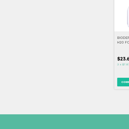
BIODE
H20 FC
$23.
3
x
$7.8