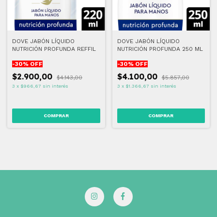
DOVE JABÓN LÍQUIDO
DOVE JABÓN LÍQUIDO
NUTRICIÓN PROFUNDA REFFIL
NUTRICIÓN PROFUNDA 250 ML
-
30
% OFF
-
30
% OFF
$2.900,00
$4.100,00
$4.143,00
$5.857,00
3
x
$966,67
sin interés
3
x
$1.366,67
sin interés