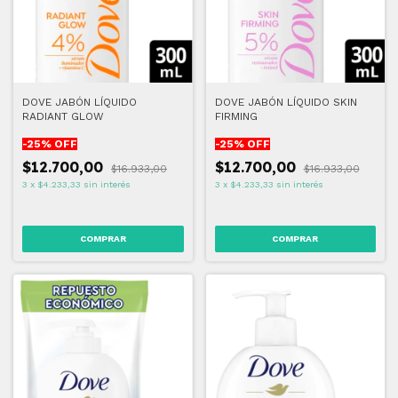
DOVE JABÓN LÍQUIDO
DOVE JABÓN LÍQUIDO SKIN
RADIANT GLOW
FIRMING
-
25
% OFF
-
25
% OFF
$12.700,00
$12.700,00
$16.933,00
$16.933,00
3
x
$4.233,33
sin interés
3
x
$4.233,33
sin interés