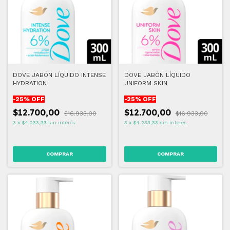
DOVE JABÓN LÍQUIDO INTENSE
DOVE JABÓN LÍQUIDO
HYDRATION
UNIFORM SKIN
-
25
% OFF
-
25
% OFF
$12.700,00
$12.700,00
$16.933,00
$16.933,00
3
x
$4.233,33
sin interés
3
x
$4.233,33
sin interés