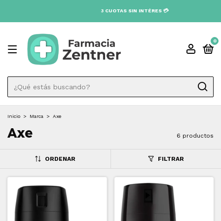
3 CUOTAS SIN INTÉRES 💳
0
Inicio
>
Marca
>
Axe
Axe
6 productos
ORDENAR
FILTRAR