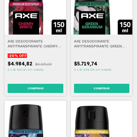
AXE DESODORANTE
AXE DESODORANTE
ANTITRANSPIRANTE CHERRY
ANTITRANSPIRANTE GREEN
SPRITZ 150 ML
GERANIUM 150 ML
-
20
% OFF
$4.984,82
$5.719,74
$6.231,03
3
x
$1.661,61
sin interés
3
x
$1.906,58
sin interés