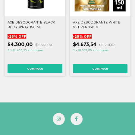
AXE DESODORANTE BLACK
AXE DESODORANTE WHITE
BODYSPRAY 150 ML
VETIVER 150 ML
-
25
% OFF
-
25
% OFF
$4.300,00
$4.673,54
$5.733,00
$6.231,03
3
x
$1.433,33
sin interés
3
x
$1.557,85
sin interés