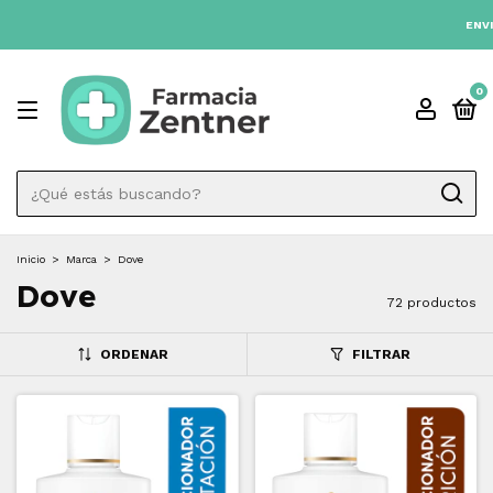
3 CUOTAS SIN INTÉRES 💳
ENVIO GRATIS A TODO EL 
0
Inicio
>
Marca
>
Dove
Dove
72 productos
ORDENAR
FILTRAR