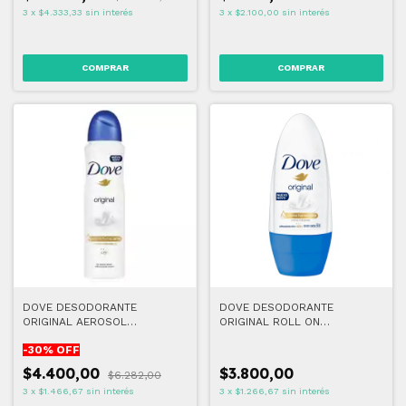
3
x
$4.333,33
sin interés
3
x
$2.100,00
sin interés
DOVE DESODORANTE
DOVE DESODORANTE
ORIGINAL AEROSOL
ORIGINAL ROLL ON
ANTITRANSPIRANTE 150 ML
ANTITRANSPIRANTE X 50 ML
-
30
% OFF
$4.400,00
$3.800,00
$6.282,00
3
x
$1.466,67
sin interés
3
x
$1.266,67
sin interés