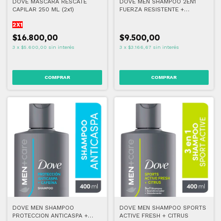
DOVE MÁSCARA RESCATE
DOVE MEN SHAMPOO 2EN1
CAPILAR 250 ML (2x1)
FUERZA RESISTENTE +
PREBIOTICO
2X1
$16.800,00
$9.500,00
3
x
$5.600,00
sin interés
3
x
$3.166,67
sin interés
DOVE MEN SHAMPOO
DOVE MEN SHAMPOO SPORTS
PROTECCION ANTICASPA +
ACTIVE FRESH + CITRUS