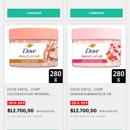
DOVE EXFOL. CORP.
DOVE EXFOL. CORP.
COCO&AZUCAR MORENA
GRANADA&MANTECA DE
(EXFOLIACIÓN INTENSA)
KARITE (EXFOLIACIÓN
-
25
% OFF
-
25
% OFF
MODERADA)
$12.700,00
$12.700,00
$16.933,00
$16.933,00
3
x
$4.233,33
sin interés
3
x
$4.233,33
sin interés