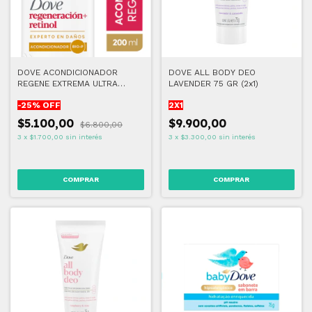
DOVE ACONDICIONADOR
DOVE ALL BODY DEO
REGENE EXTREMA ULTRA
LAVENDER 75 GR (2x1)
CUIDADO 200 ML
-
25
% OFF
2X1
$5.100,00
$9.900,00
$6.800,00
3
x
$1.700,00
sin interés
3
x
$3.300,00
sin interés