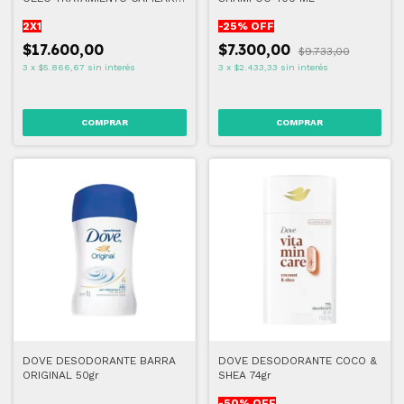
110 ML
2X1
-
25
% OFF
$17.600,00
$7.300,00
$9.733,00
3
x
$5.866,67
sin interés
3
x
$2.433,33
sin interés
DOVE DESODORANTE BARRA
DOVE DESODORANTE COCO &
ORIGINAL 50gr
SHEA 74gr
-
50
% OFF