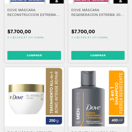
DOVE MÁSCARA
DOVE MÁSCARA
RECONSTRUCCION EXTREMA
REGENERACION EXTREMA 300
300 ML
ML
$7.700,00
$7.700,00
3
x
$2.566,67
sin interés
3
x
$2.566,67
sin interés