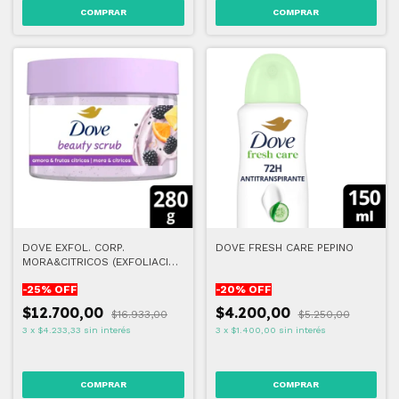
DOVE EXFOL. CORP.
DOVE FRESH CARE PEPINO
MORA&CITRICOS (EXFOLIACIÓN
MODERADA)
-
25
% OFF
-
20
% OFF
$12.700,00
$4.200,00
$16.933,00
$5.250,00
3
x
$4.233,33
sin interés
3
x
$1.400,00
sin interés