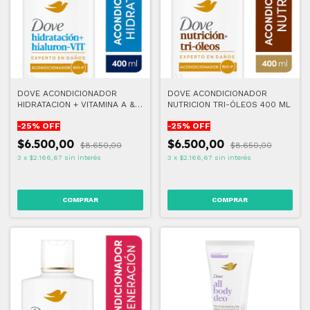
DOVE ACONDICIONADOR
DOVE ACONDICIONADOR
HIDRATACION + VITAMINA A & E
NUTRICION TRI-ÓLEOS 400 ML
400 ML
-
25
% OFF
-
25
% OFF
$6.500,00
$6.500,00
$8.650,00
$8.650,00
3
x
$2.166,67
sin interés
3
x
$2.166,67
sin interés