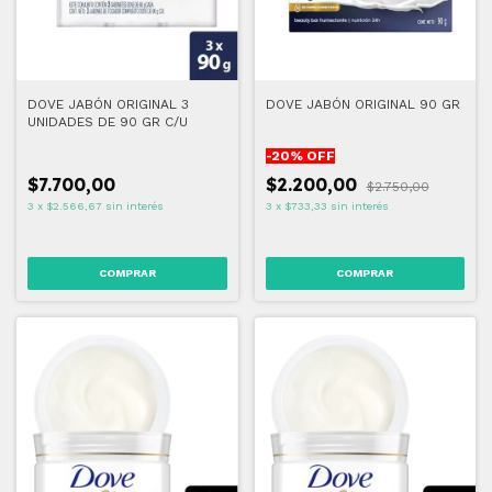
DOVE JABÓN ORIGINAL 3
DOVE JABÓN ORIGINAL 90 GR
UNIDADES DE 90 GR C/U
-
20
% OFF
$7.700,00
$2.200,00
$2.750,00
3
x
$2.566,67
sin interés
3
x
$733,33
sin interés