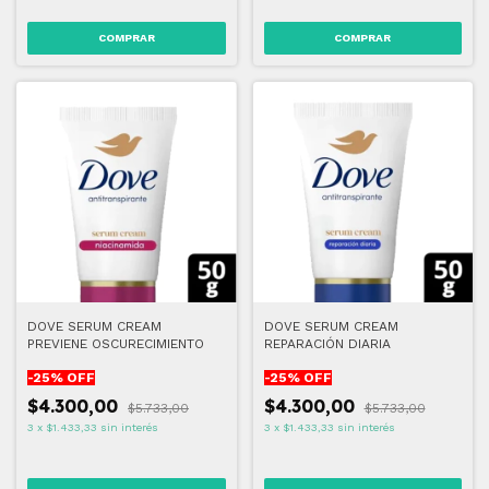
DOVE SERUM CREAM
DOVE SERUM CREAM
PREVIENE OSCURECIMIENTO
REPARACIÓN DIARIA
-
25
% OFF
-
25
% OFF
$4.300,00
$4.300,00
$5.733,00
$5.733,00
3
x
$1.433,33
sin interés
3
x
$1.433,33
sin interés