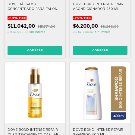
DOVE BÁLSAMO
DOVE BOND INTENSE REPAIR
CONCENTRADO PARA TALONES
ACONDICIONADOR 250 ML
90 GR
-
30
% OFF
-
25
% OFF
$11.042,00
$6.200,00
$15.774,00
$8.266,00
3
x
$3.680,67
sin interés
3
x
$2.066,67
sin interés
DOVE BOND INTENSE REPAIR
DOVE BOND INTENSE REPAIR
OLEO TRATAMIENTO CAPILAR
SHAMPOO 400 ML