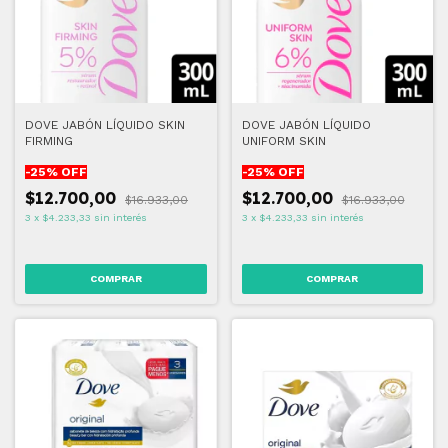
DOVE JABÓN LÍQUIDO SKIN
DOVE JABÓN LÍQUIDO
FIRMING
UNIFORM SKIN
-
25
% OFF
-
25
% OFF
$12.700,00
$12.700,00
$16.933,00
$16.933,00
3
x
$4.233,33
sin interés
3
x
$4.233,33
sin interés