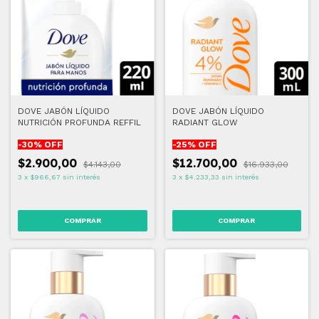
DOVE JABÓN LÍQUIDO
DOVE JABÓN LÍQUIDO
NUTRICIÓN PROFUNDA REFFIL
RADIANT GLOW
-
30
% OFF
-
25
% OFF
$2.900,00
$12.700,00
$4.143,00
$16.933,00
3
x
$966,67
sin interés
3
x
$4.233,33
sin interés