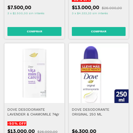
$7.500,00
$13.000,00
$26.000,00
3
x
$2.500,00
sin interés
3
x
$4.333,33
sin interés
DOVE DESODORANTE
DOVE DESODORANTE
LAVENDER & CHAMOMILE 74gr
ORIGINAL 250 ML
-
50
% OFF
$13.000,00
$6.300,00
$26.000,00