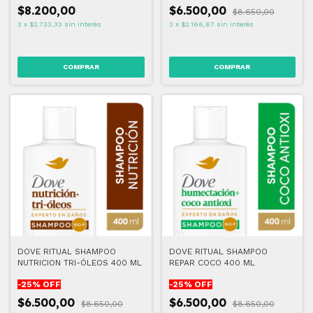
$8.200,00
$6.500,00
$8.650,00
3
x
$2.733,33
sin interés
3
x
$2.166,67
sin interés
DOVE RITUAL SHAMPOO
DOVE RITUAL SHAMPOO
NUTRICION TRI-ÓLEOS 400 ML
REPAR COCO 400 ML
-
25
% OFF
-
25
% OFF
$6.500,00
$6.500,00
$8.650,00
$8.650,00