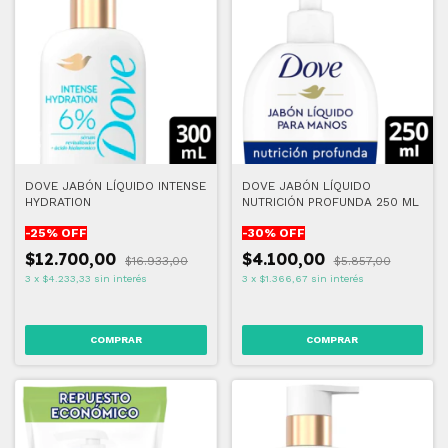
DOVE JABÓN LÍQUIDO INTENSE
DOVE JABÓN LÍQUIDO
HYDRATION
NUTRICIÓN PROFUNDA 250 ML
-
25
% OFF
-
30
% OFF
$12.700,00
$4.100,00
$16.933,00
$5.857,00
3
x
$4.233,33
sin interés
3
x
$1.366,67
sin interés