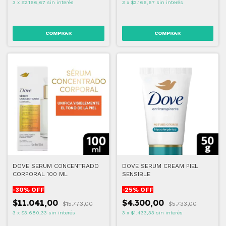
3
x
$2.166,67
sin interés
3
x
$2.166,67
sin interés
DOVE SERUM CONCENTRADO
DOVE SERUM CREAM PIEL
CORPORAL 100 ML
SENSIBLE
-
30
% OFF
-
25
% OFF
$11.041,00
$4.300,00
$15.773,00
$5.733,00
3
x
$3.680,33
sin interés
3
x
$1.433,33
sin interés