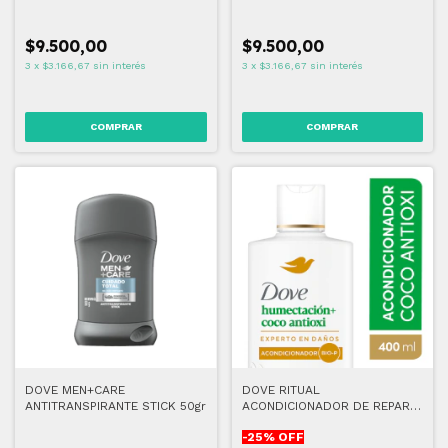
CAFEINA
$9.500,00
$9.500,00
3
x
$3.166,67
sin interés
3
x
$3.166,67
sin interés
DOVE MEN+CARE
DOVE RITUAL
ANTITRANSPIRANTE STICK 50gr
ACONDICIONADOR DE REPAR
COCO 400 ML
-
25
% OFF