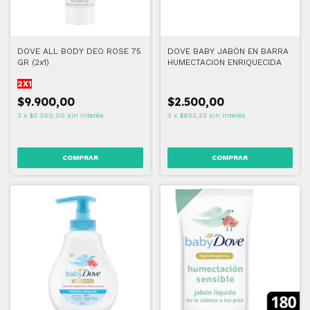
DOVE ALL BODY DEO ROSE 75
DOVE BABY JABÓN EN BARRA
GR (2x1)
HUMECTACION ENRIQUECIDA
2X1
$9.900,00
$2.500,00
3
x
$3.300,00
sin interés
3
x
$833,33
sin interés