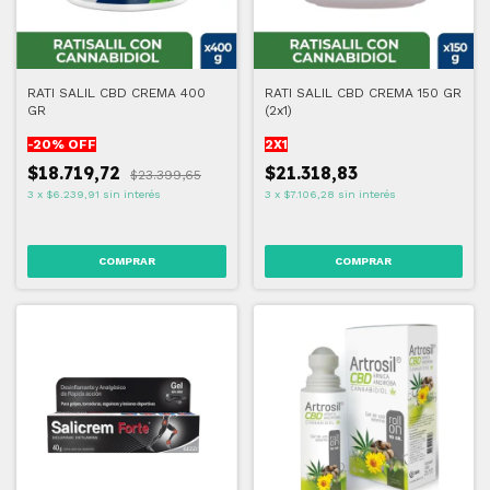
RATI SALIL CBD CREMA 400
RATI SALIL CBD CREMA 150 GR
GR
(2x1)
-
20
% OFF
2X1
$18.719,72
$21.318,83
$23.399,65
3
x
$6.239,91
sin interés
3
x
$7.106,28
sin interés