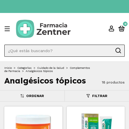
0
Inicio
>
Categorìas
>
Cuidado de la Salud
>
Complementos
de Farmacia
>
Analgésicos tópicos
Analgésicos tópicos
18 productos
ORDENAR
FILTRAR