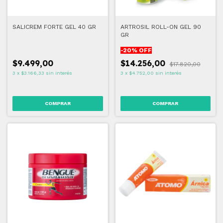
SALICREM FORTE GEL 40 GR
ARTROSIL ROLL-ON GEL 90
GR
-
20
% OFF
$9.499,00
$14.256,00
$17.820,00
3
x
$3.166,33
sin interés
3
x
$4.752,00
sin interés