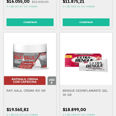
$16.055,00
$11.875,21
$22.935,00
3
x
$5.351,67
sin interés
3
x
$3.958,40
sin interés
RATI SALIL CREMA 150 GR
BENGUE DESINFLAMANTE GEL
35 GR
$19.565,82
$18.899,00
3
x
$6.521,94
sin interés
3
x
$6.299,67
sin interés