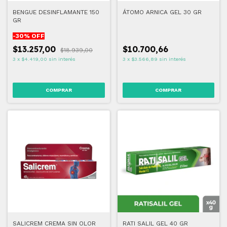
BENGUE DESINFLAMANTE 150
ÁTOMO ARNICA GEL 30 GR
GR
-
30
% OFF
$13.257,00
$10.700,66
$18.939,00
3
x
$4.419,00
sin interés
3
x
$3.566,89
sin interés
SALICREM CREMA SIN OLOR
RATI SALIL GEL 40 GR