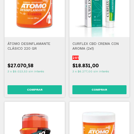
ÁTOMO DESINFLAMANTE
CURFLEX CBD CREMA CON
CLÁSICO 220 GR
AROMA (2x1)
2X1
$27.070,58
$18.831,00
3
x
$9.023,53
sin interés
3
x
$6.277,00
sin interés