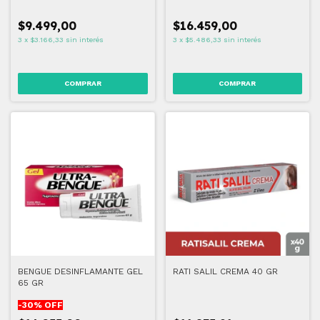
$9.499,00
$16.459,00
3
x
$3.166,33
sin interés
3
x
$5.486,33
sin interés
BENGUE DESINFLAMANTE GEL
RATI SALIL CREMA 40 GR
65 GR
-
30
% OFF