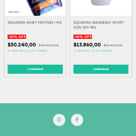
SQUADRA WHEY PROTEIN 1 KG
SQUADRA MAGNESIO SPORT
SQN 250 MG
-
10
% OFF
-
10
% OFF
$30.240,00
$13.860,00
$33.600,00
$15.400,00
3
x
$10.080,00
sin interés
3
x
$4.620,00
sin interés
COMPRAR