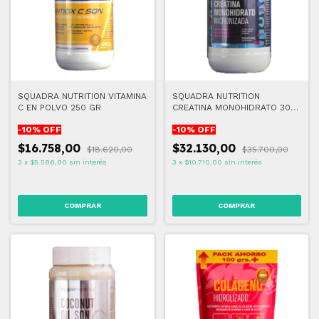
SQUADRA NUTRITION VITAMINA
SQUADRA NUTRITION
C EN POLVO 250 GR
CREATINA MONOHIDRATO 300
GR
-
10
% OFF
-
10
% OFF
$16.758,00
$32.130,00
$18.620,00
$35.700,00
3
x
$5.586,00
sin interés
3
x
$10.710,00
sin interés