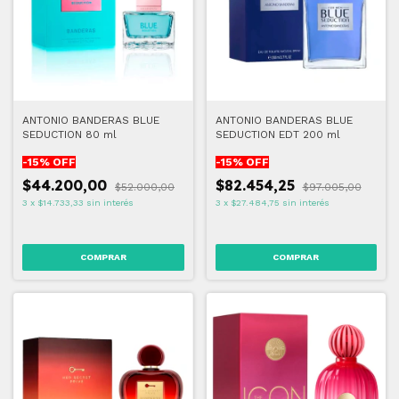
ANTONIO BANDERAS BLUE
ANTONIO BANDERAS BLUE
SEDUCTION 80 ml
SEDUCTION EDT 200 ml
-
15
% OFF
-
15
% OFF
$44.200,00
$82.454,25
$52.000,00
$97.005,00
3
x
$14.733,33
sin interés
3
x
$27.484,75
sin interés