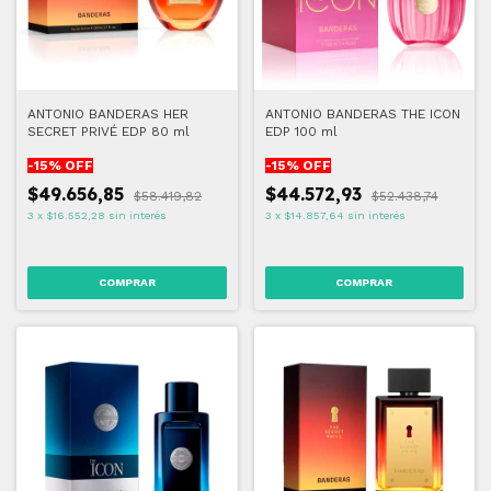
ANTONIO BANDERAS HER
ANTONIO BANDERAS THE ICON
SECRET PRIVÉ EDP 80 ml
EDP 100 ml
-
15
% OFF
-
15
% OFF
$49.656,85
$44.572,93
$58.419,82
$52.438,74
3
x
$16.552,28
sin interés
3
x
$14.857,64
sin interés