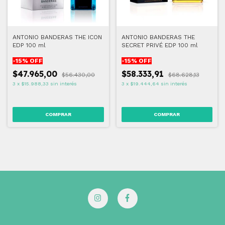
ANTONIO BANDERAS THE ICON
ANTONIO BANDERAS THE
EDP 100 ml
SECRET PRIVÉ EDP 100 ml
-
15
% OFF
-
15
% OFF
$47.965,00
$58.333,91
$56.430,00
$68.628,13
3
x
$15.988,33
sin interés
3
x
$19.444,64
sin interés