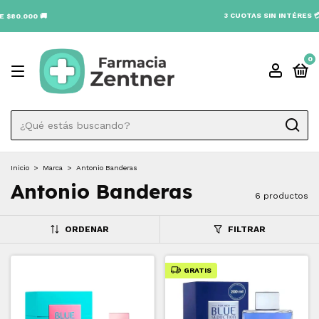
3 CUOTAS SIN INTÉRES 💳
00 🚚
0
Inicio
>
Marca
>
Antonio Banderas
Antonio Banderas
6 productos
ORDENAR
FILTRAR
GRATIS