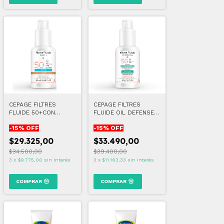
CEPAGE FILTRES
CEPAGE FILTRES
FLUIDE 50+CON
FLUIDE OIL DEFENSE
COLOR 50 ML
50 ML
-
15
% OFF
-
15
% OFF
$29.325,00
$33.490,00
$34.500,00
$39.400,00
3
x
$9.775,00
sin interés
3
x
$11.163,33
sin interés