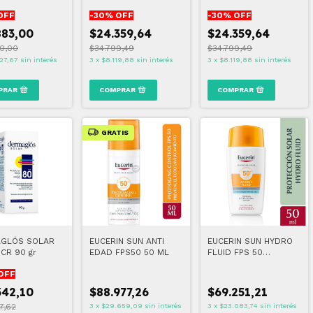
BLE FPS50
FPS50 50 ML
50 ML
OFF
-
30
% OFF
-
30
% OFF
883,00
$24.359,64
$24.359,64
0,00
$34.799,49
$34.799,49
27,67
sin interés
3
x
$8.119,88
sin interés
3
x
$8.119,88
sin interés
GRATIS
GLÓS SOLAR
EUCERIN SUN ANTI
EUCERIN SUN HYDRO
CR 90 gr
EDAD FPS50 50 ML
FLUID FPS 50
TEXTURA ULTRA
OFF
LIGERA 50 ML
342,10
$88.977,26
$69.251,21
7,62
3
x
$29.659,09
sin interés
3
x
$23.083,74
sin interés