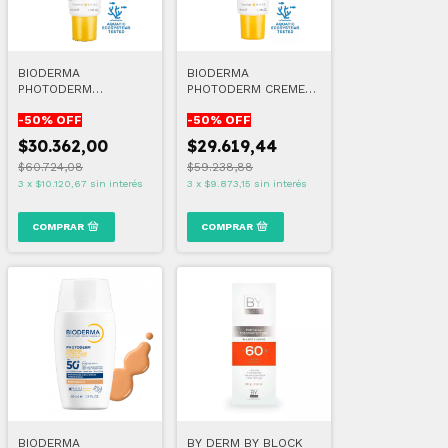
BIODERMA
BIODERMA
PHOTODERM
PHOTODERM CREME
AQUAFLUIDE FPS50+
INVISIBLE SPF50+
-
50
% OFF
-
50
% OFF
TINTA DORADA
(VENCE 10/2026)
$30.362,00
$29.619,44
$60.724,08
$59.238,88
3
x
$10.120,67
sin interés
3
x
$9.873,15
sin interés
BIODERMA
BY DERM BY BLOCK