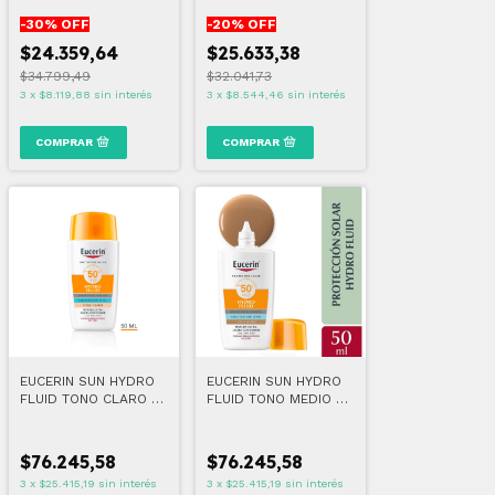
50 ML
-
30
% OFF
-
20
% OFF
$24.359,64
$25.633,38
$34.799,49
$32.041,73
3
x
$8.119,88
sin interés
3
x
$8.544,46
sin interés
EUCERIN SUN HYDRO
EUCERIN SUN HYDRO
FLUID TONO CLARO 50
FLUID TONO MEDIO 50
ML
ML
$76.245,58
$76.245,58
3
x
$25.415,19
sin interés
3
x
$25.415,19
sin interés