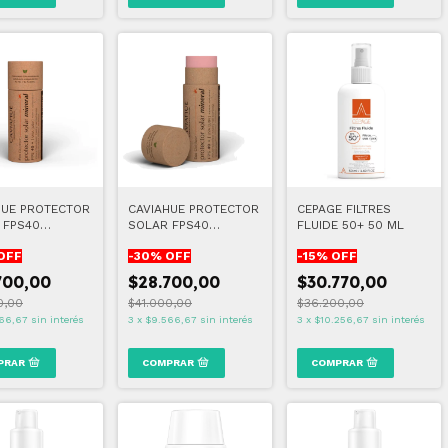
HUE PROTECTOR
CAVIAHUE PROTECTOR
CEPAGE FILTRES
 FPS40
SOLAR FPS40
FLUIDE 50+ 50 ML
AL BARRA
MINERAL BARRA -
OFF
-
30
% OFF
-
15
% OFF
TONO MEDIO
700,00
$28.700,00
$30.770,00
0,00
$41.000,00
$36.200,00
66,67
sin interés
3
x
$9.566,67
sin interés
3
x
$10.256,67
sin interés