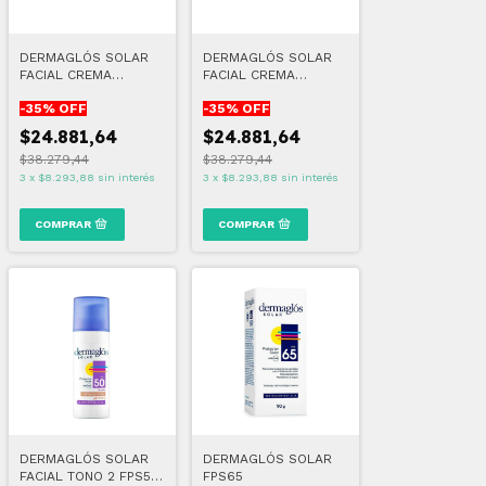
DERMAGLÓS SOLAR
DERMAGLÓS SOLAR
FACIAL CREMA
FACIAL CREMA
COMPACTA FPS 50
COMPACTA FPS 50
-
35
% OFF
-
35
% OFF
TONO 1
TONO 2
$24.881,64
$24.881,64
$38.279,44
$38.279,44
3
x
$8.293,88
sin interés
3
x
$8.293,88
sin interés
DERMAGLÓS SOLAR
DERMAGLÓS SOLAR
FACIAL TONO 2 FPS50
FPS65