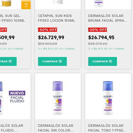
IL SUN GEL
CETAPHIL SUN KIDS
DERMAGLÓS SOLAR
O FPS50 100ML
FPS50 LOCION 150ML
BRUMA FACIAL SPRAY
FPS50
OFF
-
50
% OFF
-
30
% OFF
309,99
$26.729,99
$26.794,95
9,99
$53.459,99
$38.278,50
03,33
sin interés
3
x
$8.910,00
sin interés
3
x
$8.931,65
sin interés
GLÓS SOLAR
DERMAGLÓS SOLAR
DERMAGLÓS SOLAR
 FLUIDO
FACIAL SIN COLOR
FACIAL TONO 1 FPS50