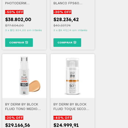
PHOTODERM
BLANCO FPS60
XDEFENSE ULTRA -
PANTALLA
-
50
% OFF
-
30
% OFF
FLUID SPF50+ TONO
FOTOPROTECTORA 60
03
GR
$38.802,00
$28.236,42
$77.604,00
$40.337,74
3
x
$12.934,00
sin interés
3
x
$9.412,14
sin interés
BY DERM BY BLOCK
BY DERM BY BLOCK
FLUID TONO MEDIO
FLUID TOQUE SECO
FPS60 75 GR
SIN COLOR 50 GR
-
30
% OFF
-
40
% OFF
$29.166,56
$24.999,91