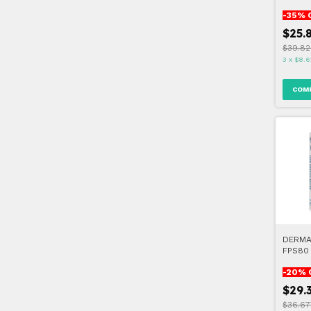
INVISI
-
35
% 
$25.
$39.82
3
x
$8.6
DERMA
FPS80 
-
20
% 
$29.
$36.67