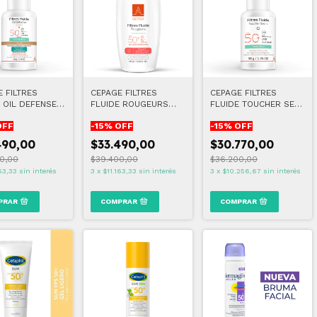
 FILTRES
CEPAGE FILTRES
CEPAGE FILTRES
 OIL DEFENSE
FLUIDE ROUGEURS
FLUIDE TOUCHER SEC
OLOR 50 ML
50+
FPS50+ 50 ML
OFF
-
15
% OFF
-
15
% OFF
490,00
$33.490,00
$30.770,00
0,00
$39.400,00
$36.200,00
63,33
sin interés
3
x
$11.163,33
sin interés
3
x
$10.256,67
sin interés