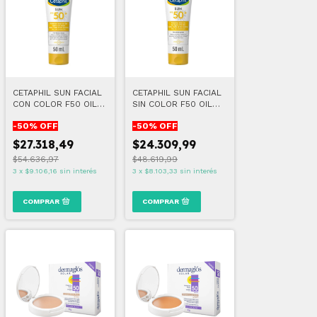
CETAPHIL SUN FACIAL
CETAPHIL SUN FACIAL
CON COLOR F50 OIL
SIN COLOR F50 OIL
CONTROL 50ML
CONTROL 50ML
-
50
% OFF
-
50
% OFF
$27.318,49
$24.309,99
$54.636,97
$48.619,99
3
x
$9.106,16
sin interés
3
x
$8.103,33
sin interés