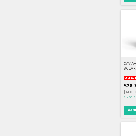
CAVIA
SOLAR
MINER
-
30
% 
$28.
$41.00
3
x
$9.5