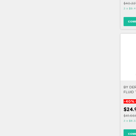
$40.33
3
x
$9.4
BY DE
FLUID
TONO 
-
40
% 
$24.
$41.66
3
x
$8.3