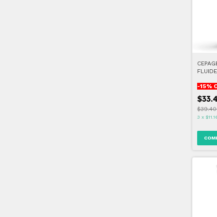
CEPAGE
FLUIDE
CON C
-
15
% 
$33.
$39.40
3
x
$11.1