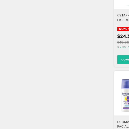
CETAPH
LIGER
-
50
% 
$24.
$48.61
3
x
$8.1
DERMA
FACIAL