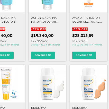
Y DADATINA
ACF BY DADATINA
AVENO PROTECTOR
ROTECTOR
FOTOPROTECTOR
SOLAR GEL FACIAL
LAJE UV FPS
CAMUFLAJE UV TOQUE
FPS 50 50 GR
OFF
-
35
% OFF
-
30
% OFF
SECO FPS 50
240,00
$19.240,00
$28.013,59
0,00
$29.600,00
$40.019,41
13,33
sin interés
3
x
$6.413,33
sin interés
3
x
$9.337,86
sin interés
RMA
BIODERMA
BIODERMA