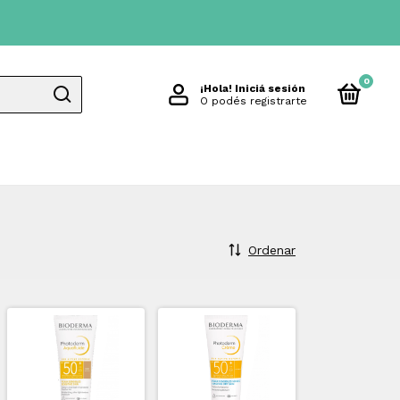
0
¡Hola!
Iniciá sesión
O podés registrarte
Ordenar