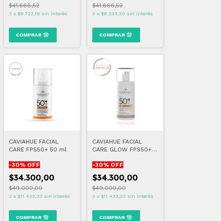
$41.666,52
$41.666,52
3
x
$9.722,19
sin interés
3
x
$8.333,30
sin interés
CAVIAHUE FACIAL
CAVIAHUE FACIAL
CARE FPS50+ 50 ml
CARE GLOW FPS50+
50 ml
-
30
% OFF
-
30
% OFF
$34.300,00
$34.300,00
$49.000,00
$49.000,00
3
x
$11.433,33
sin interés
3
x
$11.433,33
sin interés