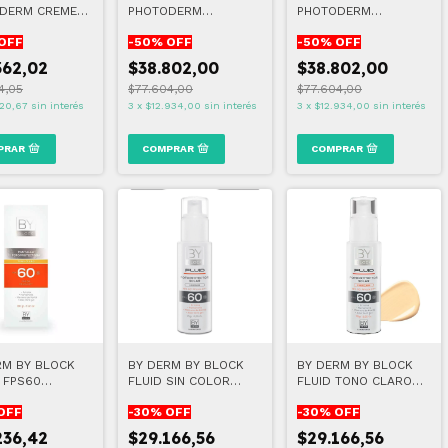
DERM CREME
PHOTODERM
PHOTODERM
+ (VENCE
XDEFENSE ULTRA -
XDEFENSE ULTRA -
OFF
-
50
% OFF
-
50
% OFF
6) TINTA CLARA
FLUID SPF50+
FLUID SPF50+ TONO
INVISIBLE
02
362,02
$38.802,00
$38.802,00
4,05
$77.604,00
$77.604,00
120,67
sin interés
3
x
$12.934,00
sin interés
3
x
$12.934,00
sin interés
RM BY BLOCK
BY DERM BY BLOCK
BY DERM BY BLOCK
 FPS60
FLUID SIN COLOR
FLUID TONO CLARO
LLA
FPS60 75 GR
FPS60 75 GR
OFF
-
30
% OFF
-
30
% OFF
ROTECTORA 60
236,42
$29.166,56
$29.166,56