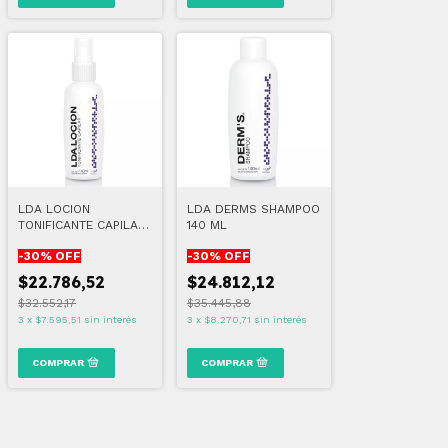
LDA LOCION
LDA DERMS SHAMPOO
TONIFICANTE CAPILAR
140 ML
140 ML
-
30
% OFF
-
30
% OFF
$22.786,52
$24.812,12
$32.552,17
$35.445,88
3
x
$7.595,51
sin interés
3
x
$8.270,71
sin interés