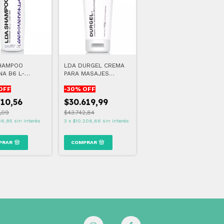
HAMPOO
LDA DURGEL CREMA
NA B6 L-
PARA MASAJES
A 140 ML
REDUCTORES 140 GR
OFF
-
30
% OFF
710,56
$30.619,99
5,09
$43.742,84
36,85
sin interés
3
x
$10.206,66
sin interés