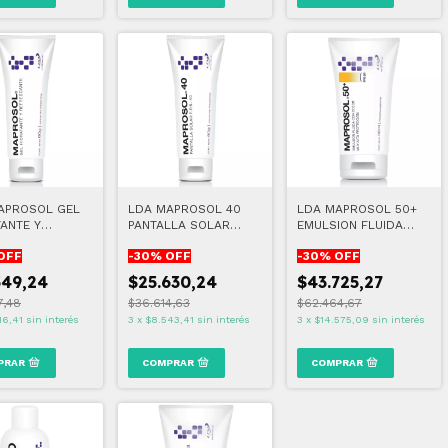
APROSOL GEL
LDA MAPROSOL 40
LDA MAPROSOL 50+
ANTE Y
PANTALLA SOLAR
EMULSION FLUIDA
SCANTE 60 GR
FPS40 60 GR
CON COLOR 140 ML
OFF
-
30
% OFF
-
30
% OFF
549,24
$25.630,24
$43.725,27
7,48
$36.614,63
$62.464,67
16,41
sin interés
3
x
$8.543,41
sin interés
3
x
$14.575,09
sin interés