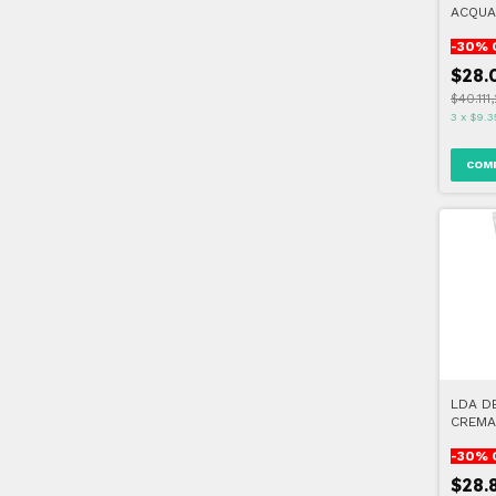
ACQUA
-
30
% 
$28.
$40.111
3
x
$9.3
LDA D
CREMA
GR
-
30
% 
$28.