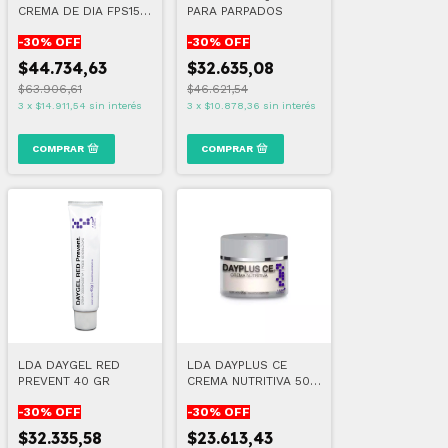
CREMA DE DIA FPS15
PARA PARPADOS
30 ML
-
30
% OFF
-
30
% OFF
$44.734,63
$32.635,08
$63.906,61
$46.621,54
3
x
$14.911,54
sin interés
3
x
$10.878,36
sin interés
LDA DAYGEL RED
LDA DAYPLUS CE
PREVENT 40 GR
CREMA NUTRITIVA 50
GR
-
30
% OFF
-
30
% OFF
$32.335,58
$23.613,43