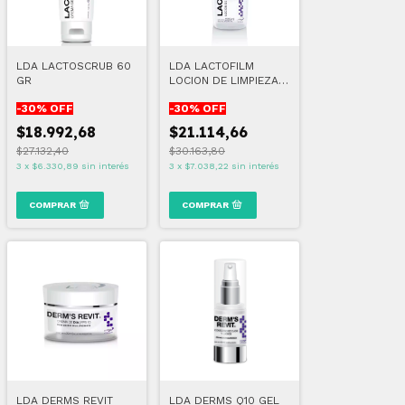
LDA LACTOSCRUB 60
LDA LACTOFILM
GR
LOCION DE LIMPIEZA
200 ML
-
30
% OFF
-
30
% OFF
$18.992,68
$21.114,66
$27.132,40
$30.163,80
3
x
$6.330,89
sin interés
3
x
$7.038,22
sin interés
LDA DERMS REVIT
LDA DERMS Q10 GEL