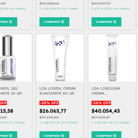
2,42
$42.388,40
$30.397,73
32,56
sin interés
3
x
$9.890,63
sin interés
3
x
$7.092,80
sin interés
XIDIL GEL
LDA LOXIDIL CREMA
LDA LOXICLEAN
ZANTE 30 GR
SUAVIZANTE 60 GR
CREMA
DERMOACLARANTE 30
OFF
-
30
% OFF
-
30
% OFF
GR
715,58
$26.063,77
$40.054,43
6,55
$37.233,96
$57.220,61
71,86
sin interés
3
x
$8.687,92
sin interés
3
x
$13.351,48
sin interés