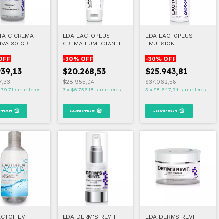
ITA C CREMA
LDA LACTOPLUS
LDA LACTOPLUS
IVA 30 GR
CREMA HUMECTANTE
EMULSION
60 GR
HUMECTANTE 140 ML
OFF
-
30
% OFF
-
30
% OFF
939,13
$20.268,53
$25.943,81
7,33
$28.955,04
$37.062,58
979,71
sin interés
3
x
$6.756,18
sin interés
3
x
$8.647,94
sin interés
ACTOFILM
LDA DERM'S REVIT
LDA DERMS REVIT