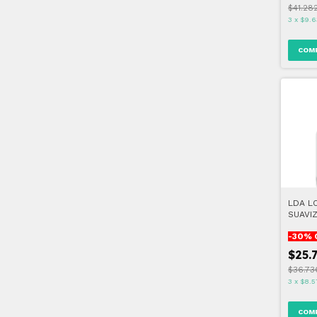
$41.28
3
x
$9.6
LDA LO
SUAVI
-
30
% 
$25.
$36.73
3
x
$8.5