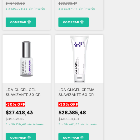
$46.193,69
$33.733,47
3
x
$10.778,53
sin interés
3
x
$7.871,14
sin interés
LDA GLIGEL GEL
LDA GLIGEL CREMA
SUAVIZANTE 30 GR
SUAVIZANTE 60 GR
-
30
% OFF
-
30
% OFF
$27.418,43
$28.385,48
$39.169,18
$40.550,69
3
x
$9.139,48
sin interés
3
x
$9.461,83
sin interés