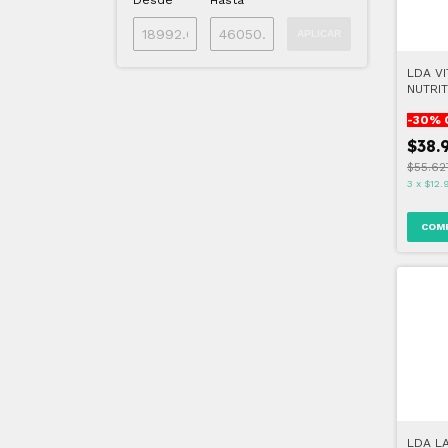
Desde
Hasta
APLICAR
LDA V
NUTRIT
-
30
% 
$38.
$55.62
3
x
$12.
LDA L