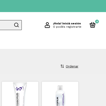
0
¡Hola!
Iniciá sesión
O podés registrarte
Ordenar