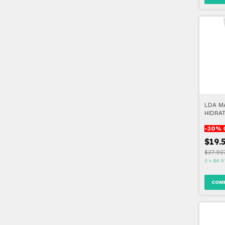
LDA M
HIDRAT
REFRE
-
30
% 
$19.
$27.92
3
x
$6.5