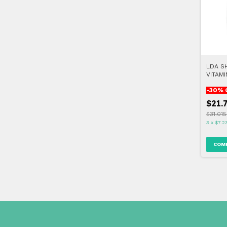
LDA S
VITAMI
CISTIN
-
30
% 
$21.
$31.01
3
x
$7.2