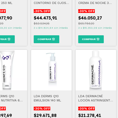
 250 ML
CONTORNO DE OJOS Y
CREMA DE NOCHE 30
LABIOS 30 ML
ML
OFF
-
30
% OFF
-
30
% OFF
077,90
$44.473,91
$46.050,27
,29
$63.534,16
$65.786,10
59,30
sin interés
3
x
$14.824,64
sin interés
3
x
$15.350,09
sin interés
ERMS Q10
LDA DERMS Q10
LDA DERMACNÉ
 NUTRITIVA 60
EMULSION 140 ML
LOCIÓN ASTRINGENTE
140 ML
OFF
-
30
% OFF
-
30
% OFF
897,69
$29.671,88
$21.278,41