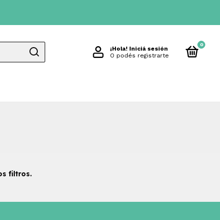
0
¡Hola!
Iniciá sesión
O podés registrarte
 filtros.