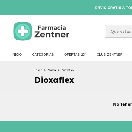
ENVIO GRATIS A TODO E
INICIO
CATEGORÍAS
OFERTAS 2X1
CLUB ZENTNER
Inicio
>
Marca
>
Dioxaflex
Dioxaflex
No tenem