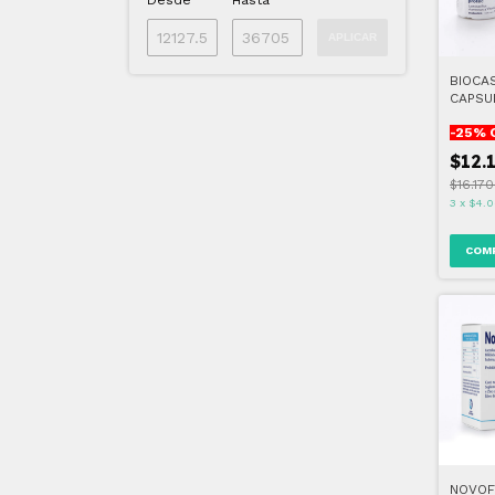
Desde
Hasta
APLICAR
BIOCA
CAPSU
-
25
% 
$12.
$16.17
3
x
$4.0
NOVOF