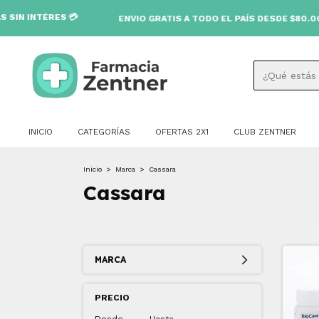
TÉRES 💳
ENVIO GRATIS A TODO EL PAÍS DESDE $80.000 🚚
INICIO
CATEGORÍAS
OFERTAS 2X1
CLUB ZENTNER
Inicio
>
Marca
>
Cassara
Cassara
MARCA
PRECIO