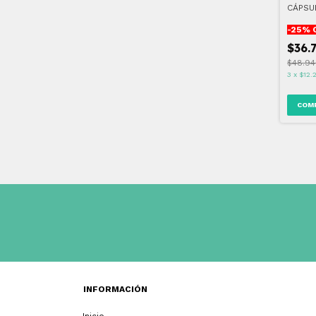
CÁPSU
-
25
% 
$36.
$48.94
3
x
$12.
INFORMACIÓN