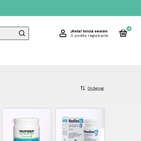
0
¡Hola!
Iniciá sesión
O podés registrarte
Ordenar