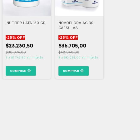
INUFIBER LATA 150 GR
NOVOFLORA AC 30
CÁPSULAS
-
25
% OFF
-
25
% OFF
$23.230,50
$36.705,00
$30.974,00
$48.940,00
3
x
$7.743,50
sin interés
3
x
$12.235,00
sin interés