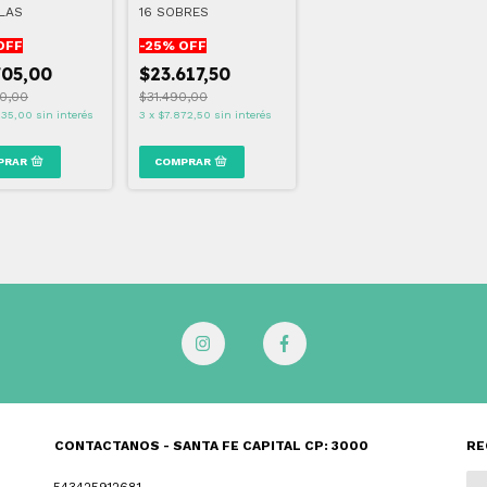
LAS
16 SOBRES
OFF
-
25
% OFF
705,00
$23.617,50
0,00
$31.490,00
235,00
sin interés
3
x
$7.872,50
sin interés
CONTACTANOS - SANTA FE CAPITAL CP: 3000
RE