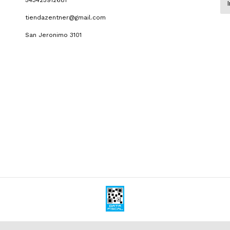
543425912681
tiendazentner@gmail.com
San Jeronimo 3101