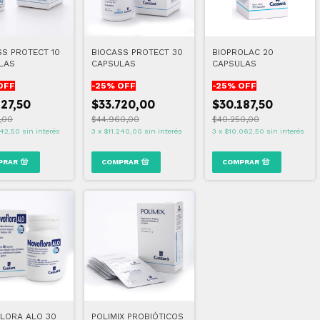
SS PROTECT 10
BIOCASS PROTECT 30
BIOPROLAC 20
LAS
CAPSULAS
CAPSULAS
OFF
-
25
% OFF
-
25
% OFF
127,50
$33.720,00
$30.187,50
0,00
$44.960,00
$40.250,00
42,50
sin interés
3
x
$11.240,00
sin interés
3
x
$10.062,50
sin interés
LORA ALO 30
POLIMIX PROBIÓTICOS