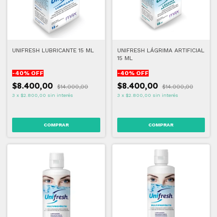
UNIFRESH LUBRICANTE 15 ML
UNIFRESH LÁGRIMA ARTIFICIAL
15 ML
-
40
% OFF
-
40
% OFF
$8.400,00
$8.400,00
$14.000,00
$14.000,00
3
x
$2.800,00
sin interés
3
x
$2.800,00
sin interés