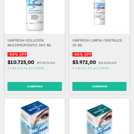
UNIFRESH SOLUCIÓN
UNIFRESH LIMPIA CRISTALES
MULTIPROPÓSITO 360 ML
35 ML
-
40
% OFF
-
40
% OFF
$10.725,00
$3.972,00
$17.875,00
$6.620,00
3
x
$3.575,00
sin interés
3
x
$1.324,00
sin interés