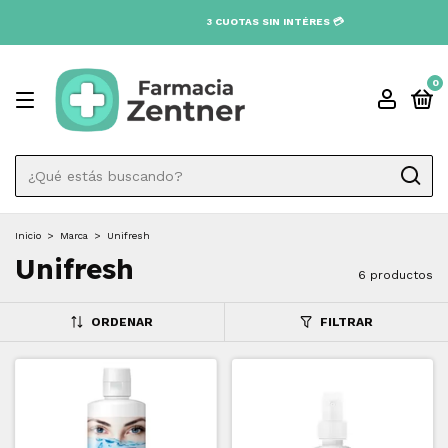
3 CUOTAS SIN INTÉRES 💳
0
Inicio
>
Marca
>
Unifresh
Unifresh
6 productos
ORDENAR
FILTRAR