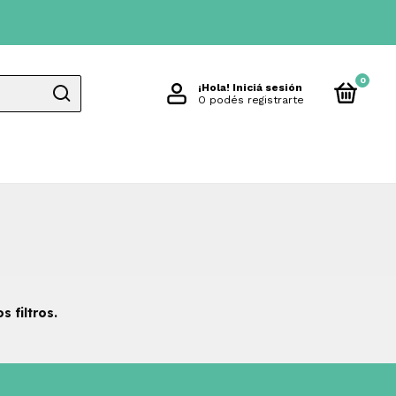
0
¡Hola!
Iniciá sesión
O podés registrarte
 filtros.