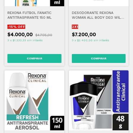
REXONA FUTBOL FANATIC
DESODORANTE REXONA
ANTITRASPIRANTE 150 ML
WOMAN ALL BODY DEO WILD
ROSE - CREMA (2x1)
-
15
% OFF
2X1
$4.000,00
$7.200,00
$4.705,00
3
x
$1.333,33
sin interés
3
x
$2.400,00
sin interés