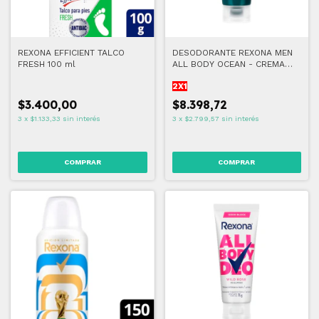
REXONA EFFICIENT TALCO
DESODORANTE REXONA MEN
FRESH 100 ml
ALL BODY OCEAN - CREMA
(2x1)
2X1
$3.400,00
$8.398,72
3
x
$1.133,33
sin interés
3
x
$2.799,57
sin interés