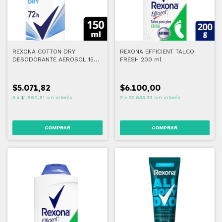
REXONA COTTON DRY
REXONA EFFICIENT TALCO
DESODORANTE AEROSOL 150
FRESH 200 ml
ml
$5.071,82
$6.100,00
3
x
$1.690,61
sin interés
3
x
$2.033,33
sin interés