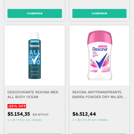
DESODORANTE REXONA MEN
REXONA ANTITRANSPIRANTE
ALL BODY OCEAN
BARRA POWDER DRY MUJER
50G
-
25
% OFF
$5.154,35
$6.512,44
$6.871,73
3
x
$1.718,12
sin interés
3
x
$2.170,81
sin interés