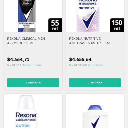
REXONA CLINICAL MEN
REXONA NUTRITIVE
AEROSOL 55 ML
ANTITRASPIRANTE 150 ML
$4.364,71
$4.655,64
3
x
$1.454,90
sin interés
3
x
$1.551,88
sin interés