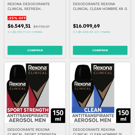
REXONA DESODORANTE
DESODORANTE REXONA
CLINICAL REFRESH
CLINICAL CLEAN HOMBRE 48 G
AERO.MUJER 91G
-
25
% OFF
$6.549,51
$16.099,69
$8.732,01
3
x
$2.183,17
sin interés
3
x
$5.366,56
sin interés
DESODORANTE REXONA
DESODORANTE REXONA
CLINICAL SPORT STRENGTH
CLINICAL CLEAN HOMBRE 150