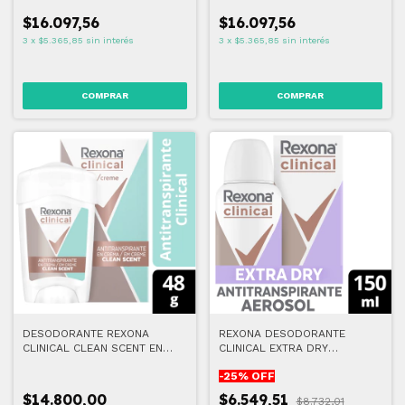
$16.097,56
$16.097,56
3
x
$5.365,85
sin interés
3
x
$5.365,85
sin interés
DESODORANTE REXONA
REXONA DESODORANTE
CLINICAL CLEAN SCENT EN
CLINICAL EXTRA DRY
CREMA 48 G
AERO.MUJER 91G
-
25
% OFF
$14.800,00
$6.549,51
$8.732,01