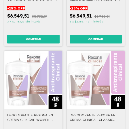
HOMBRE 150 ML
ML
-
25
% OFF
-
25
% OFF
$6.549,51
$6.549,51
$8.732,01
$8.732,01
3
x
$2.183,17
sin interés
3
x
$2.183,17
sin interés
DESODORANTE REXONA EN
DESODORANTE REXONA EN
CREMA CLINICAL WOMEN
CREMA CLINICAL CLASSIC
EXTRA DRY 48 GR
ANTITRANSPIRANTE 48 G