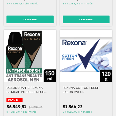
3
x
$4.933,33
sin interés
3
x
$2.183,17
sin interés
DESODORANTE REXONA
REXONA COTTON FRESH
CLINICAL INTENSE FRESH
JABÓN 120 GR
HOMBRE 150 ML
-
25
% OFF
$6.549,51
$1.566,22
$8.732,01
3
x
$2.183,17
sin interés
3
x
$522,07
sin interés