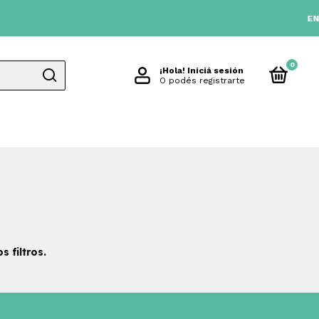
ENVIO 
0
¡Hola!
Iniciá sesión
O podés registrarte
 filtros.