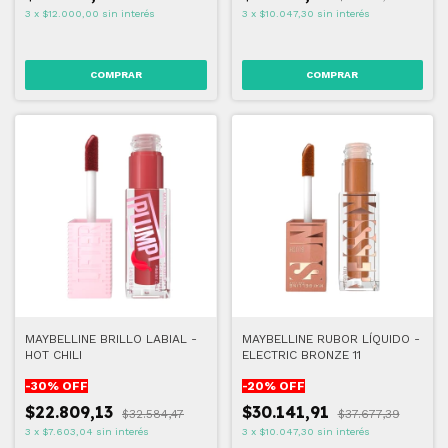
3
x
$12.000,00
sin interés
3
x
$10.047,30
sin interés
COMPRAR
MAYBELLINE BRILLO LABIAL -
MAYBELLINE RUBOR LÍQUIDO -
HOT CHILI
ELECTRIC BRONZE 11
-
30
% OFF
-
20
% OFF
$22.809,13
$30.141,91
$32.584,47
$37.677,39
3
x
$7.603,04
sin interés
3
x
$10.047,30
sin interés