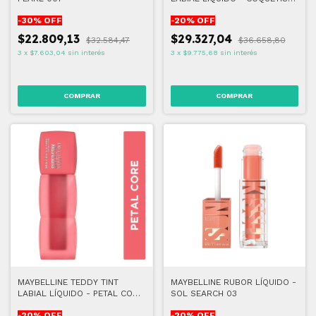
30
-
30
% OFF
-
20
% OFF
$22.809,13
$29.327,04
$32.584,47
$36.658,80
3
x
$7.603,04
sin interés
3
x
$9.775,68
sin interés
COMPRAR
COMPRAR
MAYBELLINE TEDDY TINT
MAYBELLINE RUBOR LÍQUIDO -
LABIAL LÍQUIDO - PETAL CORE
SOL SEARCH 03
40
-
20
% OFF
-
20
% OFF