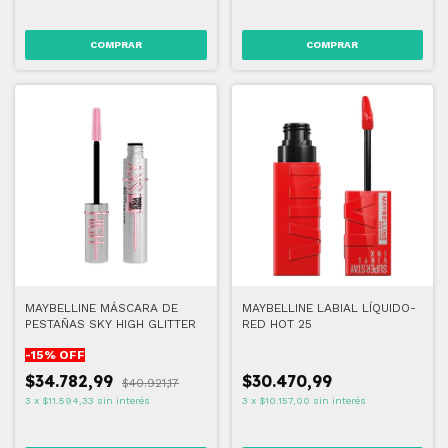
COMPRAR
COMPRAR
MAYBELLINE MÁSCARA DE
MAYBELLINE LABIAL LÍQUIDO-
PESTAÑAS SKY HIGH GLITTER
RED HOT 25
-
15
% OFF
$34.782,99
$30.470,99
$40.921,17
3
x
$11.594,33
sin interés
3
x
$10.157,00
sin interés