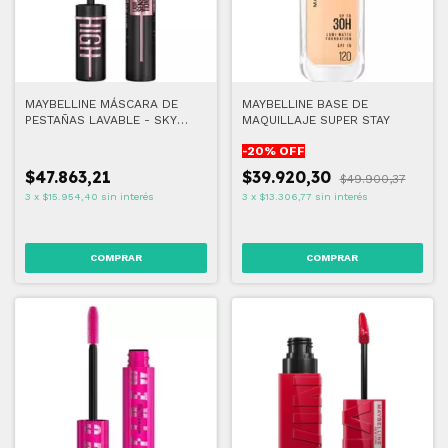
MAYBELLINE MÁSCARA DE
MAYBELLINE BASE DE
PESTAÑAS LAVABLE - SKY
MAQUILLAJE SUPER STAY
HIGH COSMIC BLACK
-
20
% OFF
$47.863,21
$39.920,30
$49.900,37
3
x
$15.954,40
sin interés
3
x
$13.306,77
sin interés
COMPRAR
COMPRAR