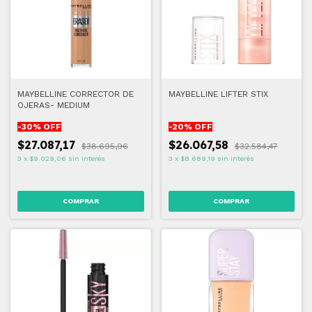
MAYBELLINE CORRECTOR DE
MAYBELLINE LIFTER STIX
OJERAS- MEDIUM
-
30
% OFF
-
20
% OFF
$27.087,17
$26.067,58
$38.695,96
$32.584,47
3
x
$9.029,06
sin interés
3
x
$8.689,19
sin interés
COMPRAR
COMPRAR