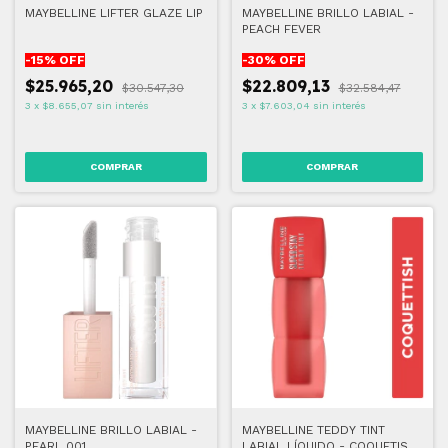
MAYBELLINE LIFTER GLAZE LIP
MAYBELLINE BRILLO LABIAL -
PEACH FEVER
-
15
% OFF
-
30
% OFF
$25.965,20
$22.809,13
$30.547,30
$32.584,47
3
x
$8.655,07
sin interés
3
x
$7.603,04
sin interés
COMPRAR
COMPRAR
MAYBELLINE BRILLO LABIAL -
MAYBELLINE TEDDY TINT
PEARL 001
LABIAL LÍQUIDO - COQUETISH