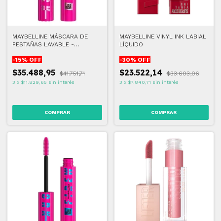
MAYBELLINE MÁSCARA DE
MAYBELLINE VINYL INK LABIAL
PESTAÑAS LAVABLE -
LÍQUIDO
FIREWORK BLACHEST
-
15
% OFF
-
30
% OFF
$35.488,95
$23.522,14
$41.751,71
$33.603,06
3
x
$11.829,65
sin interés
3
x
$7.840,71
sin interés
COMPRAR
COMPRAR