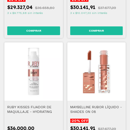
$29.327,04
$30.141,91
$36.658,80
$37.677,39
3
x
$9.775,68
sin interés
3
x
$10.047,30
sin interés
COMPRAR
COMPRAR
RUBY KISSES FIJADOR DE
MAYBELLINE RUBOR LÍQUIDO -
MAQUILLAJE - HYDRATING
SHADES ON 08
-
20
% OFF
$36.000,00
$30.141,91
$37.677,39