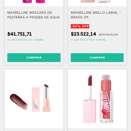
MAYBELLINE MÁSCARA DE
MAYBELLINE BRILLO LABIAL -
PESTAÑAS A PRUEBA DE AGUA
BRASS 011
-
30
% OFF
$41.751,71
$23.522,14
$33.603,06
3
x
$13.917,24
sin interés
3
x
$7.840,71
sin interés
COMPRAR
COMPRAR