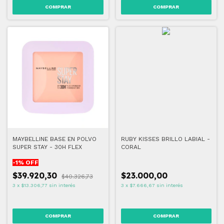
COMPRAR
COMPRAR
MAYBELLINE BASE EN POLVO
RUBY KISSES BRILLO LABIAL -
SUPER STAY - 30H FLEX
CORAL
-
1
% OFF
$39.920,30
$23.000,00
$40.326,73
3
x
$13.306,77
sin interés
3
x
$7.666,67
sin interés
COMPRAR
COMPRAR