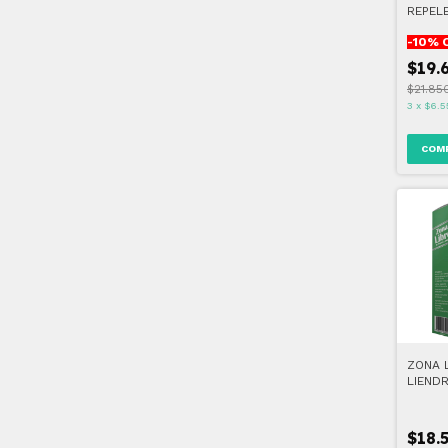
REPELE
-
10
% 
$19.
$21.85
3
x
$6.5
ZONA 
LIENDR
200 M
$18.