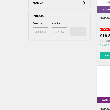
MARCA
PRECIO
NOPUC
TRIBIT
Desde
Hasta
-
10
% 
APLICAR
$18.
$20.69
3
x
$6.2
NOPUC