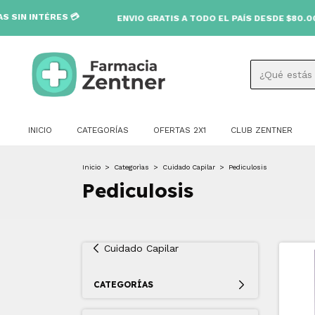
ÉRES 💳
ENVIO GRATIS A TODO EL PAÍS DESDE $80.000 🚚
INICIO
CATEGORÍAS
OFERTAS 2X1
CLUB ZENTNER
Inicio
>
Categorìas
>
Cuidado Capilar
>
Pediculosis
Pediculosis
Cuidado Capilar
CATEGORÍAS