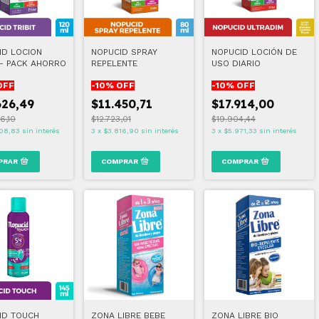
ID LOCION
NOPUCID SPRAY
NOPUCID LOCIÓN DE
 - PACK AHORRO
REPELENTE
USO DIARIO
OFF
-
10
% OFF
-
10
% OFF
626,49
$11.450,71
$17.914,00
6,10
$12.723,01
$19.904,44
08,83
sin interés
3
x
$3.816,90
sin interés
3
x
$5.971,33
sin interés
ID TOUCH
ZONA LIBRE BEBE
ZONA LIBRE BIO