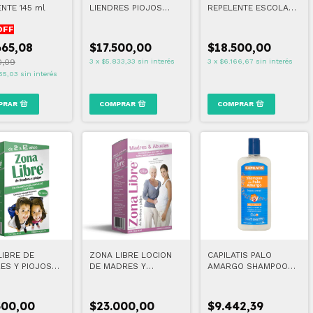
NTE 145 ml
LIENDRES PIOJOS
REPELENTE ESCOLAR
LOC+SHA
+ APLICADOR SPRAY
OFF
665,08
$17.500,00
$18.500,00
0,09
3
x
$5.833,33
sin interés
3
x
$6.166,67
sin interés
55,03
sin interés
LIBRE DE
ZONA LIBRE LOCION
CAPILATIS PALO
ES Y PIOJOS
DE MADRES Y
AMARGO SHAMPOO
L
ABUELAS 60 ML
NIÑOS 420 ML
500,00
$23.000,00
$9.442,39