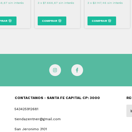
66,67
sin interés
3
x
$7.666,67
sin interés
3
x
$3.147,46
sin interés
CONTACTANOS - SANTA FE CAPITAL CP: 3000
RE
543425912681
tiendazentner@gmail.com
San Jeronimo 3101