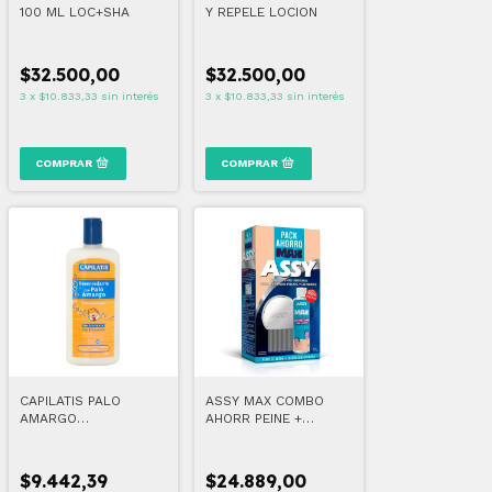
100 ML LOC+SHA
Y REPELE LOCION
$32.500,00
$32.500,00
3
x
$10.833,33
sin interés
3
x
$10.833,33
sin interés
CAPILATIS PALO
ASSY MAX COMBO
AMARGO
AHORR PEINE +
ACONDICIONADOR
LOCION
NIÑOS 420 ML
$9.442,39
$24.889,00