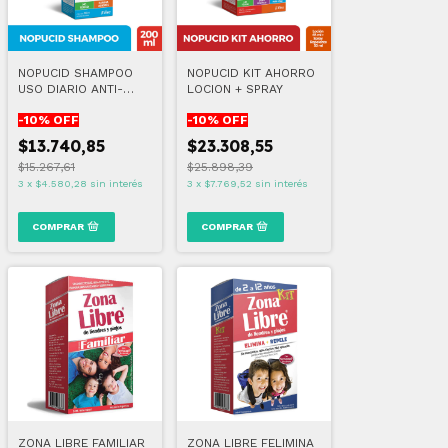
NOPUCID SHAMPOO
NOPUCID KIT AHORRO
USO DIARIO ANTI-
LOCION + SPRAY
LIENDRES 200 ML
-
10
% OFF
-
10
% OFF
$13.740,85
$23.308,55
$15.267,61
$25.898,39
3
x
$4.580,28
sin interés
3
x
$7.769,52
sin interés
ZONA LIBRE FAMILIAR
ZONA LIBRE FELIMINA