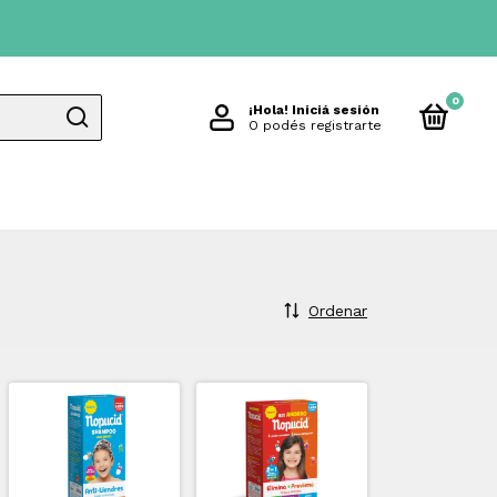
0
¡Hola!
Iniciá sesión
O podés registrarte
Ordenar