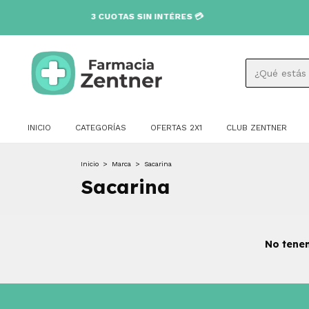
3 CUOTAS SIN INTÉRES 💳
INICIO
CATEGORÍAS
OFERTAS 2X1
CLUB ZENTNER
Inicio
>
Marca
>
Sacarina
Sacarina
No tenem