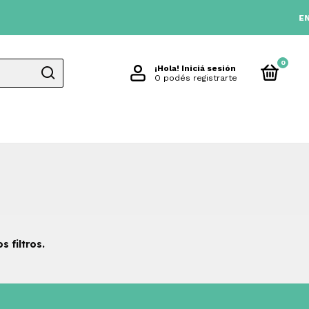
ENVIO
0
¡Hola!
Iniciá sesión
O podés registrarte
 filtros.