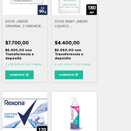
DOVE JABÓN
DOVE BABY JABÓN
ORIGINAL 3 UNIDADES
LIQUIDO
DE 90 GR C/U
HUMECTACION
SENSIBLE REPUESTO
180 ML
$7.700,00
$4.400,00
$6.930,00
con
$3.960,00
con
Transferencia o
Transferencia o
depósito
depósito
3
x
$2.566,67
sin interés
3
x
$1.466,67
sin interés