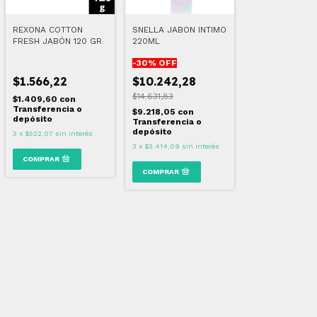
REXONA COTTON
SNELLA JABON INTIMO
FRESH JABÓN 120 GR
220ML
-
30
% OFF
$1.566,22
$10.242,28
$14.631,83
$1.409,60
con
Transferencia o
$9.218,05
con
depósito
Transferencia o
depósito
3
x
$522,07
sin interés
3
x
$3.414,09
sin interés