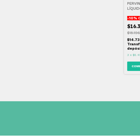
PERVI
LÍQUI
CLORH
-
10
% 
$16.
$18.196
$14.7
Transf
depós
3
x
$5.4