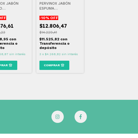
NOX JABÓN
PERVINOX JABÓN
DO
ESPUMA
ECIDINA 200 ML
ANTIBACTERIAL 240
OFF
-
10
% OFF
ML
376,61
$12.806,47
,23
$14.229,41
38,95
con
$11.525,82
con
erencia o
Transferencia o
ito
depósito
58,87
sin interés
3
x
$4.268,82
sin interés