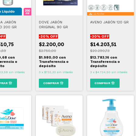
NA JABÓN
DOVE JABÓN
AVENO JABÓN 120 GR
DO 200 GR
ORIGINAL 90 GR
OFF
-
20
% OFF
-
30
% OFF
510,75
$2.200,00
$14.203,51
5,59
$2.750,00
$20.290,73
9,68
con
$1.980,00
con
$12.783,16
con
erencia o
Transferencia o
Transferencia o
ito
depósito
depósito
03,58
sin interés
3
x
$733,33
sin interés
3
x
$4.734,50
sin interés