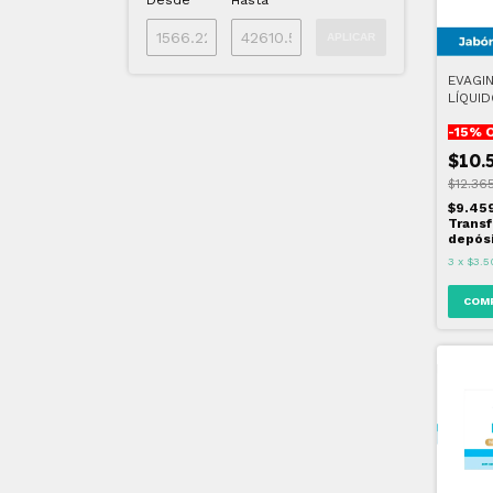
Desde
Hasta
APLICAR
EVAGI
LÍQUI
-
15
% 
$10.
$12.36
$9.45
Transf
depós
3
x
$3.5