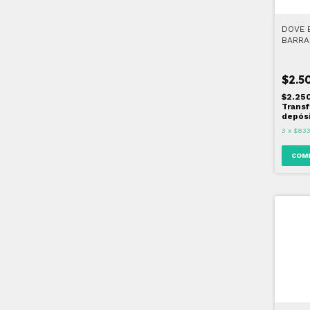
DOVE 
BARRA
ENRIQ
$2.5
$2.25
Transf
depós
3
x
$833