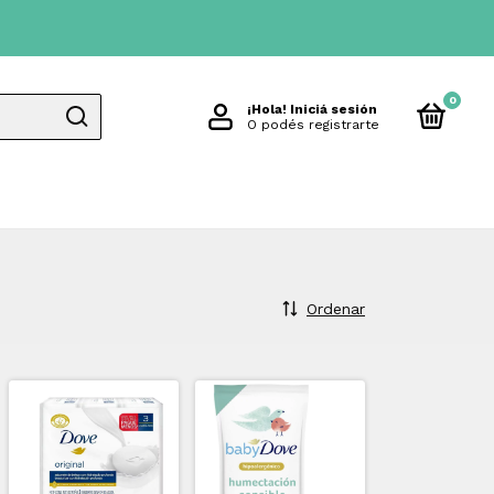
0
¡Hola!
Iniciá sesión
O podés registrarte
Ordenar