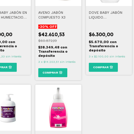
BABY JABÓN EN
AVENO JABÓN
DOVE BABY JABÓN
 HUMECTACION
COMPUESTO X3
LIQUIDO
UECIDA
HUMECTACION
-
30
% OFF
SENSIBLE 220 ML
00,00
$42.610,53
$6.300,00
$60.872,19
0,00
con
$5.670,00
con
erencia o
Transferencia o
$38.349,48
con
ito
depósito
Transferencia o
depósito
,33
sin interés
3
x
$2.100,00
sin interés
3
x
$14.203,51
sin interés