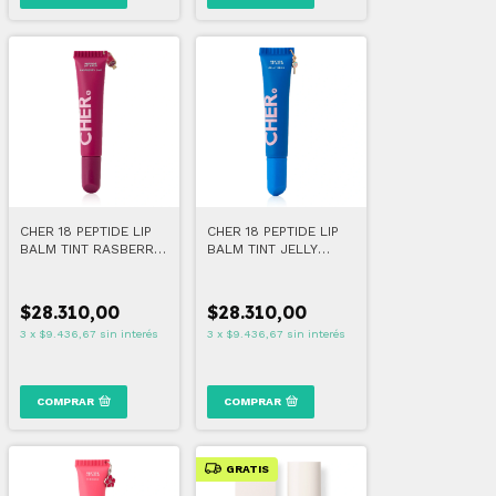
CHER 18 PEPTIDE LIP
CHER 18 PEPTIDE LIP
BALM TINT RASBERRY
BALM TINT JELLY
JAM
BEAN
$28.310,00
$28.310,00
3
x
$9.436,67
sin interés
3
x
$9.436,67
sin interés
COMPRAR
COMPRAR
GRATIS