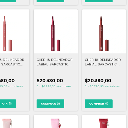
18 DELINEADOR
CHER 18 DELINEADOR
CHER 18 DELINEADOR
L SARCASTIC
LABIAL SARCASTIC
LABIAL SARCASTIC
WOOD
SWEET PLUM
TOASTY BROWN
380,00
$20.380,00
$20.380,00
93,33
sin interés
3
x
$6.793,33
sin interés
3
x
$6.793,33
sin interés
PRAR
COMPRAR
COMPRAR