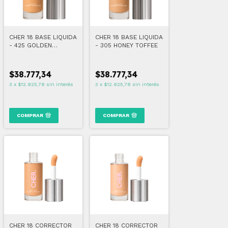
CHER 18 BASE LIQUIDA
CHER 18 BASE LIQUIDA
- 425 GOLDEN
- 305 HONEY TOFFEE
MACCHIATO
$38.777,34
$38.777,34
3
x
$12.925,78
sin interés
3
x
$12.925,78
sin interés
COMPRAR
COMPRAR
CHER 18 CORRECTOR
CHER 18 CORRECTOR