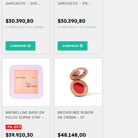
SARCASTIC - 305
SARCASTIC - 215
HONEY TOFFEE
CARAMEL DRIP
$30.390,80
$30.390,80
3
x
$10.130,27
sin interés
3
x
$10.130,27
sin interés
COMPRAR
COMPRAR
MAYBELLINE BASE EN
BROWN BEE RUBOR
POLVO SUPER STAY -
EN CREMA - 01
30H FLEX
-
1
% OFF
$39.920,30
$48.148,00