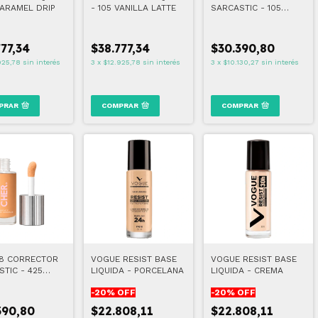
CARAMEL DRIP
- 105 VANILLA LATTE
SARCASTIC - 105
VANILLA LATTE
777,34
$38.777,34
$30.390,80
925,78
sin interés
3
x
$12.925,78
sin interés
3
x
$10.130,27
sin interés
PRAR
COMPRAR
COMPRAR
18 CORRECTOR
VOGUE RESIST BASE
VOGUE RESIST BASE
TIC - 425
LIQUIDA - PORCELANA
LIQUIDA - CREMA
N MACCHIATO
-
20
% OFF
-
20
% OFF
390,80
$22.808,11
$22.808,11