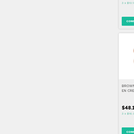
3
x
$10.
COM
BROWN
EN CR
$48.
3
x
$16.
COM