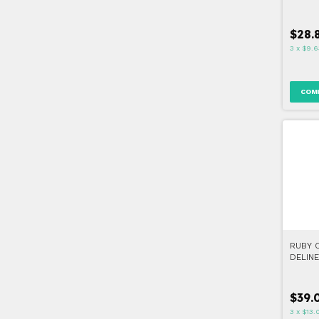
- LATT
$28.
3
x
$9.6
COM
RUBY 
DELIN
09 + 
$39.
3
x
$13.