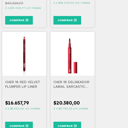
$40.326,73
3
x
$16.049,33
sin interés
3
x
$13.306,77
sin interés
COMPRAR
COMPRAR
CHER 18 RED VELVET
CHER 18 DELINEADOR
PLUMPER LIP LINER
LABIAL SARCASTIC
RED VELVET
$16.657,79
$20.380,00
3
x
$5.552,60
sin interés
3
x
$6.793,33
sin interés
COMPRAR
COMPRAR