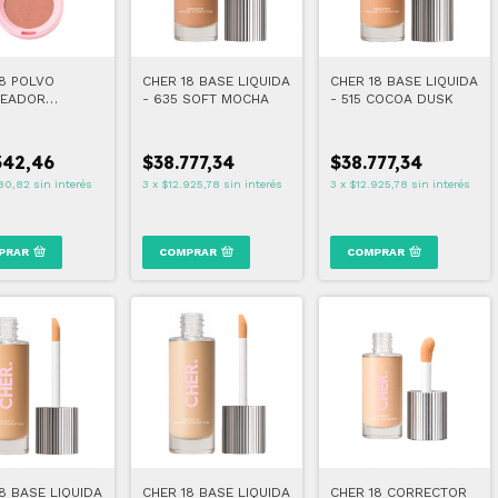
18 POLVO
CHER 18 BASE LIQUIDA
CHER 18 BASE LIQUIDA
EADOR
- 635 SOFT MOCHA
- 515 COCOA DUSK
STIC BLUSHY
BRONZER
 BROWN
342,46
$38.777,34
$38.777,34
80,82
sin interés
3
x
$12.925,78
sin interés
3
x
$12.925,78
sin interés
PRAR
COMPRAR
COMPRAR
8 BASE LIQUIDA
CHER 18 BASE LIQUIDA
CHER 18 CORRECTOR