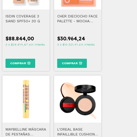
ISDIN COVERAGE 3
CHER DIECIOCHO FACE
SAND SPF50+ 30 G
PALETTE - MOCHA
MOUSSE
$88.844,00
$30.964,24
3
x
$29.614,67
sin interés
3
x
$10.321,41
sin interés
COMPRAR
COMPRAR
MAYBELLINE MÁSCARA
L'OREAL BASE
DE PESTAÑAS
INFAILLIBLE CUSHION