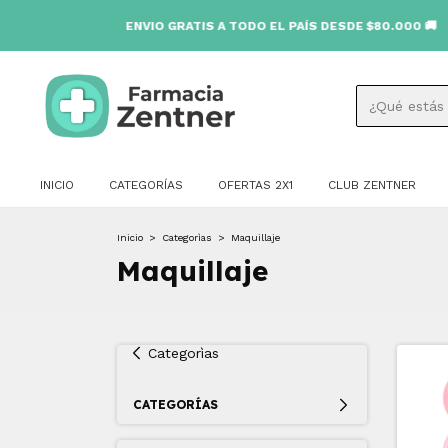
ENVIO GRATIS A TODO EL PAÍS DESDE $80.000 🚚
INICIO
CATEGORÍAS
OFERTAS 2X1
CLUB ZENTNER
Inicio
>
Categorìas
>
Maquillaje
Maquillaje
Categorìas
CATEGORÍAS