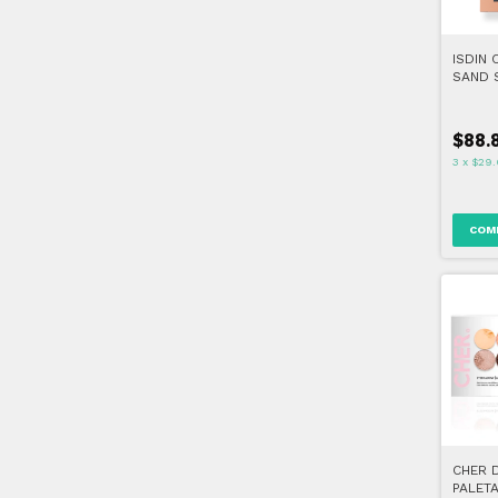
ISDIN
SAND 
$88.
3
x
$29.
COM
CHER 
PALET