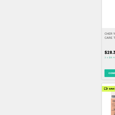
CHER 1
CARE 
$28.
3
x
$9.4
COM
GRA