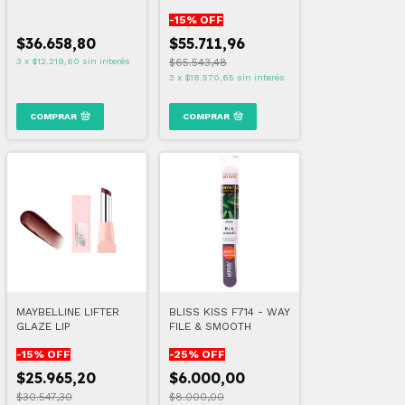
COLOSSAL BUBBLE
FOUNDATION
-
15
% OFF
WATERPROOF
$36.658,80
$55.711,96
3
x
$12.219,60
sin interés
$65.543,48
3
x
$18.570,65
sin interés
COMPRAR
COMPRAR
MAYBELLINE LIFTER
BLISS KISS F714 - WAY
GLAZE LIP
FILE & SMOOTH
-
15
% OFF
-
25
% OFF
$25.965,20
$6.000,00
$30.547,30
$8.000,00