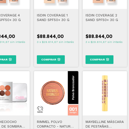
 COVERAGE 4
ISDIN COVERAGE 1
ISDIN COVERAGE 2
SPF50+ 30 G
SAND SPF50+ 30 G
SAND SPF50+ 30 G
844,00
$88.844,00
$88.844,00
614,67
sin interés
3
x
$29.614,67
sin interés
3
x
$29.614,67
sin interés
PRAR
COMPRAR
COMPRAR
DIECIOCHO
RIMMEL POLVO
MAYBELLINE MÁSCARA
A DE SOMBRAS
COMPACTO - NATURAL
DE PESTAÑAS