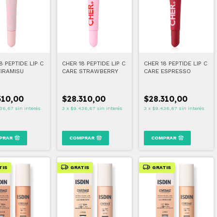
8 PEPTIDE LIP C
CHER 18 PEPTIDE LIP C
CHER 18 PEPTIDE LIP C
TIRAMISU
CARE STRAWBERRY
CARE ESPRESSO
310,00
$28.310,00
$28.310,00
36,67
sin interés
3
x
$9.436,67
sin interés
3
x
$9.436,67
sin interés
PRAR
COMPRAR
COMPRAR
TIS
GRATIS
GRATIS