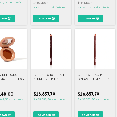
130,27
sin interés
$28.510,14
$28.510,14
3
x
$7.602,70
sin interés
3
x
$7.602,70
sin interés
PRAR
COMPRAR
COMPRAR
 BEE RUBOR
CHER 18 CHOCOLATE
CHER 18 PEACHY
EMA - BLUSH 05
PLUMPER LIP LINER
DREAM PLUMPER LIP
LINER
148,00
$16.657,79
$16.657,79
049,33
sin interés
3
x
$5.552,60
sin interés
3
x
$5.552,60
sin interés
PRAR
COMPRAR
COMPRAR