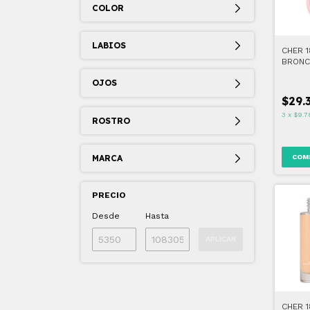
COLOR
LABIOS
CHER 
BRONC
SARCA
OJOS
MATT 
SUGAR
$29.
3
x
$9.7
ROSTRO
MARCA
COM
PRECIO
Desde
Hasta
APLICAR
CHER 1