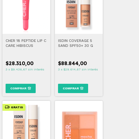
CHER 18 PEPTIDE LIP C
ISDIN COVERAGE 5
CARE HIBISCUS
SAND SPF50+ 30 G
$28.310,00
$88.844,00
3
x
$9.436,67
sin interés
3
x
$29.614,67
sin interés
COMPRAR
COMPRAR
GRATIS