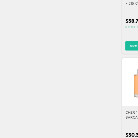
- 215 
$38.
3
x
$12.
COM
CHER 
SARCAS
GOLDE
$30.