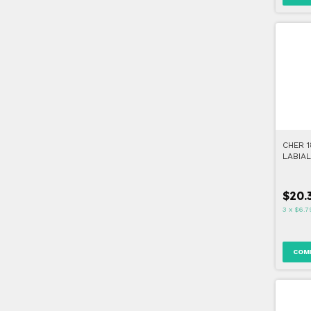
CHER 
LABIA
ROSE
$20.
3
x
$6.7
COM