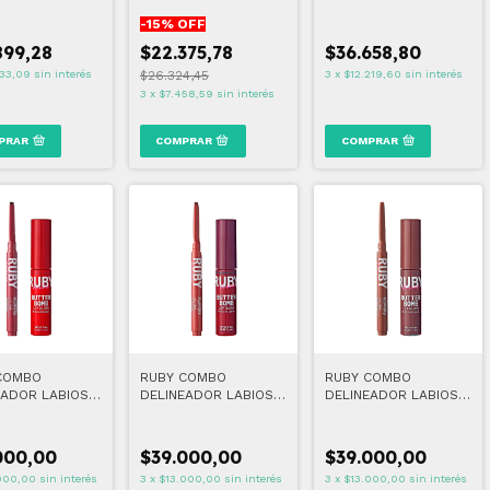
E
BRONZER 001
COLOSSAL BUBBLE
-
15
% OFF
WASHABLE
899,28
$22.375,78
$36.658,80
33,09
sin interés
$26.324,45
3
x
$12.219,60
sin interés
3
x
$7.458,59
sin interés
PRAR
COMPRAR
COMBO
RUBY COMBO
RUBY COMBO
EADOR LABIOS
DELINEADOR LABIOS
DELINEADOR LABIOS
BUTTER BOMB 13
10 + BUTTER BOMB 14
02 + BUTTER BOMB 06
000,00
$39.000,00
$39.000,00
000,00
sin interés
3
x
$13.000,00
sin interés
3
x
$13.000,00
sin interés