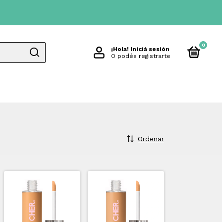
0
¡Hola!
Iniciá sesión
O podés registrarte
Ordenar