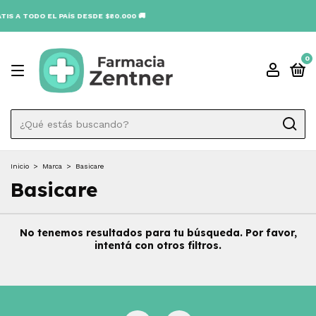
IS A TODO EL PAÍS DESDE $80.000 🚚
0
Inicio
>
Marca
>
Basicare
Basicare
No tenemos resultados para tu búsqueda. Por favor,
intentá con otros filtros.