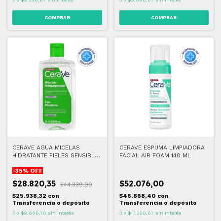
CERAVE AGUA MICELAS
CERAVE ESPUMA LIMPIADORA
HIDRATANTE PIELES SENSIBLE
FACIAL AIR FOAM 148 ML
295 ML
-
35
% OFF
$28.820,35
$52.076,00
$44.339,00
$25.938,32
con
$46.868,40
con
Transferencia o depósito
Transferencia o depósito
3
x
$9.606,78
sin interés
3
x
$17.358,67
sin interés