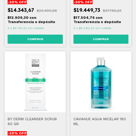
-
30
% OFF
-
30
% OFF
$14.343,67
$19.449,73
$20.490,96
$27.785,33
$12.909,30
con
$17.504,76
con
Transferencia o depósito
Transferencia o depósito
3
x
$4.781,22
sin interés
3
x
$6.483,24
sin interés
BY DERM CLEANSER SCRUB
CAVIAHUE AGUA MICELAR 180
60 GR
ML
-
30
% OFF