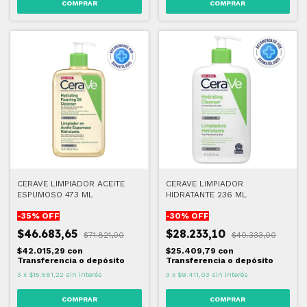
CERAVE LIMPIADOR ACEITE
CERAVE LIMPIADOR
ESPUMOSO 473 ML
HIDRATANTE 236 ML
-
35
% OFF
-
30
% OFF
$46.683,65
$28.233,10
$71.821,00
$40.333,00
$42.015,29
con
$25.409,79
con
Transferencia o depósito
Transferencia o depósito
3
x
$15.561,22
sin interés
3
x
$9.411,03
sin interés