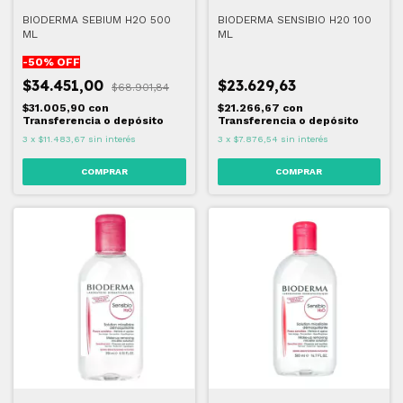
BIODERMA SEBIUM H2O 500
BIODERMA SENSIBIO H20 100
ML
ML
-
50
% OFF
$34.451,00
$23.629,63
$68.901,84
$31.005,90
con
$21.266,67
con
Transferencia o depósito
Transferencia o depósito
3
x
$11.483,67
sin interés
3
x
$7.876,54
sin interés