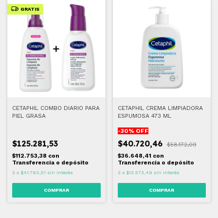
GRATIS
CETAPHIL COMBO DIARIO PARA
CETAPHIL CREMA LIMPIADORA
PIEL GRASA
ESPUMOSA 473 ML
-
30
% OFF
$125.281,53
$40.720,46
$58.172,09
$112.753,38
con
$36.648,41
con
Transferencia o depósito
Transferencia o depósito
3
x
$41.760,51
sin interés
3
x
$13.573,49
sin interés