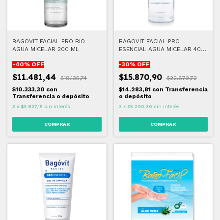
BAGOVIT FACIAL PRO BIO
BAGOVIT FACIAL PRO
AGUA MICELAR 200 ML
ESENCIAL AGUA MICELAR 400
ML
-
40
% OFF
-
30
% OFF
$11.481,44
$15.870,90
$19.135,74
$22.672,72
$10.333,30
con
$14.283,81
con
Transferencia
Transferencia o depósito
o depósito
3
x
$3.827,15
sin interés
3
x
$5.290,30
sin interés