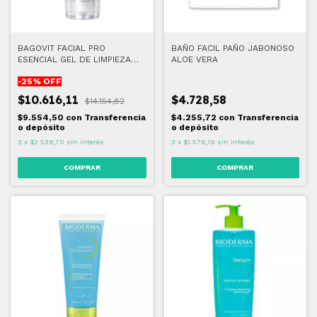
BAGOVIT FACIAL PRO
BAÑO FACIL PAÑO JABONOSO
ESENCIAL GEL DE LIMPIEZA
ALOE VERA
150 ML
-
25
% OFF
$10.616,11
$4.728,58
$14.154,82
$9.554,50
con
Transferencia
$4.255,72
con
Transferencia
o depósito
o depósito
3
x
$3.538,70
sin interés
3
x
$1.576,19
sin interés