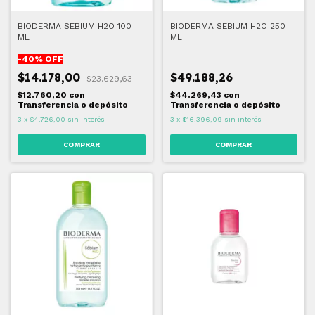
BIODERMA SEBIUM H2O 100
BIODERMA SEBIUM H2O 250
ML
ML
-
40
% OFF
$14.178,00
$49.188,26
$23.629,63
$12.760,20
con
$44.269,43
con
Transferencia o depósito
Transferencia o depósito
3
x
$4.726,00
sin interés
3
x
$16.396,09
sin interés