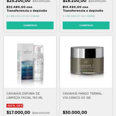
$25.200,00
$16.100,00
$42.000,00
$23.000,00
$22.680,00
con
$14.490,00
con
Transferencia o depósito
Transferencia o depósito
3
x
$8.400,00
sin interés
3
x
$5.366,67
sin interés
CAVIAHUE ESPUMA DE
CAVIAHUE FANGO TERMAL
LIMPIEZA FACIAL 150 ML
VOLCÁNICO 50 GR
-
50
% OFF
$17.000,00
$30.000,00
$34.000,00