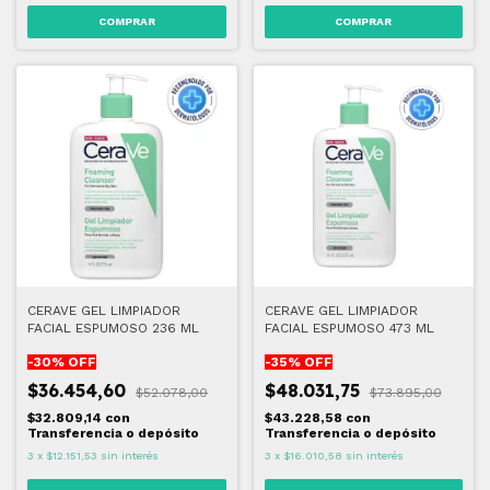
CERAVE GEL LIMPIADOR
CERAVE GEL LIMPIADOR
FACIAL ESPUMOSO 236 ML
FACIAL ESPUMOSO 473 ML
-
30
% OFF
-
35
% OFF
$36.454,60
$48.031,75
$52.078,00
$73.895,00
$32.809,14
con
$43.228,58
con
Transferencia o depósito
Transferencia o depósito
3
x
$12.151,53
sin interés
3
x
$16.010,58
sin interés