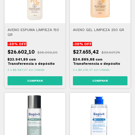
AVENO ESPUMA LIMPIEZA 150
AVENO GEL LIMPIEZA 250 GR
GR
-
30
% OFF
-
30
% OFF
$26.602,10
$27.655,42
$38.003,00
$39.507,74
$23.941,89
con
$24.889,88
con
Transferencia o depósito
Transferencia o depósito
3
x
$8.867,37
sin interés
3
x
$9.218,47
sin interés