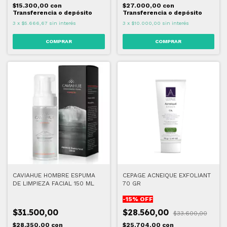
$15.300,00
con
$27.000,00
con
Transferencia o depósito
Transferencia o depósito
3
x
$5.666,67
sin interés
3
x
$10.000,00
sin interés
CAVIAHUE HOMBRE ESPUMA
CEPAGE ACNEIQUE EXFOLIANT
DE LIMPIEZA FACIAL 150 ML
70 GR
-
15
% OFF
$31.500,00
$28.560,00
$33.600,00
$28.350,00
con
$25.704,00
con