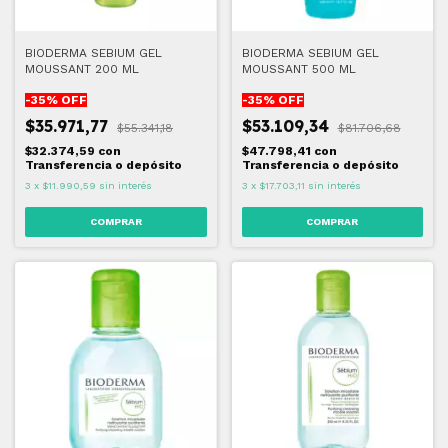
BIODERMA SEBIUM GEL
BIODERMA SEBIUM GEL
MOUSSANT 200 ML
MOUSSANT 500 ML
-
35
% OFF
-
35
% OFF
$35.971,77
$53.109,34
$55.341,18
$81.706,68
$32.374,59
con
$47.798,41
con
Transferencia o depósito
Transferencia o depósito
3
x
$11.990,59
sin interés
3
x
$17.703,11
sin interés