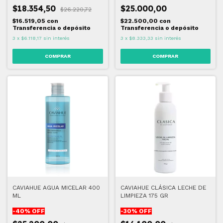
$18.354,50
$25.000,00
$26.220,72
$16.519,05
con
$22.500,00
con
Transferencia o depósito
Transferencia o depósito
3
x
$6.118,17
sin interés
3
x
$8.333,33
sin interés
CAVIAHUE AGUA MICELAR 400
CAVIAHUE CLÁSICA LECHE DE
ML
LIMPIEZA 175 GR
-
40
% OFF
-
30
% OFF