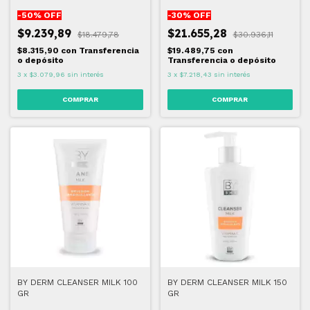
-
50
% OFF
-
30
% OFF
$9.239,89
$21.655,28
$18.479,78
$30.936,11
$8.315,90
con
Transferencia
$19.489,75
con
o depósito
Transferencia o depósito
3
x
$3.079,96
sin interés
3
x
$7.218,43
sin interés
BY DERM CLEANSER MILK 100
BY DERM CLEANSER MILK 150
GR
GR