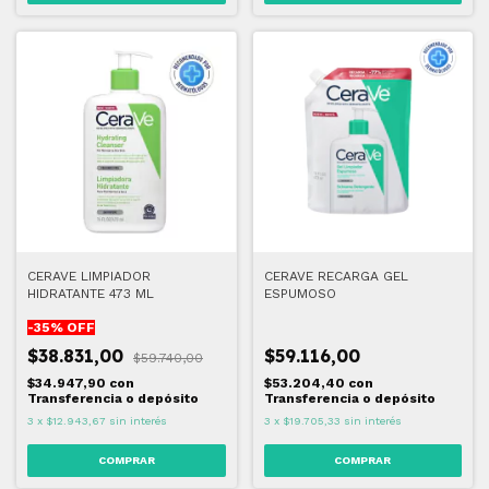
CERAVE LIMPIADOR
CERAVE RECARGA GEL
HIDRATANTE 473 ML
ESPUMOSO
-
35
% OFF
$38.831,00
$59.116,00
$59.740,00
$34.947,90
con
$53.204,40
con
Transferencia o depósito
Transferencia o depósito
3
x
$12.943,67
sin interés
3
x
$19.705,33
sin interés