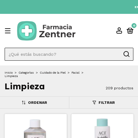
3 CUOTAS SIN INTÉRES 💳
ENVIO GRATIS A TODO
0
Inicio
>
Categorìas
>
Cuidado de la Piel
>
Facial
>
Limpieza
Limpieza
209 productos
ORDENAR
FILTRAR