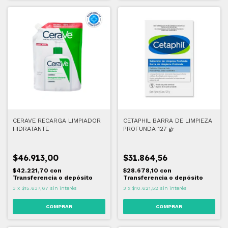
CERAVE RECARGA LIMPIADOR
CETAPHIL BARRA DE LIMPIEZA
HIDRATANTE
PROFUNDA 127 gr
$46.913,00
$31.864,56
$42.221,70
con
$28.678,10
con
Transferencia o depósito
Transferencia o depósito
3
x
$15.637,67
sin interés
3
x
$10.621,52
sin interés