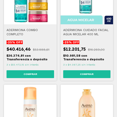
ADERMICINA COMBO
ADERMICINA CUIDADO FACIAL
COMPLETO
AGUA MICELAR 400 ML
-
25
% OFF
-
25
% OFF
$40.416,46
$12.201,75
$53.888,61
$16.269,00
$36.374,81
con
$10.981,58
con
Transferencia o depósito
Transferencia o depósito
3
x
$13.472,15
sin interés
3
x
$4.067,25
sin interés