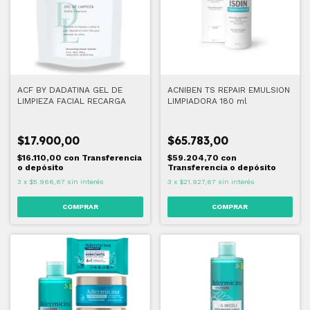
ACF BY DADATINA GEL DE
ACNIBEN TS REPAIR EMULSION
LIMPIEZA FACIAL RECARGA
LIMPIADORA 180 ml
$17.900,00
$65.783,00
$16.110,00
con
Transferencia
$59.204,70
con
o depósito
Transferencia o depósito
3
x
$5.966,67
sin interés
3
x
$21.927,67
sin interés