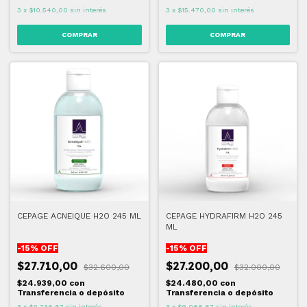
3
x
$10.540,00
sin interés
3
x
$15.470,00
sin interés
CEPAGE ACNEIQUE H2O 245 ML
CEPAGE HYDRAFIRM H2O 245
ML
-
15
% OFF
-
15
% OFF
$27.710,00
$27.200,00
$32.600,00
$32.000,00
$24.939,00
con
$24.480,00
con
Transferencia o depósito
Transferencia o depósito
3
x
$9.236,67
sin interés
3
x
$9.066,67
sin interés