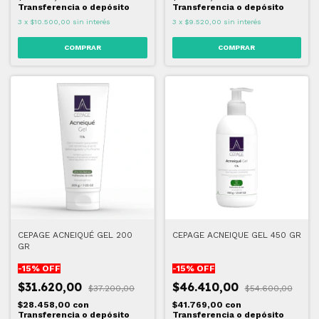
Transferencia o depósito
Transferencia o depósito
3
x
$10.500,00
sin interés
3
x
$9.520,00
sin interés
CEPAGE ACNEIQUÉ GEL 200
CEPAGE ACNEIQUE GEL 450 GR
GR
-
15
% OFF
-
15
% OFF
$31.620,00
$46.410,00
$37.200,00
$54.600,00
$28.458,00
con
$41.769,00
con
Transferencia o depósito
Transferencia o depósito