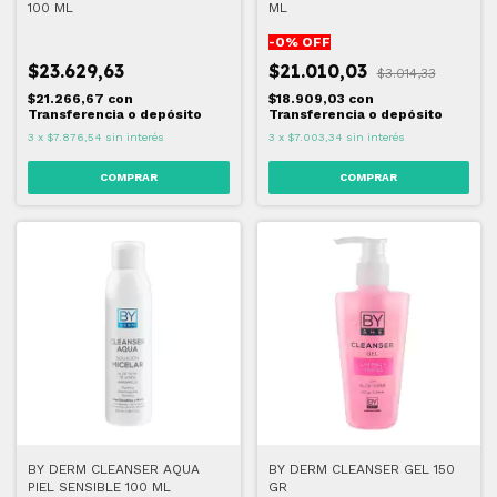
100 ML
ML
-
0
% OFF
$23.629,63
$21.010,03
$3.014,33
$21.266,67
con
$18.909,03
con
Transferencia o depósito
Transferencia o depósito
3
x
$7.876,54
sin interés
3
x
$7.003,34
sin interés
BY DERM CLEANSER AQUA
BY DERM CLEANSER GEL 150
PIEL SENSIBLE 100 ML
GR