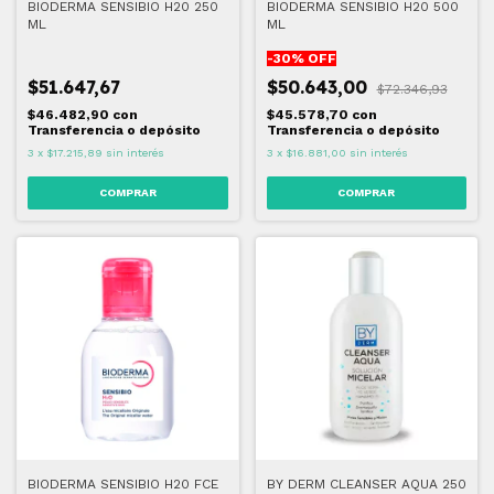
BIODERMA SENSIBIO H20 250
BIODERMA SENSIBIO H20 500
ML
ML
-
30
% OFF
$51.647,67
$50.643,00
$72.346,93
$46.482,90
con
$45.578,70
con
Transferencia o depósito
Transferencia o depósito
3
x
$17.215,89
sin interés
3
x
$16.881,00
sin interés
BIODERMA SENSIBIO H20 FCE
BY DERM CLEANSER AQUA 250