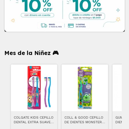
Mes de la Niñez 🎮
COLGATE KIDS CEPILLO
COLL & GOOD CEPILLO
GUM CE
DENTAL EXTRA SUAVE
DE DIENTES MONSTERS
DIENTE
+5A
INC
TWIN P