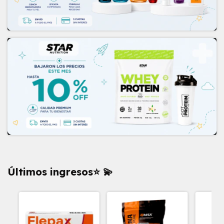
Últimos ingresos⭐ 💫