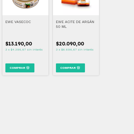
EWE VASECOC
EWE ACITE DE ARGÁN
50 ML
$13.190,00
$20.090,00
3
x
$4.396,67
sin interés
3
x
$6.696,67
sin interés