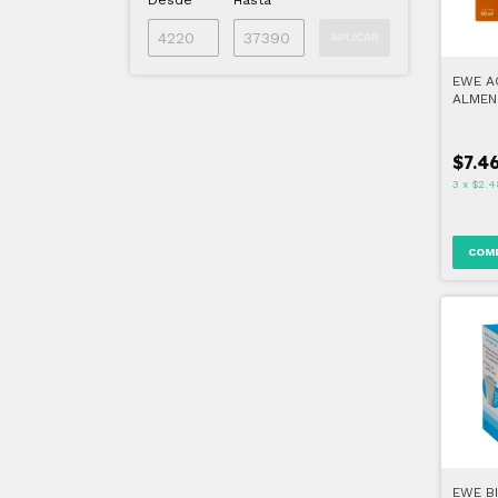
Desde
Hasta
APLICAR
EWE A
ALMEN
$7.4
3
x
$2.4
EWE B