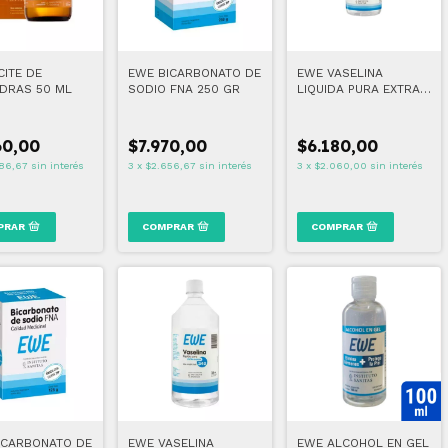
CITE DE
EWE BICARBONATO DE
EWE VASELINA
DRAS 50 ML
SODIO FNA 250 GR
LIQUIDA PURA EXTRA
DENSA 340 125 ML
60,00
$7.970,00
$6.180,00
86,67
sin interés
3
x
$2.656,67
sin interés
3
x
$2.060,00
sin interés
ICARBONATO DE
EWE VASELINA
EWE ALCOHOL EN GEL