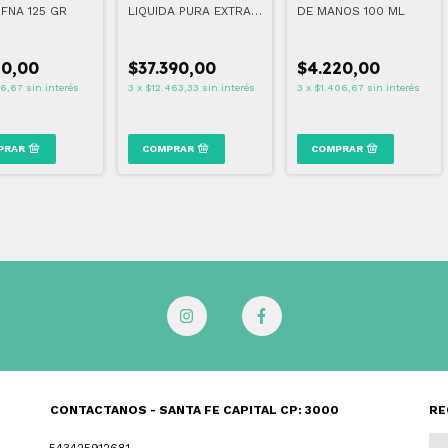
FNA 125 GR
LIQUIDA PURA EXTRA
DE MANOS 100 ML
DENSA 340 1000 ML
80,00
$37.390,00
$4.220,00
26,67
sin interés
3
x
$12.463,33
sin interés
3
x
$1.406,67
sin interés
CONTACTANOS - SANTA FE CAPITAL CP: 3000
RE