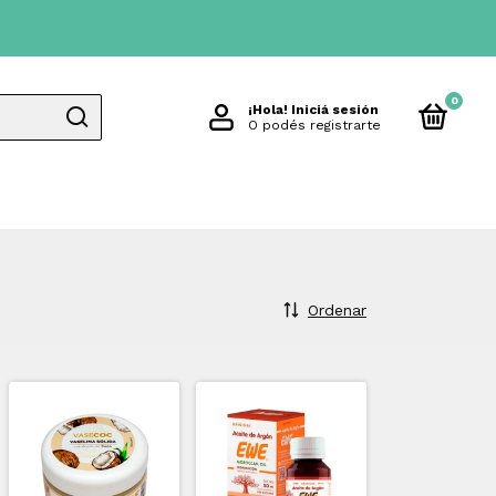
0
¡Hola!
Iniciá sesión
O podés registrarte
Ordenar