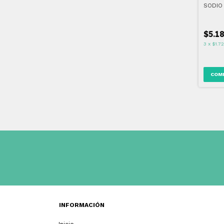
SODIO 
$5.1
3
x
$1.7
INFORMACIÓN