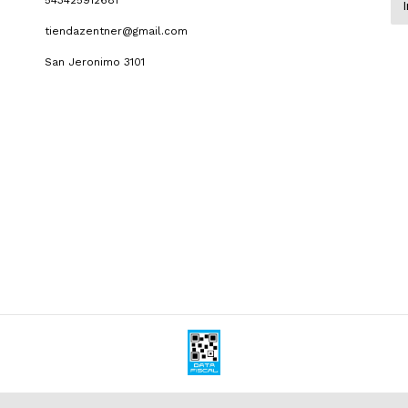
543425912681
tiendazentner@gmail.com
San Jeronimo 3101