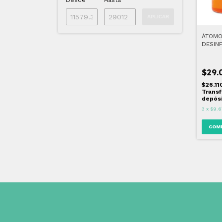
Desde
Hasta
APLICAR
ÁTOM
DESIN
CLÁSI
$29.
$26.1
Transf
depós
3
x
$9.6