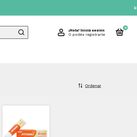
ENVIO 
0
¡Hola!
Iniciá sesión
O podés registrarte
Ordenar