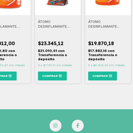
O
ÁTOMO
ÁTOMO
FLAMANTE
DESINFLAMANTE
DESINFLAMANTE
CO 220 GR
FORTE 100 GR
CLÁSICO 110 GR
012,00
$23.345,12
$19.870,18
10,80
con
$21.010,61
con
$17.883,16
con
erencia o
Transferencia o
Transferencia o
ito
depósito
depósito
70,67
sin interés
3
x
$7.781,71
sin interés
3
x
$6.623,39
sin interés