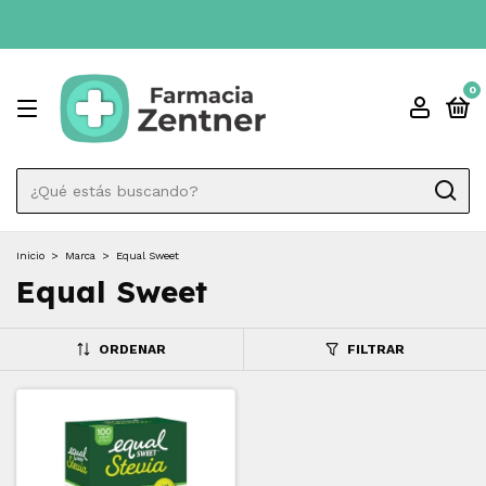
3 CUOTAS SIN INTÉRES 💳
E
0
Inicio
>
Marca
>
Equal Sweet
Equal Sweet
ORDENAR
FILTRAR