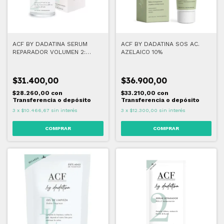
ACF BY DADATINA SERUM
ACF BY DADATINA SOS AC.
REPARADOR VOLUMEN 2:
AZELAICO 10%
RESTAURACIÓN 30 ML
$31.400,00
$36.900,00
$28.260,00
con
$33.210,00
con
Transferencia o depósito
Transferencia o depósito
3
x
$10.466,67
sin interés
3
x
$12.300,00
sin interés