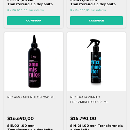
$17.901,00
con
$12.321,00
con
Transferencia o depósito
Transferencia o depósito
3
x
$6.630,00
sin interés
3
x
$4.563,33
sin interés
NIC AMO MIS RULOS 250 ML
NIC TRATAMIENTO
FRIZZMINEITOR 215 ML
$16.690,00
$15.790,00
$15.021,00
con
$14.211,00
con
Transferencia
Transferencia o depósito
o depósito