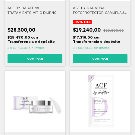
ACF BY DADATINA
ACF BY DADATINA
TRATAMIENTO VIT C DIURNO
FOTOPROTECTOR CAMUFLAJE
UV FPS 40
-
35
% OFF
$28.300,00
$19.240,00
$29.600,00
$25.470,00
con
$17.316,00
con
Transferencia o depósito
Transferencia o depósito
3
x
$9.433,33
sin interés
3
x
$6.413,33
sin interés