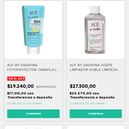
ACF BY DADATINA
ACF BY DADATINA ACEITE
FOTOPROTECTOR CAMUFLAJE
LIMPIADOR DOBLE LIMPIEZA
UV TOQUE SECO FPS 50
115 ML
-
35
% OFF
$19.240,00
$27.300,00
$29.600,00
$17.316,00
con
$24.570,00
con
Transferencia o depósito
Transferencia o depósito
3
x
$6.413,33
sin interés
3
x
$9.100,00
sin interés