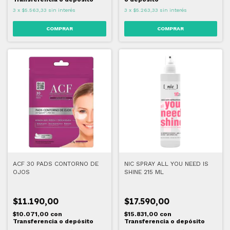
3
x
$5.563,33
sin interés
3
x
$5.263,33
sin interés
ACF 30 PADS CONTORNO DE
NIC SPRAY ALL YOU NEED IS
OJOS
SHINE 215 ML
$11.190,00
$17.590,00
$10.071,00
con
$15.831,00
con
Transferencia o depósito
Transferencia o depósito