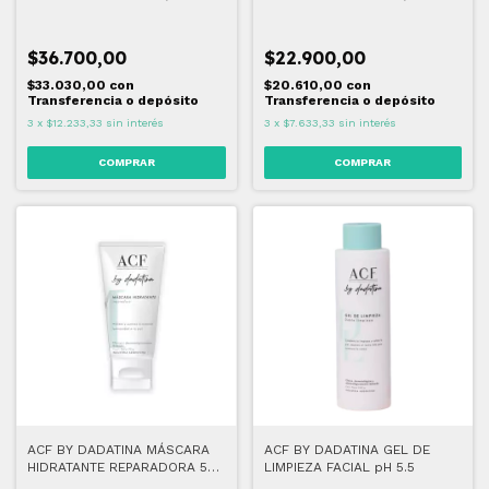
GR
ML
$36.700,00
$22.900,00
$33.030,00
con
$20.610,00
con
Transferencia o depósito
Transferencia o depósito
3
x
$12.233,33
sin interés
3
x
$7.633,33
sin interés
ACF BY DADATINA MÁSCARA
ACF BY DADATINA GEL DE
HIDRATANTE REPARADORA 50
LIMPIEZA FACIAL pH 5.5
ML