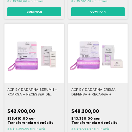
3
x
$3.730,00
sin interés
3
x
$5.863,33
sin interés
ACF BY DADATINA SERUM 1 +
ACF BY DADATINA CREMA
RCARGA + NECESSER DE
DEFENSA + RECARGA +
REGALO
NECESSER DE REGALO
$42.900,00
$48.200,00
$38.610,00
con
$43.380,00
con
Transferencia o depósito
Transferencia o depósito
3
x
$14.300,00
sin interés
3
x
$16.066,67
sin interés