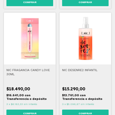
NIC FRAGANCIA CANDY LOVE
NIC DESENRE2 INFANTIL
30ML
$18.490,00
$15.290,00
$16.641,00
con
$13.761,00
con
Transferencia o depósito
Transferencia o depósito
3
x
$6.163,33
sin interés
3
x
$5.096,67
sin interés