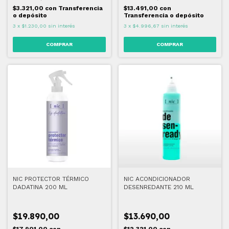
$3.321,00
con
Transferencia
$13.491,00
con
o depósito
Transferencia o depósito
3
x
$1.230,00
sin interés
3
x
$4.996,67
sin interés
NIC PROTECTOR TÉRMICO
NIC ACONDICIONADOR
DADATINA 200 ML
DESENREDANTE 210 ML
$19.890,00
$13.690,00