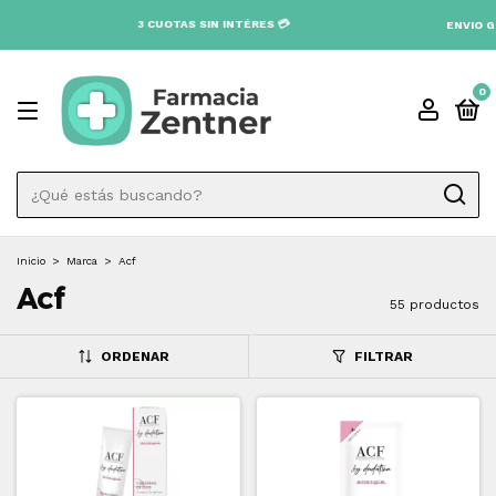
N INTÉRES 💳
ENVIO GRATIS A TODO EL PAÍS DESDE $80.00
0
Inicio
>
Marca
>
Acf
Acf
55 productos
ORDENAR
FILTRAR