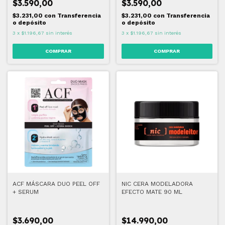
$3.590,00
$3.590,00
$3.231,00
con
Transferencia
$3.231,00
con
Transferencia
o depósito
o depósito
3
x
$1.196,67
sin interés
3
x
$1.196,67
sin interés
ACF MÁSCARA DUO PEEL OFF
NIC CERA MODELADORA
+ SERUM
EFECTO MATE 90 ML
$3.690,00
$14.990,00