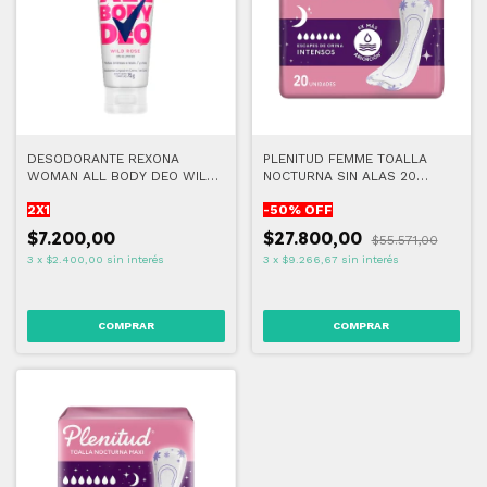
DESODORANTE REXONA
PLENITUD FEMME TOALLA
WOMAN ALL BODY DEO WILD
NOCTURNA SIN ALAS 20
ROSE - CREMA (2x1)
UNIDADES
2X1
-
50
% OFF
$7.200,00
$27.800,00
$55.571,00
3
x
$2.400,00
sin interés
3
x
$9.266,67
sin interés