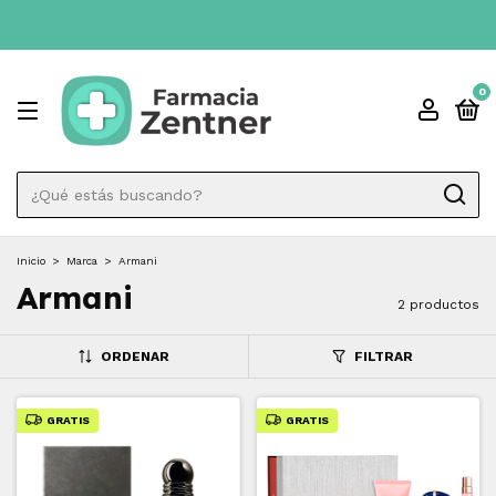
0
Inicio
>
Marca
>
Armani
Armani
2 productos
ORDENAR
FILTRAR
GRATIS
GRATIS