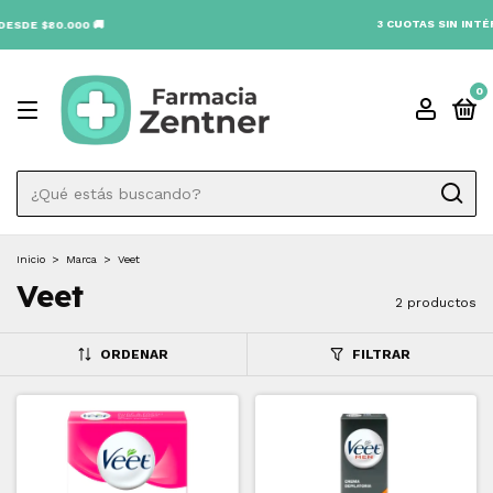
3 CUOTAS SIN INTÉRES
DE $80.000 🚚
0
Inicio
>
Marca
>
Veet
Veet
2 productos
ORDENAR
FILTRAR