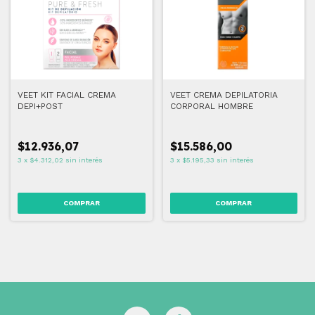
VEET KIT FACIAL CREMA
VEET CREMA DEPILATORIA
DEPI+POST
CORPORAL HOMBRE
$12.936,07
$15.586,00
3
x
$4.312,02
sin interés
3
x
$5.195,33
sin interés