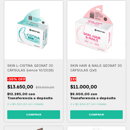
SKIN L-CISTINA GEONAT 30
SKIN HAIR & NAILS GEONAT 30
CÁPSULAS (vence 10/2026)
CÁPSULAS (2x1)
-
30
% OFF
2X1
$13.650,00
$11.000,00
$19.500,00
$12.285,00
con
$9.900,00
con
Transferencia o depósito
Transferencia o depósito
3
x
$4.550,00
sin interés
3
x
$3.666,67
sin interés