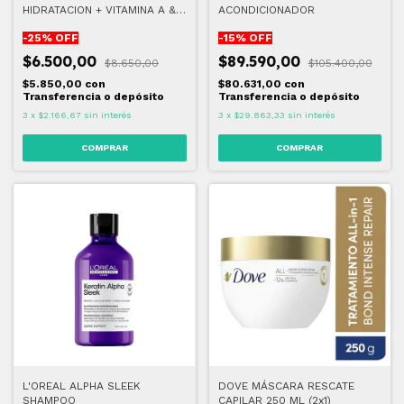
HIDRATACION + VITAMINA A & E
ACONDICIONADOR
400 ML
-
25
% OFF
-
15
% OFF
$6.500,00
$89.590,00
$8.650,00
$105.400,00
$5.850,00
con
$80.631,00
con
Transferencia o depósito
Transferencia o depósito
3
x
$2.166,67
sin interés
3
x
$29.863,33
sin interés
L'OREAL ALPHA SLEEK
DOVE MÁSCARA RESCATE
SHAMPOO
CAPILAR 250 ML (2x1)