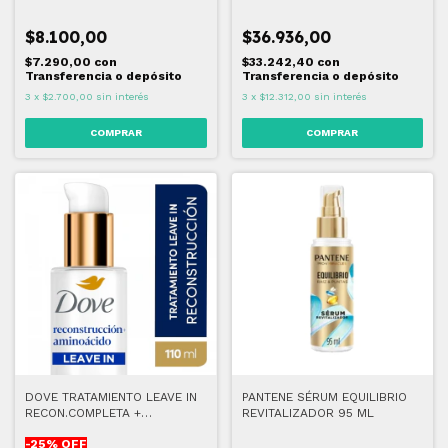
$8.100,00
$36.936,00
$7.290,00
con
$33.242,40
con
Transferencia o depósito
Transferencia o depósito
3
x
$2.700,00
sin interés
3
x
$12.312,00
sin interés
DOVE TRATAMIENTO LEAVE IN
PANTENE SÉRUM EQUILIBRIO
RECON.COMPLETA +
REVITALIZADOR 95 ML
AMINOACIDO 110 ML
-
25
% OFF