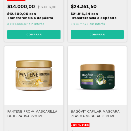
$14.000,00
$24.351,60
$18.666,00
$12.600,00
con
$21.916,44
con
Transferencia o depósito
Transferencia o depósito
3
x
$4.666,67
sin interés
3
x
$8.117,20
sin interés
PANTENE PRO-V MASCARILLA
BAGÓVIT CAPILAR MÁSCARA
DE KERATINA 270 ML
PLASMA VEGETAL 300 ML
-
45
% OFF