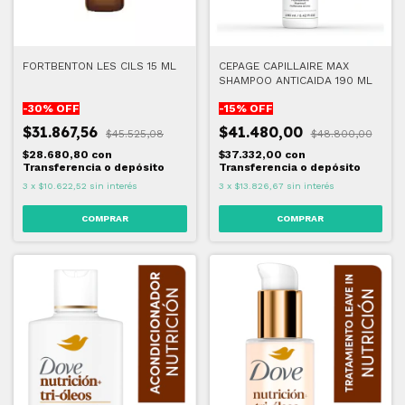
FORTBENTON LES CILS 15 ML
CEPAGE CAPILLAIRE MAX
SHAMPOO ANTICAIDA 190 ML
-
30
% OFF
-
15
% OFF
$31.867,56
$41.480,00
$45.525,08
$48.800,00
$28.680,80
con
$37.332,00
con
Transferencia o depósito
Transferencia o depósito
3
x
$10.622,52
sin interés
3
x
$13.826,67
sin interés