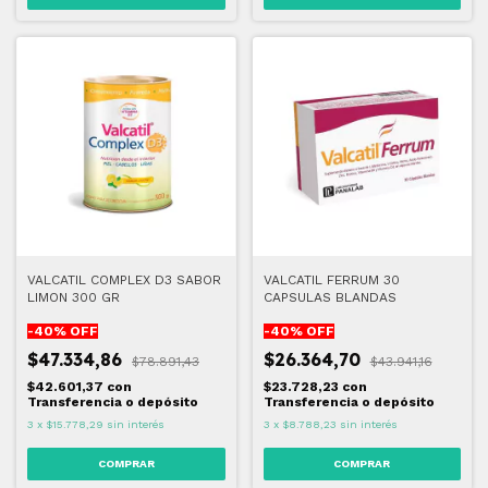
VALCATIL COMPLEX D3 SABOR
VALCATIL FERRUM 30
LIMON 300 GR
CAPSULAS BLANDAS
-
40
% OFF
-
40
% OFF
$47.334,86
$26.364,70
$78.891,43
$43.941,16
$42.601,37
con
$23.728,23
con
Transferencia o depósito
Transferencia o depósito
3
x
$15.778,29
sin interés
3
x
$8.788,23
sin interés