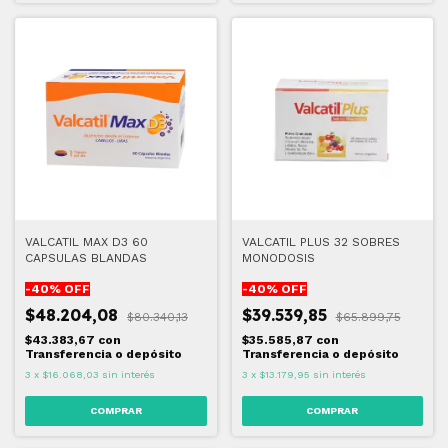
VALCATIL MAX D3 60
VALCATIL PLUS 32 SOBRES
CAPSULAS BLANDAS
MONODOSIS
-
40
% OFF
-
40
% OFF
$48.204,08
$39.539,85
$80.340,13
$65.899,75
$43.383,67
con
$35.585,87
con
Transferencia o depósito
Transferencia o depósito
3
x
$16.068,03
sin interés
3
x
$13.179,95
sin interés