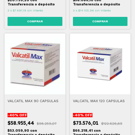
$20.739,20
con
$38.086,10
con
Transferencia o depósito
Transferencia o depósito
3
x
$7.681,19
sin interés
3
x
$14.105,96
sin interés
VALCATIL MAX 90 CAPSULAS
VALCATIL MAX 120 CAPSULAS
-
40
% OFF
-
40
% OFF
$58.955,44
$73.576,01
$98.259,07
$122.626,69
$53.059,90
con
$66.218,41
con
Transferencia o depósito
Transferencia o depósito