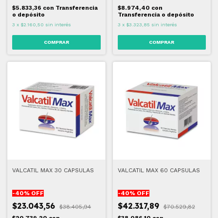
$5.833,36
con
Transferencia
$8.974,40
con
o depósito
Transferencia o depósito
3
x
$2.160,50
sin interés
3
x
$3.323,85
sin interés
VALCATIL MAX 30 CAPSULAS
VALCATIL MAX 60 CAPSULAS
-
40
% OFF
-
40
% OFF
$23.043,56
$42.317,89
$38.405,94
$70.529,82