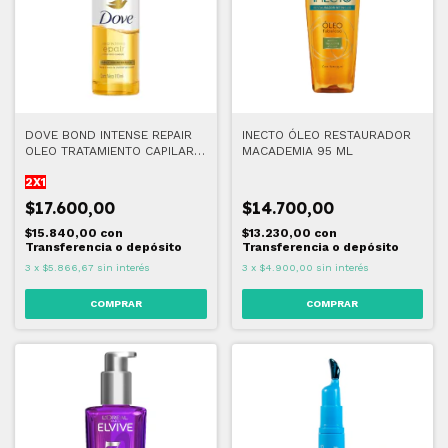
DOVE BOND INTENSE REPAIR
INECTO ÓLEO RESTAURADOR
OLEO TRATAMIENTO CAPILAR
MACADEMIA 95 ML
110 ML
2X1
$17.600,00
$14.700,00
$15.840,00
con
$13.230,00
con
Transferencia o depósito
Transferencia o depósito
3
x
$5.866,67
sin interés
3
x
$4.900,00
sin interés