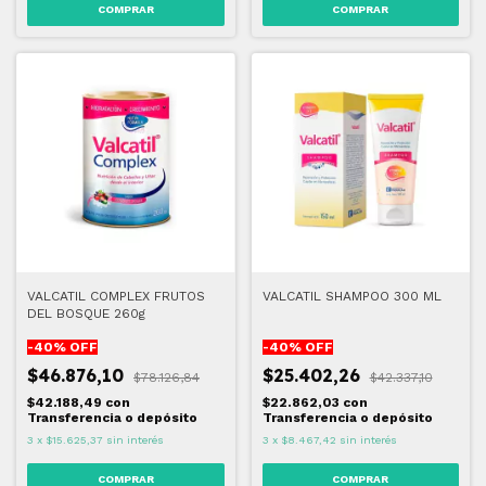
VALCATIL COMPLEX FRUTOS
VALCATIL SHAMPOO 300 ML
DEL BOSQUE 260g
-
40
% OFF
-
40
% OFF
$46.876,10
$25.402,26
$78.126,84
$42.337,10
$42.188,49
con
$22.862,03
con
Transferencia o depósito
Transferencia o depósito
3
x
$15.625,37
sin interés
3
x
$8.467,42
sin interés