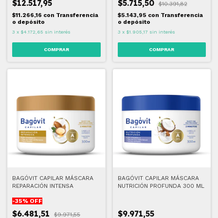
$12.517,95
$5.715,50
$10.391,82
$11.266,16
con
Transferencia
$5.143,95
con
Transferencia
o depósito
o depósito
3
x
$4.172,65
sin interés
3
x
$1.905,17
sin interés
BAGÓVIT CAPILAR MÁSCARA
BAGÓVIT CAPILAR MÁSCARA
REPARACIÓN INTENSA
NUTRICIÓN PROFUNDA 300 ML
-
35
% OFF
$6.481,51
$9.971,55
$9.971,55