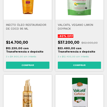
INECTO ÓLEO RESTAURADOR
VALCATIL VEGANO LIMON
DE COCO 95 ML
DOYPACK
-
40
% OFF
$14.700,00
$37.200,00
$62.000,00
$13.230,00
con
$33.480,00
con
Transferencia o depósito
Transferencia o depósito
3
x
$4.900,00
sin interés
3
x
$12.400,00
sin interés