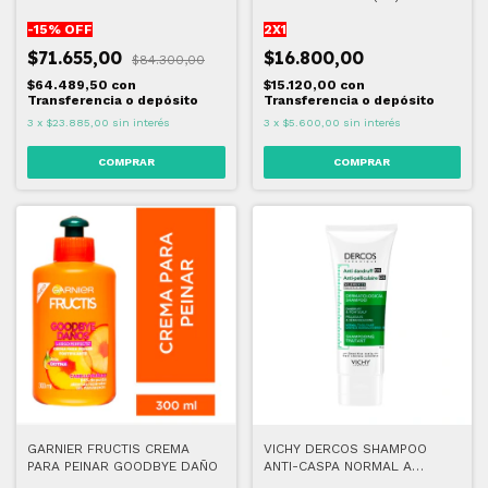
-
15
% OFF
2X1
$71.655,00
$16.800,00
$84.300,00
$64.489,50
con
$15.120,00
con
Transferencia o depósito
Transferencia o depósito
3
x
$23.885,00
sin interés
3
x
$5.600,00
sin interés
GARNIER FRUCTIS CREMA
VICHY DERCOS SHAMPOO
PARA PEINAR GOODBYE DAÑO
ANTI-CASPA NORMAL A
GRASO 95 ML