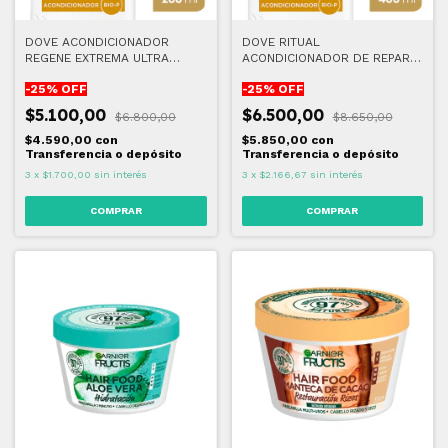
DOVE ACONDICIONADOR
DOVE RITUAL
REGENE EXTREMA ULTRA
ACONDICIONADOR DE REPAR
CUIDADO 200 ML
COCO 400 ML
-
25
% OFF
-
25
% OFF
$5.100,00
$6.500,00
$6.800,00
$8.650,00
$4.590,00
con
$5.850,00
con
Transferencia o depósito
Transferencia o depósito
3
x
$1.700,00
sin interés
3
x
$2.166,67
sin interés