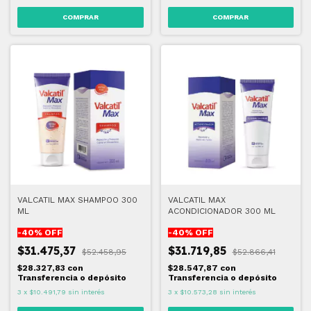
VALCATIL MAX SHAMPOO 300
VALCATIL MAX
ML
ACONDICIONADOR 300 ML
-
40
% OFF
-
40
% OFF
$31.475,37
$31.719,85
$52.458,95
$52.866,41
$28.327,83
con
$28.547,87
con
Transferencia o depósito
Transferencia o depósito
3
x
$10.491,79
sin interés
3
x
$10.573,28
sin interés