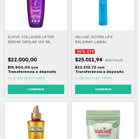
ELVIVE COLLAGEN LIFTER
VALUGE ISOTAN LIPS
SERUM CAPILAR 100 ML
BÁLSAMO LABIAL
-
30
% OFF
$22.000,00
$25.011,94
$35.731,35
$19.800,00
con
$22.510,75
con
Transferencia o depósito
Transferencia o depósito
3
x
$7.333,33
sin interés
3
x
$8.337,31
sin interés