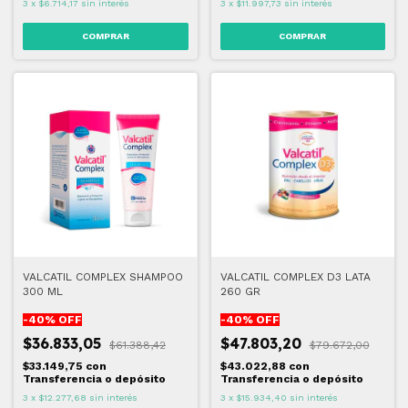
3
x
$6.714,17
sin interés
3
x
$11.997,73
sin interés
VALCATIL COMPLEX SHAMPOO
VALCATIL COMPLEX D3 LATA
300 ML
260 GR
-
40
% OFF
-
40
% OFF
$36.833,05
$47.803,20
$61.388,42
$79.672,00
$33.149,75
con
$43.022,88
con
Transferencia o depósito
Transferencia o depósito
3
x
$12.277,68
sin interés
3
x
$15.934,40
sin interés