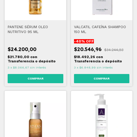
PANTENE SÉRUM OLEO
VALCATIL CAFEÍNA SHAMPOO
NUTRITIVO 95 ML
150 ML
-
40
% OFF
$24.200,00
$20.546,96
$34.244,93
$21.780,00
con
$18.492,26
con
Transferencia o depósito
Transferencia o depósito
3
x
$8.066,67
sin interés
3
x
$6.848,99
sin interés