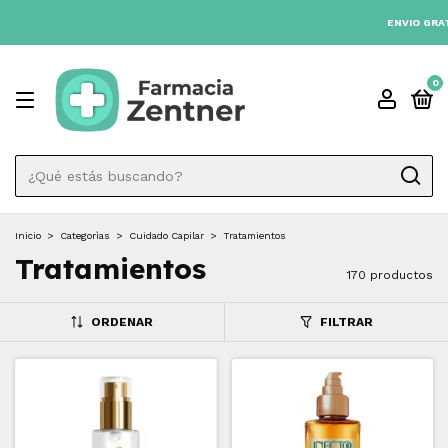
3 CUOTAS SIN INTÉRES 💳
ENVIO GRATIS A TODO EL PAÍS DESDE $80.00
0
Inicio
>
Categorìas
>
Cuidado Capilar
>
Tratamientos
Tratamientos
170 productos
ORDENAR
FILTRAR