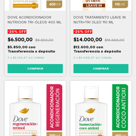
DOVE ACONDICIONADOR
DOVE TRATAMIENTO LEAVE IN
NUTRICION TRI-ÓLEOS 400 ML
NUTR+TRI OLEO 110 ML
-
25
% OFF
-
25
% OFF
$6.500,00
$14.000,00
$8.650,00
$18.666,00
$5.850,00
con
$12.600,00
con
Transferencia o depósito
Transferencia o depósito
3
x
$2.166,67
sin interés
3
x
$4.666,67
sin interés