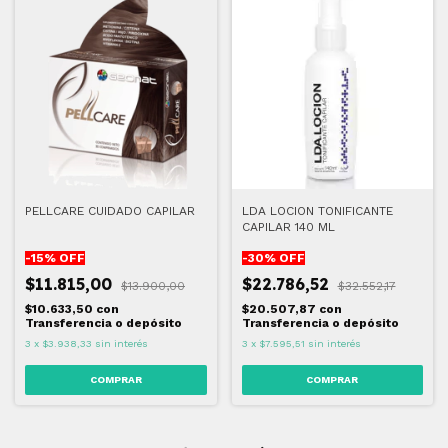
PELLCARE CUIDADO CAPILAR
LDA LOCION TONIFICANTE
CAPILAR 140 ML
-
15
% OFF
-
30
% OFF
$11.815,00
$22.786,52
$13.900,00
$32.552,17
$10.633,50
con
$20.507,87
con
Transferencia o depósito
Transferencia o depósito
3
x
$3.938,33
sin interés
3
x
$7.595,51
sin interés