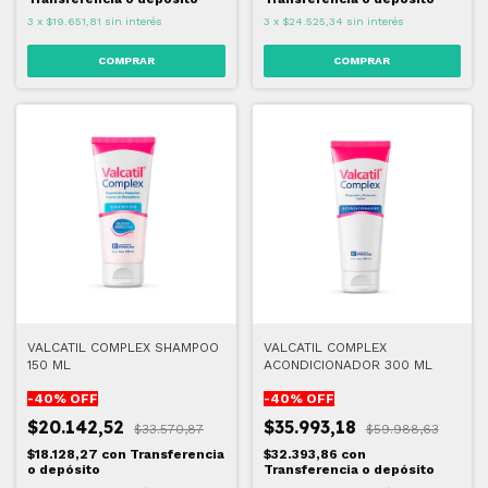
3
x
$19.651,81
sin interés
3
x
$24.525,34
sin interés
VALCATIL COMPLEX SHAMPOO
VALCATIL COMPLEX
150 ML
ACONDICIONADOR 300 ML
-
40
% OFF
-
40
% OFF
$20.142,52
$35.993,18
$33.570,87
$59.988,63
$18.128,27
con
Transferencia
$32.393,86
con
o depósito
Transferencia o depósito