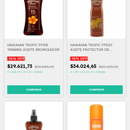
HAWAIIAN TROPIC FPS15
HAWAIIAN TROPIC FPS30
TANNING ACEITE BRONCEADOR
ACEITE PROTECTOR DE
ZANAHORIA
-
15
% OFF
-
15
% OFF
$29.621,73
$34.024,65
$34.849,09
$40.029,00
3
x
$9.873,91
sin interés
3
x
$11.341,55
sin interés