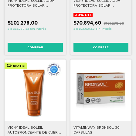
VICHY IDEAL SOLEIL AGUA
VICHY IDEAL SOLEIL AGUA
PROTECTORA SOLAR
PROTECTORA SOLAR
POTENCIADORA DEL
POTENCIADORA DEL
-
30
% OFF
BRONCEADO FPS30 200 ML
BRONCEADO FPS50 200 ML
$101.278,00
$70.894,60
$101.278,00
3
x
$33.759,33
sin interés
3
x
$23.631,53
sin interés
GRATIS
VICHY IDÉAL SOLEIL
VITAMINWAY BRONSOL 30
AUTOBRONCEANTE DE CUERPO
CAPSULAS