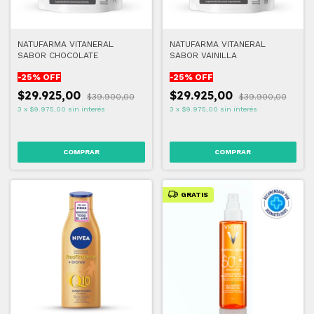
NATUFARMA VITANERAL
NATUFARMA VITANERAL
SABOR CHOCOLATE
SABOR VAINILLA
-
25
% OFF
-
25
% OFF
$29.925,00
$29.925,00
$39.900,00
$39.900,00
3
x
$9.975,00
sin interés
3
x
$9.975,00
sin interés
GRATIS