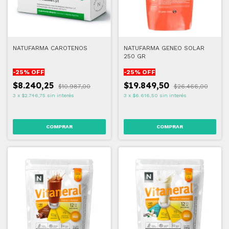
NATUFARMA CAROTENOS
NATUFARMA GENEO SOLAR
250 GR
-
25
% OFF
-
25
% OFF
$8.240,25
$19.849,50
$10.987,00
$26.466,00
3
x
$2.746,75
sin interés
3
x
$6.616,50
sin interés