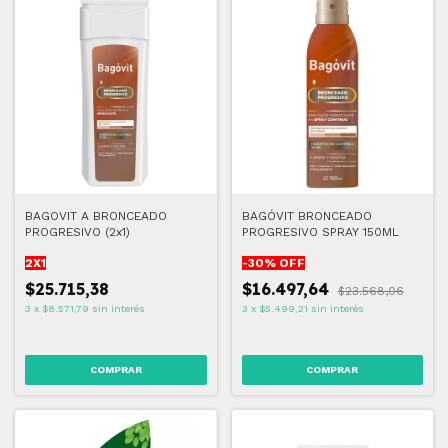
BAGOVIT A BRONCEADO
BAGÓVIT BRONCEADO
PROGRESIVO (2x1)
PROGRESIVO SPRAY 150ML
2X1
-
30
% OFF
$25.715,38
$16.497,64
$23.568,06
3
x
$8.571,79
sin interés
3
x
$5.499,21
sin interés