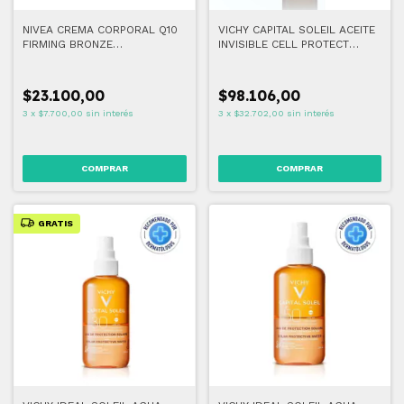
NIVEA CREMA CORPORAL Q10
VICHY CAPITAL SOLEIL ACEITE
FIRMING BRONZE
INVISIBLE CELL PROTECT
AUTOBRONCEANTE GRADUAL
SPF50+
400 ml
$23.100,00
$98.106,00
3
x
$7.700,00
sin interés
3
x
$32.702,00
sin interés
GRATIS