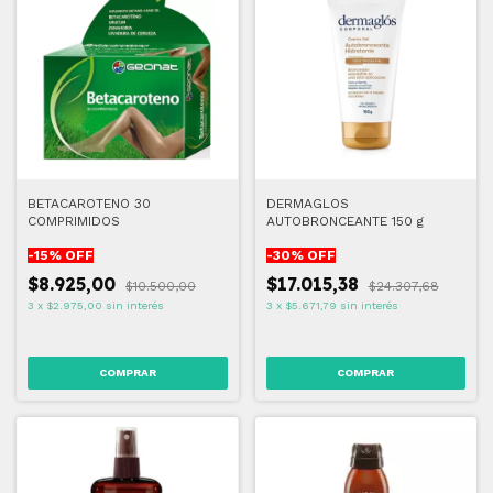
BETACAROTENO 30
DERMAGLOS
COMPRIMIDOS
AUTOBRONCEANTE 150 g
-
15
% OFF
-
30
% OFF
$8.925,00
$17.015,38
$10.500,00
$24.307,68
3
x
$2.975,00
sin interés
3
x
$5.671,79
sin interés