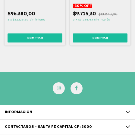
100 ML
-
30
% OFF
$96.380,00
$9.715,30
$13.879,00
3
x
$32.126,67
sin interés
3
x
$3.238,43
sin interés
INFORMACIÓN
CONTACTANOS - SANTA FE CAPITAL CP: 3000