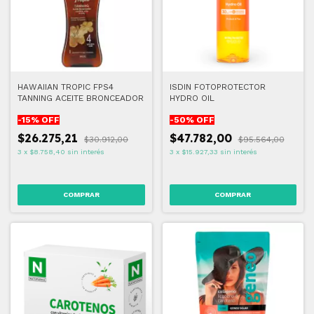
HAWAIIAN TROPIC FPS4
ISDIN FOTOPROTECTOR
TANNING ACEITE BRONCEADOR
HYDRO OIL
-
15
% OFF
-
50
% OFF
$26.275,21
$47.782,00
$30.912,00
$95.564,00
3
x
$8.758,40
sin interés
3
x
$15.927,33
sin interés