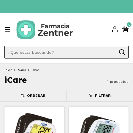
0
Inicio
>
Marca
>
iCare
iCare
4 productos
ORDENAR
FILTRAR