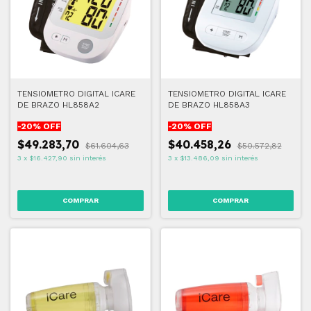
TENSIOMETRO DIGITAL ICARE
TENSIOMETRO DIGITAL ICARE
DE BRAZO HL858A2
DE BRAZO HL858A3
-
20
% OFF
-
20
% OFF
$49.283,70
$40.458,26
$61.604,63
$50.572,82
3
x
$16.427,90
sin interés
3
x
$13.486,09
sin interés