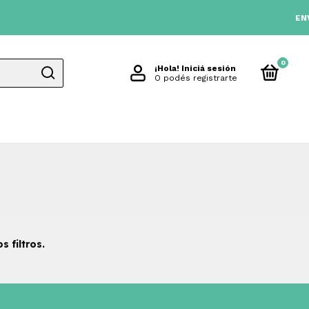
ENVIO 
0
¡Hola!
Iniciá sesión
O podés registrarte
 filtros.