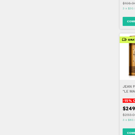
$108.9
3
x
$30.
GRA
JEAN P
"LE MA
125 ML
-
15
% 
$249
$293.0
3
x
$83.