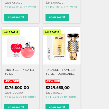
$293.050,00
$245.000,00
3
x
$83.030,83
sin interés
3
x
$69.416,67
sin interés
GRATIS
GRATIS
NINA RICCI - NINA EDT
RABANNE - FAME EDP
80 ML
80 ML RECARGABLE
-
15
% OFF
-
15
% OFF
$176.800,00
$229.653,00
$208.000,00
$270.180,00
3
x
$58.933,33
sin interés
3
x
$76.551,00
sin interés