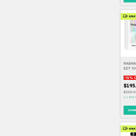
GRA
RABAN
EDT 10
-
15
% 
$195
$230.0
3
x
$65.
GRA