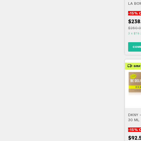
LA BO
-
15
% 
$238
$280.
3
x
$79.
GRA
DKNY -
30 ML
-
15
% 
$92.