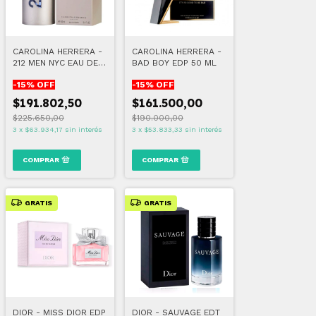
CAROLINA HERRERA -
CAROLINA HERRERA -
212 MEN NYC EAU DE
BAD BOY EDP 50 ML
TOILETTE 100 ML
-
15
% OFF
-
15
% OFF
$191.802,50
$161.500,00
$225.650,00
$190.000,00
3
x
$63.934,17
sin interés
3
x
$53.833,33
sin interés
GRATIS
GRATIS
DIOR - MISS DIOR EDP
DIOR - SAUVAGE EDT