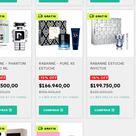
TIS
GRATIS
GRATIS
NE - PHANTOM
RABANNE - PURE XS
RABANNE ESTUCHE
0 ML
ESTUCHE
INVICTUS
OFF
-
15
% OFF
-
15
% OFF
.500,00
$166.940,00
$199.750,00
00,00
$196.400,00
$235.000,00
166,67
sin interés
3
x
$55.646,67
sin interés
3
x
$66.583,33
sin interés
TIS
GRATIS