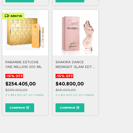
GRATIS
RABANNE ESTUCHE
SHAKIRA DANCE
ONE MILLION 200 ML
MIDNIGHT GLAM EDT
80 ML
-
15
% OFF
-
15
% OFF
$254.405,00
$40.800,00
$299.300,00
$48.000,00
3
x
$84.801,67
sin interés
3
x
$13.600,00
sin interés