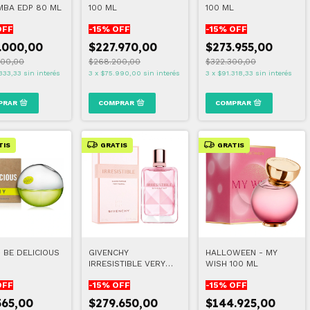
MBA EDP 80 ML
100 ML
100 ML
OFF
-
15
% OFF
-
15
% OFF
.000,00
$227.970,00
$273.955,00
000,00
$268.200,00
$322.300,00
333,33
sin interés
3
x
$75.990,00
sin interés
3
x
$91.318,33
sin interés
TIS
GRATIS
GRATIS
 BE DELICIOUS
GIVENCHY
HALLOWEEN - MY
IRRESISTIBLE VERY
WISH 100 ML
FLORAL 80 ML
OFF
-
15
% OFF
-
15
% OFF
565,00
$279.650,00
$144.925,00