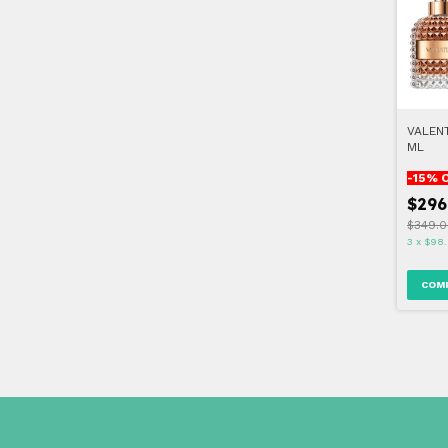
VALEN
ML
-
15
% 
$296
$349.0
3
x
$98.