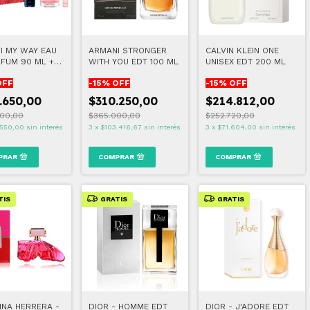
I MY WAY EAU
ARMANI STRONGER
CALVIN KLEIN ONE
RFUM 90 ML +
WITH YOU EDT 100 ML
UNISEX EDT 200 ML
0 ML+ BODY
OFF
-
15
% OFF
-
15
% OFF
N 50 ML
.650,00
$310.250,00
$214.812,00
00,00
$365.000,00
$252.720,00
.550,00
sin interés
3
x
$103.416,67
sin interés
3
x
$71.604,00
sin interés
TIS
GRATIS
GRATIS
INA HERRERA -
DIOR - HOMME EDT
DIOR - J'ADORE EDT