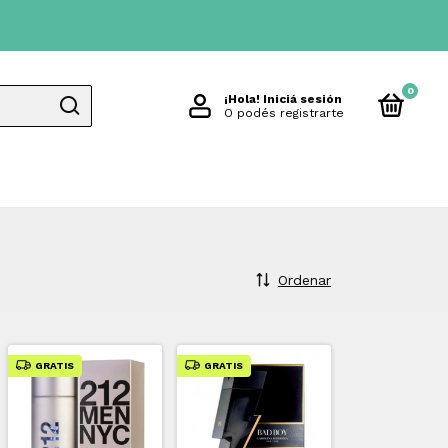
0
¡Hola!
Iniciá sesión
O podés registrarte
Ordenar
GRATIS
GRATIS