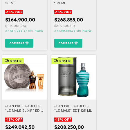
30 ML
100 ML
-
15
% OFF
-
15
% OFF
$164.900,00
$268.855,00
$194.000,00
$316.300,00
3
x
$54.966,67
sin interés
3
x
$89.618,33
sin interés
GRATIS
GRATIS
JEAN PAUL GAULTIER
JEAN PAUL GAULTIER
"LE MALE ELIXIR" EDT
"LE MALE" EDT 125 ML
125 ML + GEL 75ML
-
15
% OFF
-
15
% OFF
$249.092,50
$208.250,00