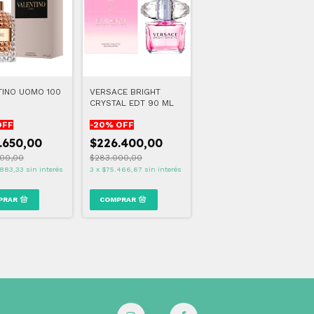
TINO UOMO 100
VERSACE BRIGHT
CRYSTAL EDT 90 ML
OFF
-
20
% OFF
.650,00
$226.400,00
00,00
$283.000,00
883,33
sin interés
3
x
$75.466,67
sin interés